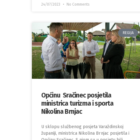
24/07/2023
No Comments
REGIJA
Općinu Sračinec posjetila
ministrica turizma i sporta
Nikolina Brnjac
U sklopu službenog posjeta Varaždinskoj
županiji, ministrica Nikolina Brnjac posjetila i
Općinu Sračinec. S njom su u posjetu bili