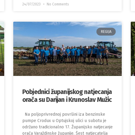
24/07/2023
No Comments
REGIJA
Pobjednici županijskog natjecanja
orača su Darijan i Krunoslav Mužic
Na poljoprivrednoj površini iza benzinske
pumpe Crodux u Optujskoj ulici u subotu je
održano tradicionalno 17. Županijsko natjecanje
orača Varaždinske županije. Šest natjecatelja