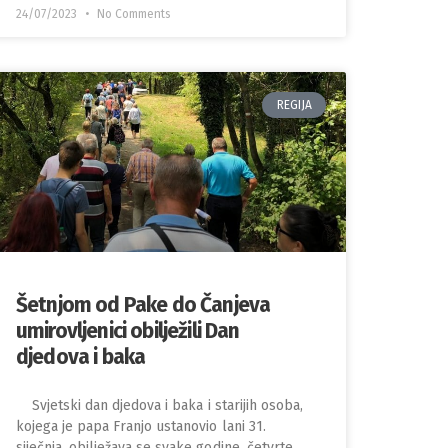
24/07/2023
No Comments
REGIJA
Šetnjom od Pake do Čanjeva
umirovljenici obilježili Dan
djedova i baka
Svjetski dan djedova i baka i starijih osoba,
kojega je papa Franjo ustanovio lani 31.
siječnja, obilježava se svake godine, četvrte