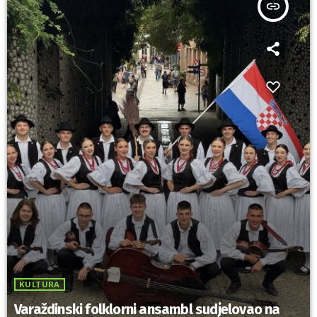
insert_link
KULTURA
Varaždinski folklorni ansambl sudjelovao na