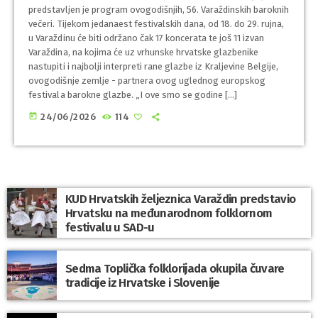
predstavljen je program ovogodišnjih, 56. Varaždinskih baroknih
večeri. Tijekom jedanaest festivalskih dana, od 18. do 29. rujna,
u Varaždinu će biti održano čak 17 koncerata te još 11 izvan
Varaždina, na kojima će uz vrhunske hrvatske glazbenike
nastupiti i najbolji interpreti rane glazbe iz Kraljevine Belgije,
ovogodišnje zemlje - partnera ovog uglednog europskog
festivala barokne glazbe. „I ove smo se godine […]
today
24/06/2026
114
KUD Hrvatskih željeznica Varaždin predstavio
Hrvatsku na međunarodnom folklornom
festivalu u SAD-u
Sedma Toplička folklorijada okupila čuvare
tradicije iz Hrvatske i Slovenije