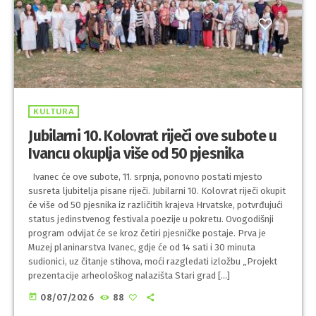
KULTURA
Jubilarni 10. Kolovrat riječi ove subote u
Ivancu okuplja više od 50 pjesnika
Ivanec će ove subote, 11. srpnja, ponovno postati mjesto
susreta ljubitelja pisane riječi. Jubilarni 10. Kolovrat riječi okupit
će više od 50 pjesnika iz različitih krajeva Hrvatske, potvrđujući
status jedinstvenog festivala poezije u pokretu. Ovogodišnji
program odvijat će se kroz četiri pjesničke postaje. Prva je
Muzej planinarstva Ivanec, gdje će od 14 sati i 30 minuta
sudionici, uz čitanje stihova, moći razgledati izložbu „Projekt
prezentacije arheološkog nalazišta Stari grad […]
today
08/07/2026
88