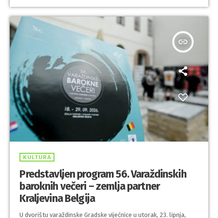
insert_link
KULTURA
Predstavljen program 56. Varaždinskih
baroknih večeri – zemlja partner
Kraljevina Belgija
U dvorištu varaždinske Gradske vijećnice u utorak, 23. lipnja,