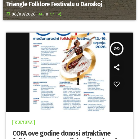
Triangle Folklore Festivalu u Danskoj
today
06/08/2026
10
insert_link
KULTURA
COFA ove godine donosi atraktivne