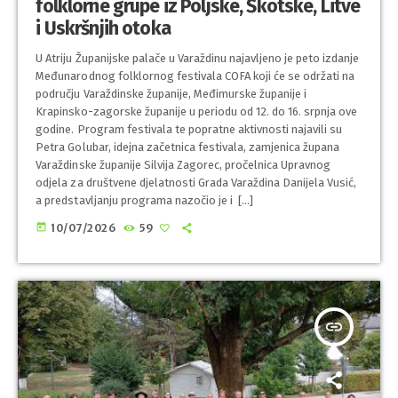
folklorne grupe iz Poljske, Škotske, Litve
i Uskršnjih otoka
U Atriju Županijske palače u Varaždinu najavljeno je peto izdanje
Međunarodnog folklornog festivala COFA koji će se održati na
području Varaždinske županije, Međimurske županije i
Krapinsko-zagorske županije u periodu od 12. do 16. srpnja ove
godine. Program festivala te popratne aktivnosti najavili su
Petra Golubar, idejna začetnica festivala, zamjenica župana
Varaždinske županije Silvija Zagorec, pročelnica Upravnog
odjela za društvene djelatnosti Grada Varaždina Danijela Vusić,
a predstavljanju programa nazočio je i […]
today
10/07/2026
59
insert_link