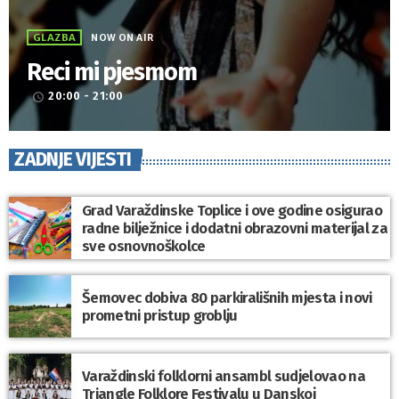
GLAZBA
NOW ON AIR
Reci mi pjesmom
20:00 - 21:00
access_time
ZADNJE VIJESTI
Grad Varaždinske Toplice i ove godine osigurao
radne bilježnice i dodatni obrazovni materijal za
sve osnovnoškolce
Šemovec dobiva 80 parkirališnih mjesta i novi
prometni pristup groblju
Varaždinski folklorni ansambl sudjelovao na
Triangle Folklore Festivalu u Danskoj