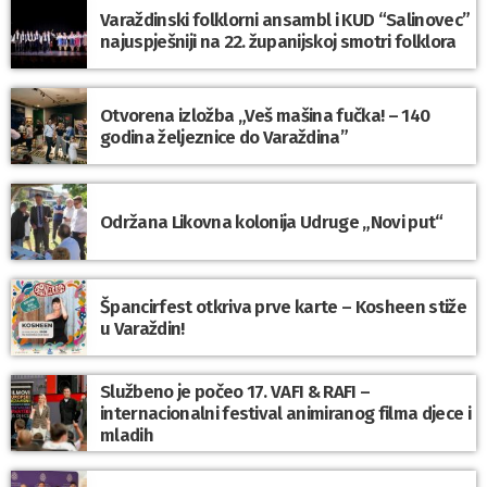
Varaždinski folklorni ansambl i KUD “Salinovec”
najuspješniji na 22. županijskoj smotri folklora
Otvorena izložba „Veš mašina fučka! – 140
godina željeznice do Varaždina”
Održana Likovna kolonija Udruge „Novi put“
Špancirfest otkriva prve karte – Kosheen stiže
u Varaždin!
Službeno je počeo 17. VAFI & RAFI –
internacionalni festival animiranog filma djece i
mladih