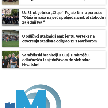
Uz 31. obljetnicu „Oluje“; Puja iz Knina poručio:
“Oluja je naša najveća pobjeda, simbol slobode i
zajedništva!”
U odličnoj utakmici i ambijentu, Varteks na
otvorenju stadiona odigrao 1:1 s Mariborom
Varaždinski branitelji u Oluji: Hrabrošću,
odlučnošću i zajedništvom do slobodne
Hrvatske!