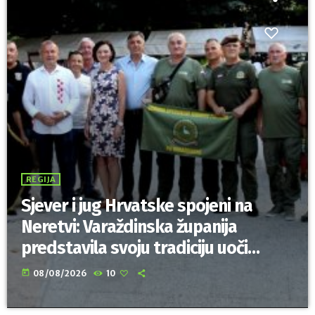
REGIJA
Sjever i jug Hrvatske spojeni na
Neretvi: Varaždinska županija
predstavila svoju tradiciju uoči
Maratona lađa
today
08/08/2026
10