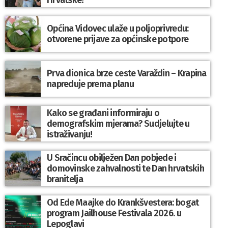
Općina Vidovec ulaže u poljoprivredu:
otvorene prijave za općinske potpore
Prva dionica brze ceste Varaždin – Krapina
napreduje prema planu
Kako se građani informiraju o
demografskim mjerama? Sudjelujte u
istraživanju!
U Sračincu obilježen Dan pobjede i
domovinske zahvalnosti te Dan hrvatskih
branitelja
Od Ede Maajke do Krankšvestera: bogat
program Jailhouse Festivala 2026. u
Lepoglavi