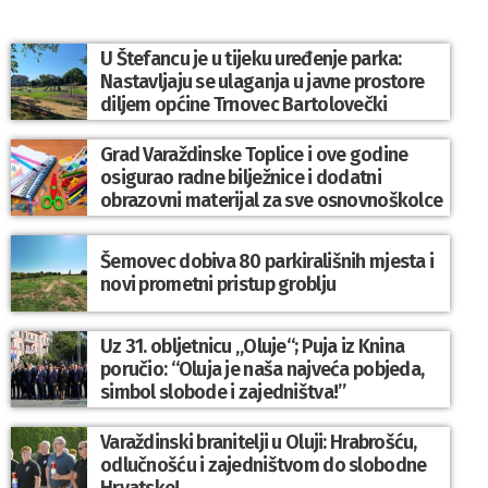
U Štefancu je u tijeku uređenje parka:
Nastavljaju se ulaganja u javne prostore
diljem općine Trnovec Bartolovečki
Grad Varaždinske Toplice i ove godine
osigurao radne bilježnice i dodatni
obrazovni materijal za sve osnovnoškolce
Šemovec dobiva 80 parkirališnih mjesta i
novi prometni pristup groblju
Uz 31. obljetnicu „Oluje“; Puja iz Knina
poručio: “Oluja je naša najveća pobjeda,
simbol slobode i zajedništva!”
Varaždinski branitelji u Oluji: Hrabrošću,
odlučnošću i zajedništvom do slobodne
Hrvatske!