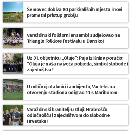
Šemovec dobiva 80 parkirališnih mjesta i novi
prometni pristup groblju
Varaždinski folklorni ansambl sudjelovao na
Triangle Folklore Festivalu u Danskoj
Uz 31. obljetnicu „Oluje“; Puja iz Knina poručio:
“Oluja je naša najveća pobjeda, simbol slobode i
zajedništva!”
U odličnoj utakmici i ambijentu, Varteks na
otvorenju stadiona odigrao 1:1 s Mariborom
Varaždinski branitelji u Oluji: Hrabrošću,
odlučnošću i zajedništvom do slobodne
Hrvatske!