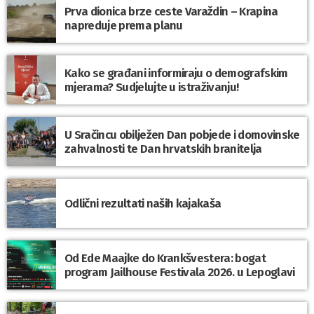
Prva dionica brze ceste Varaždin – Krapina
napreduje prema planu
Kako se građani informiraju o demografskim
mjerama? Sudjelujte u istraživanju!
U Sračincu obilježen Dan pobjede i domovinske
zahvalnosti te Dan hrvatskih branitelja
Odlični rezultati naših kajakaša
Od Ede Maajke do Krankšvestera: bogat
program Jailhouse Festivala 2026. u Lepoglavi