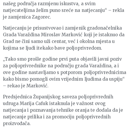
našeg područja razmjenu iskustva, a svim
natjecateljima želim puno sreće na natjecanju“ – rekla
je zamjenica Zagorec.
Natjecanju je prisustvovao i zamjenik gradonačelnika
Grada Varaždina Miroslav Marković koji je istaknuo da
Grad ne čini samo uži centar, već i okolna mjesta u
kojima se ljudi itekako bave poljoprivredom.
„Tako smo prošle godine prvi puta objavili javni poziv
za poljoprivrednike na području grada Varaždina, a i
ove godine nastavljamo s potporom poljoprivrednicima
kako bismo pomogli ovim vrijednim ljudima da uspiju“
– rekao je Marković.
Predsjednica Županijskog saveza poljoprivrednih
udruga Marija Cafuk istaknula je važnost ovog
natjecanja i poznavanja tehnike oranja te dodala da je
natjecanje prilika i za promociju poljoprivrednih
proizvođača.