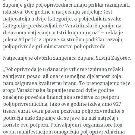
županije gdje poljoprivrednici imaju priliku razmijeniti
iskustva. Ove godine u natjecanju sudjeluje šest
natjecatelja u dvije kategorije, a pobjednik iz svake
kategorije predstavljati će Varaždinsku županiju na
državnom natjecanju u Istri krajem rujna“ – rekla je
Jelena Stipetić iz Uprave za stručnu podršku razvoju
poljoprivrede pri ministarstvu poljoprivrede.
Natjecanje je otvorila zamjenica župana Silvija Zagorec.
„Poljoprivreda je u današnje vrijeme iznimno težak i
zahtjevan posao, ali ona je temeljna djelatnost koja
nam osigurava kvalitetnu hranu. To prepoznajemo te je
stoga Varaždinska županije unazad dvije godine
značajno povećala financijska sredstva za potporu
poljoprivrednicima, tako ove godine izdvajamo 927
tisuća eura i ovim putem pozivam poljoprivrednike s
područja naše županije da se jave na naš natječaj i
koriste ovu potporu. Pohvaljujem i organizatore koji
ovom manifestacijom omogućuju poljoprivrednicima