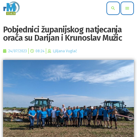
search
menu
Pobjednici županijskog natjecanja
orača su Darijan i Krunoslav Mužic
24/07/2023
08:24
Ljiljana Vuglač