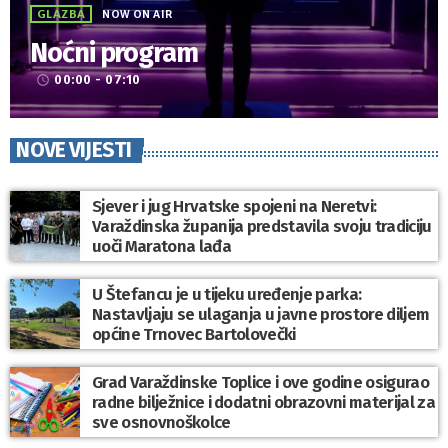
GLAZBA
NOW ON AIR
Noćni program
00:00 - 07:10
access_time
NOVE VIJESTI
Sjever i jug Hrvatske spojeni na Neretvi:
Varaždinska županija predstavila svoju tradiciju
uoči Maratona lađa
U Štefancu je u tijeku uređenje parka:
Nastavljaju se ulaganja u javne prostore diljem
općine Trnovec Bartolovečki
Grad Varaždinske Toplice i ove godine osigurao
radne bilježnice i dodatni obrazovni materijal za
sve osnovnoškolce