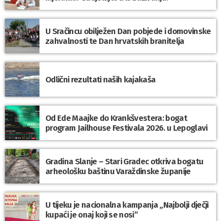
U Sračincu obilježen Dan pobjede i domovinske
zahvalnosti te Dan hrvatskih branitelja
Odlični rezultati naših kajakaša
Od Ede Maajke do Krankšvestera: bogat
program Jailhouse Festivala 2026. u Lepoglavi
Gradina Slanje – Stari Gradec otkriva bogatu
arheološku baštinu Varaždinske županije
U tijeku je nacionalna kampanja „Najbolji dječji
kupaći je onaj koji se nosi“