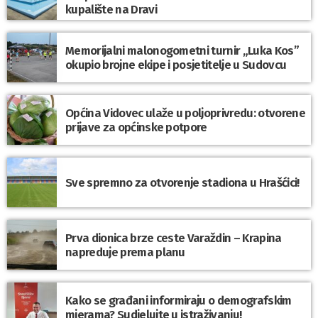
kupalište na Dravi
Memorijalni malonogometni turnir „Luka Kos”
okupio brojne ekipe i posjetitelje u Sudovcu
Općina Vidovec ulaže u poljoprivredu: otvorene
prijave za općinske potpore
Sve spremno za otvorenje stadiona u Hrašćici!
Prva dionica brze ceste Varaždin – Krapina
napreduje prema planu
Kako se građani informiraju o demografskim
mjerama? Sudjelujte u istraživanju!