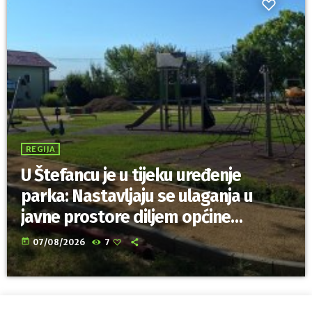
REGIJA
U Štefancu je u tijeku uređenje
parka: Nastavljaju se ulaganja u
javne prostore diljem općine
Trnovec Bartolovečki
today
07/08/2026
7