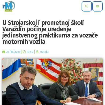
search
menu
U Strojarskoj i prometnoj školi
Varaždin počinje uređenje
jedinstvenog praktikuma za vozače
motornih vozila
28/12/2023
13:50
mateja