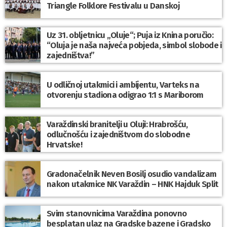
Triangle Folklore Festivalu u Danskoj
Uz 31. obljetnicu „Oluje“; Puja iz Knina poručio:
“Oluja je naša najveća pobjeda, simbol slobode i
zajedništva!”
U odličnoj utakmici i ambijentu, Varteks na
otvorenju stadiona odigrao 1:1 s Mariborom
Varaždinski branitelji u Oluji: Hrabrošću,
odlučnošću i zajedništvom do slobodne
Hrvatske!
Gradonačelnik Neven Bosilj osudio vandalizam
nakon utakmice NK Varaždin – HNK Hajduk Split
Svim stanovnicima Varaždina ponovno
besplatan ulaz na Gradske bazene i Gradsko