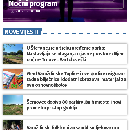
Noćni program
20:30 - 00:00
access_time
NOVE VIJESTI
U Štefancu je u tijeku uređenje parka:
Nastavljaju se ulaganja u javne prostore diljem
općine Trnovec Bartolovečki
Grad Varaždinske Toplice i ove godine osigurao
radne bilježnice i dodatni obrazovni materijal za
sve osnovnoškolce
Šemovec dobiva 80 parkirališnih mjesta i novi
prometni pristup groblju
Varaždinski folklorni ansambl sudjelovao na