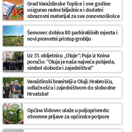
Grad Varaždinske Toplice i ove godine
osigurao radne bilježnice i dodatni
obrazovni materijal za sve osnovnoškolce
Šemovec dobiva 80 parkirališnih mjesta i
novi prometni pristup groblju
Uz 31. obljetnicu „Oluje“; Puja iz Knina
poručio: “Oluja je naša najveća pobjeda,
simbol slobode i zajedništva!”
Varaždinski branitelji u Oluji: Hrabrošću,
odlučnošću i zajedništvom do slobodne
Hrvatske!
Općina Vidovec ulaže u poljoprivredu:
otvorene prijave za općinske potpore