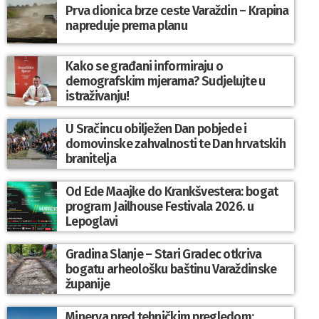
Prva dionica brze ceste Varaždin – Krapina
napreduje prema planu
Kako se građani informiraju o
demografskim mjerama? Sudjelujte u
istraživanju!
U Sračincu obilježen Dan pobjede i
domovinske zahvalnosti te Dan hrvatskih
branitelja
Od Ede Maajke do Krankšvestera: bogat
program Jailhouse Festivala 2026. u
Lepoglavi
Gradina Slanje – Stari Gradec otkriva
bogatu arheološku baštinu Varaždinske
županije
Minerva pred tehničkim pregledom: