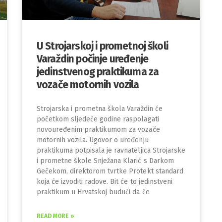
U Strojarskoj i prometnoj školi
Varaždin počinje uređenje
jedinstvenog praktikuma za
vozače motornih vozila
Strojarska i prometna škola Varaždin će
početkom sljedeće godine raspolagati
novouređenim praktikumom za vozače
motornih vozila. Ugovor o uređenju
praktikuma potpisala je ravnateljica Strojarske
i prometne škole Snježana Klarić s Darkom
Gečekom, direktorom tvrtke Protekt standard
koja će izvoditi radove. Bit će to jedinstveni
praktikum u Hrvatskoj budući da će
READ MORE »