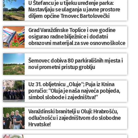
U Štefancu je u tijeku uređenje parka:
Nastavljaju se ulaganja u javne prostore
diljem općine Trnovec Bartolovečki
Grad Varaždinske Toplice i ove godine
osigurao radne bilježnice i dodatni
obrazovni materijal za sve osnovnoškolce
Šemovec dobiva 80 parkirališnih mjesta i
novi prometni pristup groblju
Uz 31. obljetnicu „Oluje“; Puja iz Knina
poručio: “Oluja je naša najveća pobjeda,
simbol slobode i zajedništva!”
Varaždinski branitelji u Oluji: Hrabrošću,
odlučnošću i zajedništvom do slobodne
Hrvatske!