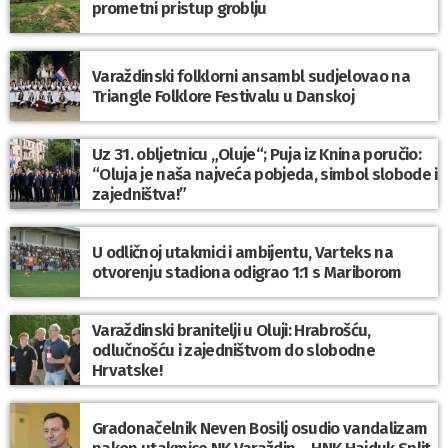
prometni pristup groblju
Varaždinski folklorni ansambl sudjelovao na
Triangle Folklore Festivalu u Danskoj
Uz 31. obljetnicu „Oluje“; Puja iz Knina poručio:
“Oluja je naša najveća pobjeda, simbol slobode i
zajedništva!”
U odličnoj utakmici i ambijentu, Varteks na
otvorenju stadiona odigrao 1:1 s Mariborom
Varaždinski branitelji u Oluji: Hrabrošću,
odlučnošću i zajedništvom do slobodne
Hrvatske!
Gradonačelnik Neven Bosilj osudio vandalizam