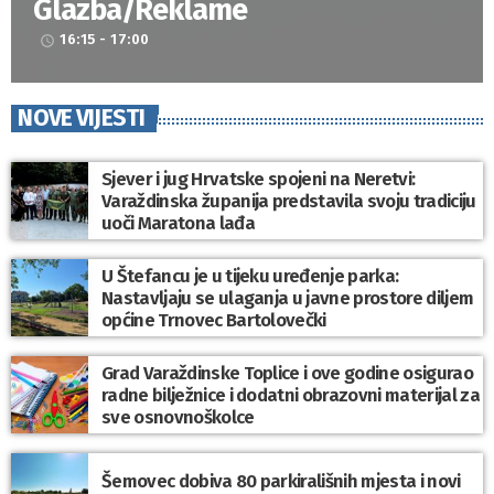
Glazba/Reklame
16:15 - 17:00
access_time
NOVE VIJESTI
Sjever i jug Hrvatske spojeni na Neretvi:
Varaždinska županija predstavila svoju tradiciju
uoči Maratona lađa
U Štefancu je u tijeku uređenje parka:
Nastavljaju se ulaganja u javne prostore diljem
općine Trnovec Bartolovečki
Grad Varaždinske Toplice i ove godine osigurao
radne bilježnice i dodatni obrazovni materijal za
sve osnovnoškolce
Šemovec dobiva 80 parkirališnih mjesta i novi