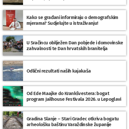
Kako se građani informiraju o demografskim
mjerama? Sudjelujte u istraživanju!
U Sračincu obilježen Dan pobjede i domovinske
zahvalnosti te Dan hrvatskih branitelja
Odlični rezultati naših kajakaša
Od Ede Maajke do Krankšvestera: bogat
program Jailhouse Festivala 2026. u Lepoglavi
Gradina Slanje – Stari Gradec otkriva bogatu
arheološku baštinu Varaždinske županije