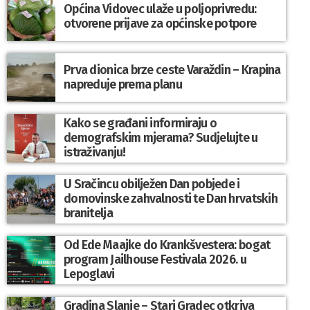
Općina Vidovec ulaže u poljoprivredu:
otvorene prijave za općinske potpore
Prva dionica brze ceste Varaždin – Krapina
napreduje prema planu
Kako se građani informiraju o
demografskim mjerama? Sudjelujte u
istraživanju!
U Sračincu obilježen Dan pobjede i
domovinske zahvalnosti te Dan hrvatskih
branitelja
Od Ede Maajke do Krankšvestera: bogat
program Jailhouse Festivala 2026. u
Lepoglavi
Gradina Slanje – Stari Gradec otkriva