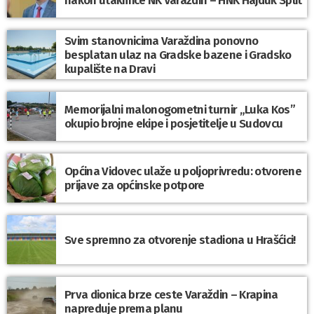
nakon utakmice NK Varaždin – HNK Hajduk Split
Svim stanovnicima Varaždina ponovno
besplatan ulaz na Gradske bazene i Gradsko
kupalište na Dravi
Memorijalni malonogometni turnir „Luka Kos”
okupio brojne ekipe i posjetitelje u Sudovcu
Općina Vidovec ulaže u poljoprivredu: otvorene
prijave za općinske potpore
Sve spremno za otvorenje stadiona u Hrašćici!
Prva dionica brze ceste Varaždin – Krapina
napreduje prema planu