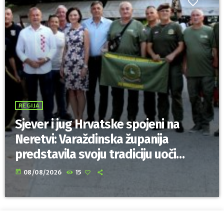
REGIJA
Sjever i jug Hrvatske spojeni na
Neretvi: Varaždinska županija
predstavila svoju tradiciju uoči
Maratona lađa
today
08/08/2026
15