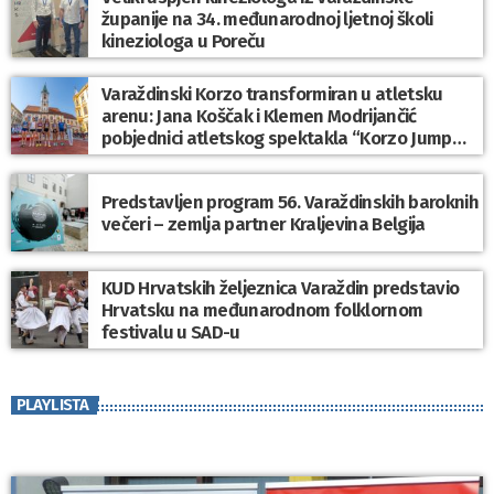
županije na 34. međunarodnoj ljetnoj školi
kineziologa u Poreču
Varaždinski Korzo transformiran u atletsku
arenu: Jana Koščak i Klemen Modrijančić
pobjednici atletskog spektakla “Korzo Jump
2026”
Predstavljen program 56. Varaždinskih baroknih
večeri – zemlja partner Kraljevina Belgija
KUD Hrvatskih željeznica Varaždin predstavio
Hrvatsku na međunarodnom folklornom
festivalu u SAD-u
PLAYLISTA