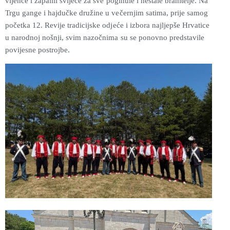
vijence i zapalili svijeće za sve poginule i nestale branitelje. Na
Trgu gange i hajdučke družine u večernjim satima, prije samog
početka 12. Revije tradicijske odjeće i izbora najljepše Hrvatice
u narodnoj nošnji, svim nazočnima su se ponovno predstavile
povijesne postrojbe.