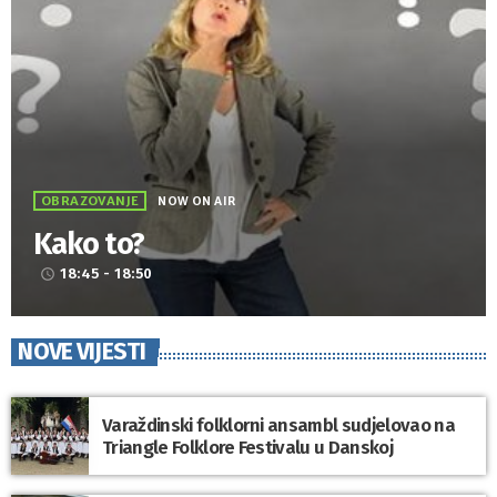
OBRAZOVANJE
NOW ON AIR
Kako to?
18:45 - 18:50
access_time
NOVE VIJESTI
Varaždinski folklorni ansambl sudjelovao na
Triangle Folklore Festivalu u Danskoj