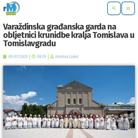
search
menu
Varaždinska građanska garda na
obljetnici krunidbe kralja Tomislava u
Tomislavgradu
09/07/2025
08:29
Kristina Ljubić