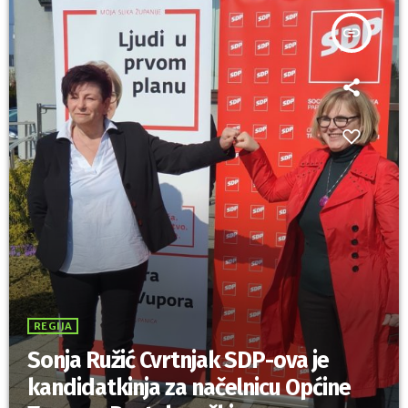
insert_link
REGIJA
Sonja Ružić Cvrtnjak SDP-ova je
kandidatkinja za načelnicu Općine