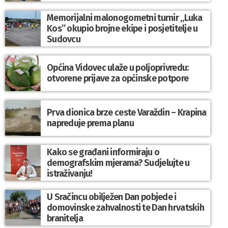
Memorijalni malonogometni turnir „Luka
Kos” okupio brojne ekipe i posjetitelje u
Sudovcu
Općina Vidovec ulaže u poljoprivredu:
otvorene prijave za općinske potpore
Prva dionica brze ceste Varaždin – Krapina
napreduje prema planu
Kako se građani informiraju o
demografskim mjerama? Sudjelujte u
istraživanju!
U Sračincu obilježen Dan pobjede i
domovinske zahvalnosti te Dan hrvatskih
branitelja