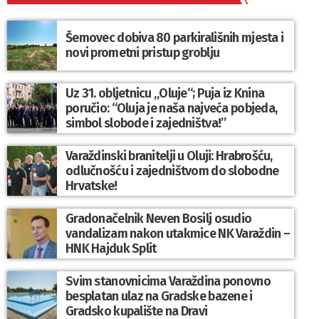
Šemovec dobiva 80 parkirališnih mjesta i
novi prometni pristup groblju
Uz 31. obljetnicu „Oluje“; Puja iz Knina
poručio: “Oluja je naša najveća pobjeda,
simbol slobode i zajedništva!”
Varaždinski branitelji u Oluji: Hrabrošću,
odlučnošću i zajedništvom do slobodne
Hrvatske!
Gradonačelnik Neven Bosilj osudio
vandalizam nakon utakmice NK Varaždin –
HNK Hajduk Split
Svim stanovnicima Varaždina ponovno
besplatan ulaz na Gradske bazene i
Gradsko kupalište na Dravi