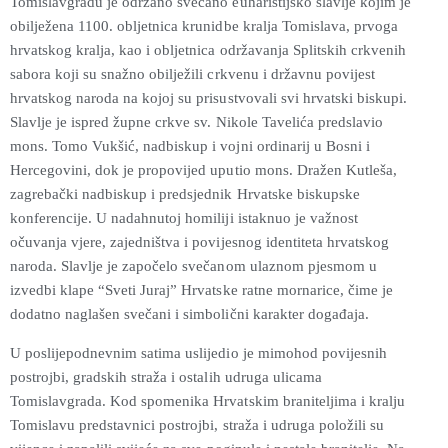
Tomislavgradu je održano svečano euharistijsko slavlje kojim je
obilježena 1100. obljetnica krunidbe kralja Tomislava, prvoga
hrvatskog kralja, kao i obljetnica održavanja Splitskih crkvenih
sabora koji su snažno obilježili crkvenu i državnu povijest
hrvatskog naroda na kojoj su prisustvovali svi hrvatski biskupi.
Slavlje je ispred župne crkve sv. Nikole Tavelića predslavio
mons. Tomo Vukšić, nadbiskup i vojni ordinarij u Bosni i
Hercegovini, dok je propovijed uputio mons. Dražen Kutleša,
zagrebački nadbiskup i predsjednik Hrvatske biskupske
konferencije. U nadahnutoj homiliji istaknuo je važnost
očuvanja vjere, zajedništva i povijesnog identiteta hrvatskog
naroda. Slavlje je započelo svečanom ulaznom pjesmom u
izvedbi klape “Sveti Juraj” Hrvatske ratne mornarice, čime je
dodatno naglašen svečani i simbolični karakter događaja.
U poslijepodnevnim satima uslijedio je mimohod povijesnih
postrojbi, gradskih straža i ostalih udruga ulicama
Tomislavgrada. Kod spomenika Hrvatskim braniteljima i kralju
Tomislavu predstavnici postrojbi, straža i udruga položili su