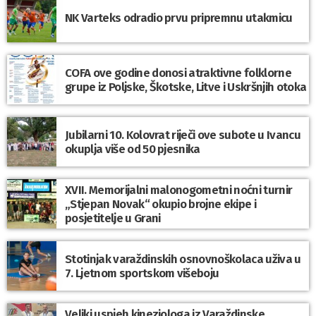
NK Varteks odradio prvu pripremnu utakmicu
COFA ove godine donosi atraktivne folklorne
grupe iz Poljske, Škotske, Litve i Uskršnjih otoka
Jubilarni 10. Kolovrat riječi ove subote u Ivancu
okuplja više od 50 pjesnika
XVII. Memorijalni malonogometni noćni turnir
„Stjepan Novak“ okupio brojne ekipe i
posjetitelje u Grani
Stotinjak varaždinskih osnovnoškolaca uživa u
7. Ljetnom sportskom višeboju
Veliki uspjeh kineziologa iz Varaždinske