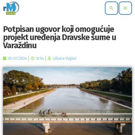
search
menu
Potpisan ugovor koji omogućuje
projekt uređenja Dravske šume u
Varaždinu
05/01/2024
12:54
Ljiljana Vuglač