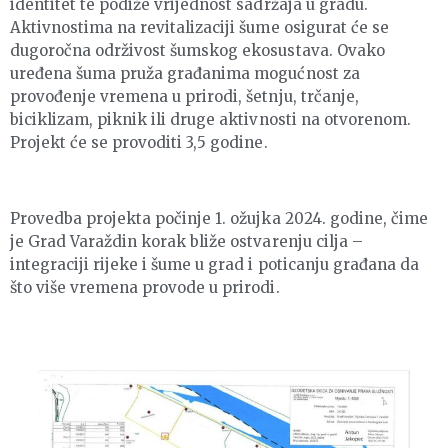
identitet te podiže vrijednost sadržaja u gradu.
Aktivnostima na revitalizaciji šume osigurat će se
dugoročna održivost šumskog ekosustava. Ovako
uređena šuma pruža građanima mogućnost za
provođenje vremena u prirodi, šetnju, trčanje,
biciklizam, piknik ili druge aktivnosti na otvorenom.
Projekt će se provoditi 3,5 godine.
Provedba projekta počinje 1. ožujka 2024. godine, čime
je Grad Varaždin korak bliže ostvarenju cilja –
integraciji rijeke i šume u grad i poticanju građana da
što više vremena provode u prirodi.