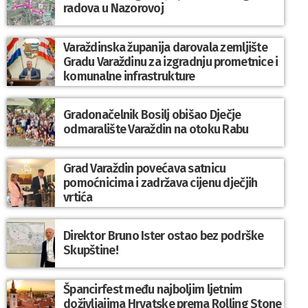
radova u Nazorovoj
Varaždinska županija darovala zemljište
Gradu Varaždinu za izgradnju prometnice i
komunalne infrastrukture
Gradonačelnik Bosilj obišao Dječje
odmaralište Varaždin na otoku Rabu
Grad Varaždin povećava satnicu
pomoćnicima i zadržava cijenu dječjih
vrtića
Direktor Bruno Ister ostao bez podrške
Skupštine!
Špancirfest među najboljim ljetnim
doživljajima Hrvatske prema Rolling Stone