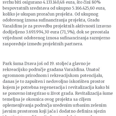
svrhu biti osigurano 4.133.140,48 eura, što čini 80%
bespovratnih sredstava od ukupno 5.166.425,60 eura,
koliko je ukupan proračun projekta. Od ukupnog
odobrenog iznosa sufinanciranja projekta, Gradu
Varaždinu je za provedbu projektnih aktivnosti izravno
dodijeljeno 3.693.994,30 eura (71,5%), dok se preostala
vrijednost odobrenog iznosa sufinanciranja razmjerno
raspoređuje između projektnih partnera.
Park šuma Drava još od 19. stoljeća glavno je
rekreacijsko područje građana Varaždina. Unatoč
ogromnom prirodnom i rekreacijskom potencijalu,
danas je to zapušten i nedovoljno iskorišten prostor
kojem je potrebna regeneracija i revitalizacija kako bi
se ponovno integrirao u život grada. Revitalizacija šume
temeljna je okosnica ovog projekta sa ciljem
oplemenjivanja područja uređenim urbanim zelenim
javnim prostorom koji jača i dodatno definira njezin