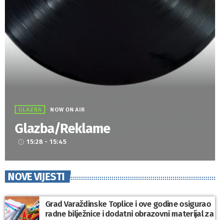
GLAZBA
NOW ON AIR
Glazba/Reklame
15:28 - 15:45
access_time
NOVE VIJESTI
Grad Varaždinske Toplice i ove godine osigurao
radne bilježnice i dodatni obrazovni materijal za