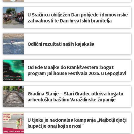
U Sračincu obilježen Dan pobjede i domovinske
zahvalnosti te Dan hrvatskih branitelja
Odlični rezultati naših kajakaša
Od Ede Maajke do Krankšvestera: bogat
program Jailhouse Festivala 2026. u Lepoglavi
Gradina Slanje – Stari Gradec otkriva bogatu
arheološku baštinu Varaždinske županije
U tijeku je nacionalna kampanja „Najbolji dječji
kupaći je onaj koji se nosi“