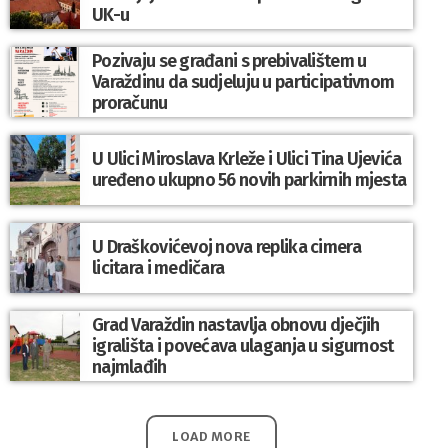
UK-u
Pozivaju se građani s prebivalištem u
Varaždinu da sudjeluju u participativnom
proračunu
U Ulici Miroslava Krleže i Ulici Tina Ujevića
uređeno ukupno 56 novih parkirnih mjesta
U Draškovićevoj nova replika cimera
licitara i medičara
Grad Varaždin nastavlja obnovu dječjih
igrališta i povećava ulaganja u sigurnost
najmlađih
LOAD MORE