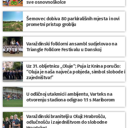
sve osnovnoškolce
Šemovec dobiva 80 parkirališnih mjesta i novi
prometni pristup groblju
Varaždinski folklorni ansambl sudjelovao na
Triangle Folklore Festivalu u Danskoj
Uz 31. obljetnicu „Oluje“; Puja iz Knina poručio:
“Oluja je naša najveća pobjeda, simbol slobode i
zajedništva!”
U odličnoj utakmici i ambijentu, Varteks na
otvorenju stadiona odigrao 1:1 s Mariborom
Varaždinski branitelji u Oluji: Hrabrošću,
odlučnošću i zajedništvom do slobodne
Hrvatske!