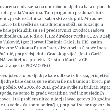
tovarena i odvezena na oporabu posljednja bala otpada k
strofu grada Varaždina. Tom prigodom gradonačelnik
mjenik gradonačelnika i saborski zastupnik Miroslav
Lovro Lukavečki sa suradnicima obišli su lokaciju u
 bale pridružili su se i predstavnici izvođača radova
uditelja CE-ZA-R d.o.o. i HIS: direktor tvrtke CE-ZA-R Žel
jko Vuković, Igor Horvat i Ratimir Galoši iz HIS, zatim
direktor Varkoma Bruno Ister, direktorica Čistoće Ines
 Vučinić, potpredsjednik Gradskog vijeća Josip Garić,
A, voditeljica projekta Kristina Marić iz CE
ša Uranjek iz PROMO EKO.
voljstvo što posljednje bale odlaze iz Brezja, prisjetivš
jednje bale danas su se utovarile na kamion i kreću pu
e počelo. Od 2005. do 2013. godine ovdje su balirali otpad
tpada, ne samo iz grada Varaždina, već i iz susjednih
rnovca, i taj problem nitko nije rješavao gotovo 20 godina
ale na vodozaštitnom području, potpisali su se ugovori b