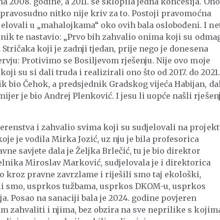
a 2008. godine, a 2011. se sklopila jedna koncesija. Ono
da pravosudno nitko nije kriv za to. Postoji pravomoćna
jelovali u „mahalojkama“ oko ovih bala oslobođeni. I ne
čelnik te nastavio: „Prvo bih zahvalio onima koji su odma
 Stričaka koji je zadnji tjedan, prije nego je donesena
tervju: Protivimo se Bosiljevom rješenju. Nije ovo moje
koji su si dali truda i realizirali ono što od 2017. do 2021.
ik bio Čehok, a predsjednik Gradskog vijeća Habijan, da
er je bio Andrej Plenković. I jesu li uopće našli rješen
erenstva i zahvalio svima koji su sudjelovali na projekt
je je vodila Mirka Jozić, uz nju je bila profesorica
ne savjete dala je Željka Brlečić, tu je bio direktor
nika Miroslav Marković, sudjelovala je i direktorica
o kroz pravne zavrzlame i riješili smo taj ekološki,
eli smo, usprkos tužbama, usprkos DKOM-u, usprkos
ja. Posao na sanaciji bala je 2024. godine povjeren
m zahvaliti i njima, bez obzira na sve neprilike s kojim