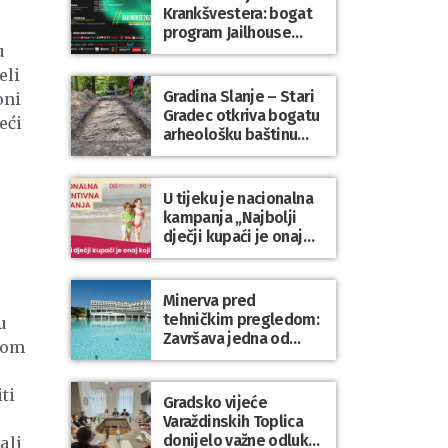
Krankšvestera: bogat
program Jailhouse
u
Festivala 2026. u
Lepoglavi
eli
Gradina Slanje – Stari
oni
Gradec otkriva bogatu
eći
arheološku baštinu
Varaždinske županije
U tijeku je nacionalna
kampanja „Najbolji
dječji kupaći je onaj
koji se nosi“
Minerva pred
tehničkim pregledom:
u
Završava jedna od
irom
najvećih investicija u
zdravstveni turizam
ti
Varaždinske županije
Gradsko vijeće
Varaždinskih Toplica
donijelo važne odluke
ali