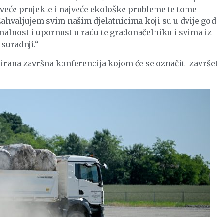
ajveće projekte i najveće ekološke probleme te tome
Zahvaljujem svim našim djelatnicima koji su u dvije god
alnost i upornost u radu te gradonačelniku i svima iz
suradnji.“
izirana završna konferencija kojom će se označiti završe