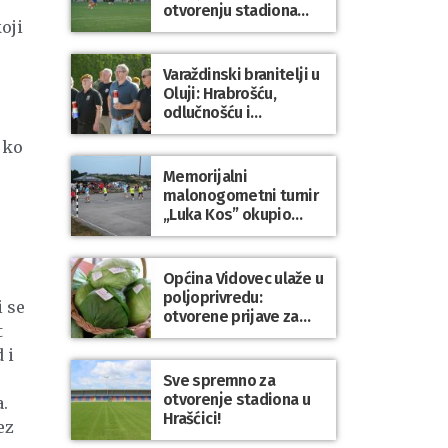
otvorenju stadiona
oji
odigrao 1:1 s
Mariborom
Varaždinski branitelji u
Oluji: Hrabrošću,
odlučnošću i
zajedništvom do
jko
slobodne Hrvatske!
Memorijalni
malonogometni turnir
„Luka Kos” okupio
brojne ekipe i
posjetitelje u Sudovcu
Općina Vidovec ulaže u
poljoprivredu:
i se
otvorene prijave za
t
općinske potpore
 i
Sve spremno za
otvorenje stadiona u
.
Hrašćici!
ez