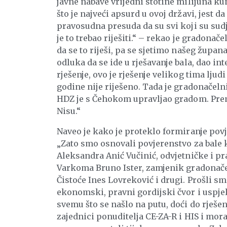
javne nabave vrijedni stotine milijuna kun
što je najveći apsurd u ovoj državi, jest 
pravosudna presuda da su svi koji su sud
je to trebao riješiti.“ – rekao je gradona
da se to riješi, pa se sjetimo našeg župana
odluka da se ide u rješavanje bala, dao in
rješenje, ovo je rješenje velikog tima ljudi 
godine nije riješeno. Tada je gradonačeln
HDZ je s Čehokom upravljao gradom. Premij
Nisu.“
Naveo je kako je proteklo formiranje povj
„Zato smo osnovali povjerenstvo za bale ko
Aleksandra Anić Vučinić, odvjetničke i prav
Varkoma Bruno Ister, zamjenik gradonačel
Čistoće Ines Lovreković i drugi. Prošli sm
ekonomski, pravni gordijski čvor i uspj
svemu što se našlo na putu, doći do rješen
zajednici ponuditelja CE-ZA-R i HIS i mora