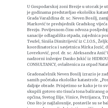
U Gospodarskoj zoni Brezje u utorak je u
je godinama predstavljao ekološku kata
Grada Varaždina dr. sc. Neven Bosilj, za
Marković te predsjednik Gradskog vijeća 
Brezju. Povijesnom činu odvoza posljednje
sanacije odlagališta otpada, zajednica pon
Teufel, Siniša Dimitrijević iz C.I.O.S., Žel
koordinatorica i savjetnica Mirka Jozić, 
Lovreković, prof. dr. sc. Aleksandra Anić
nadzorni inženjer Danko Jukić iz HIDROUN
CONSULTANCY, ovlaštenica za otpad Nata
Gradonačelnik Neven Bosilj izrazio je zado
samih početaka ekološke katastrofe. „Posl
daljnje obrade. Prisjetimo se kako je to sv
skupili gotovo sto tisuća tona baliranog o
općina, Svetog Ilije, Vinice, Petrijanca, T
Ono što je najžalosnije, postavile su se b