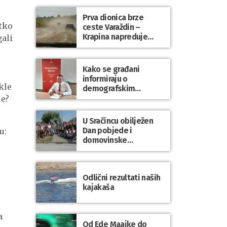
Prva dionica brze
tko
ceste Varaždin –
Krapina napreduje
gali
prema planu
Kako se građani
informiraju o
kle
demografskim
mjerama? Sudjelujte u
je?
istraživanju!
U Sračincu obilježen
Dan pobjede i
u:
domovinske
zahvalnosti te Dan
hrvatskih branitelja
Odlični rezultati naših
kajakaša
a
Od Ede Maajke do