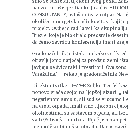
smo se susretali tijekom ovog posla. Zahv
nadzorni inženjer Danko Jukić iz HIDROUN
CONSULTANCY, ovlaštenica za otpad Nataš
okoliša i energetsku učinkovitost koji j
projekt. Ovdje je radila velika skupina lj
Brezje, koje je blokiralo preostale deseti
da ćemo završnu konferenciju imati krajem 
Gradonačelnik je istaknuo kako već kreće 
objavljujemo natječaj za prodaju zemljišt
javljaju se švicarski investitori. Ova zo
Varaždina.“ – rekao je gradonačelnik Neve
Direktor tvrtke CE-ZA-R Željko Teufel kaza
ponovo vraća svojoj najljepšoj vizuri: „B
negativnom smislu, ali sad se vraćamo lje
na vrstu otpada, imali smo tijekom cijel
okolnostima, sa sastavom otpada, ali tvrtk
svih 95 tisuća tona bala. Riječ je o oko pe
mehaničko-biološku obradu. Danas završav