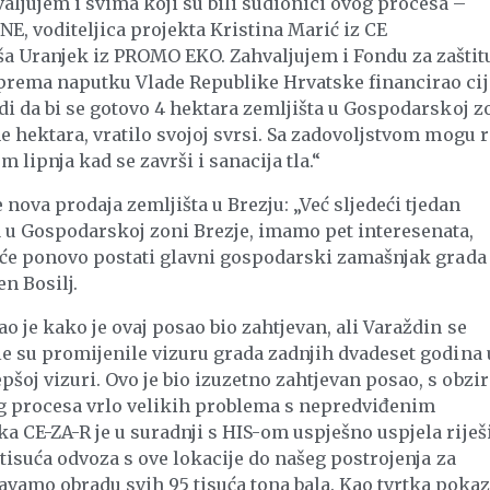
aljujem i svima koji su bili sudionici ovog procesa –
E, voditeljica projekta Kristina Marić iz CE
a Uranjek iz PROMO EKO. Zahvaljujem i Fondu za zaštit
e prema naputku Vlade Republike Hrvatske financirao cij
udi da bi se gotovo 4 hektara zemljišta u Gospodarskoj z
ne hektara, vratilo svojoj svrsi. Sa zadovoljstvom mogu r
lipnja kad se završi i sanacija tla.“
nova prodaja zemljišta u Brezju: „Već sljedeći tjedan
a u Gospodarskoj zoni Brezje, imamo pet interesenata,
na će ponovo postati glavni gospodarski zamašnjak grada
n Bosilj.
o je kako je ovaj posao bio zahtjevan, ali Varaždin se
ale su promijenile vizuru grada zadnjih dvadeset godina 
pšoj vizuri. Ovo je bio izuzetno zahtjevan posao, s obz
og procesa vrlo velikih problema s nepredviđenim
a CE-ZA-R je u suradnji s HIS-om uspješno uspjela riješi
t tisuća odvoza s ove lokacije do našeg postrojenja za
amo obradu svih 95 tisuća tona bala. Kao tvrtka pokaz