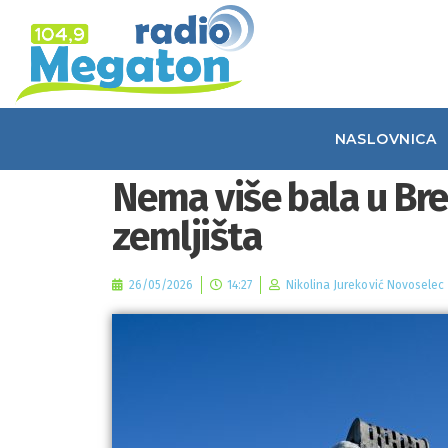
NASLOVNICA
Nema više bala u Brez
zemljišta
26/05/2026
14:27
Nikolina Jureković Novoselec