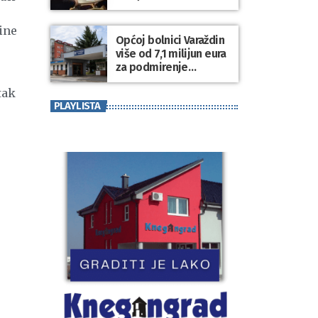
za kvalitetnije
upravljanje gradskom
ine
imovinom i
Općoj bolnici Varaždin
komunalnim sustavom
više od 7,1 milijun eura
za podmirenje
dospjelih obveza
tak
prema dobavljačima
PLAYLISTA