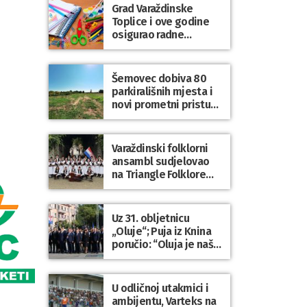
općine Trnovec
Grad Varaždinske
Bartolovečki
Toplice i ove godine
osigurao radne
bilježnice i dodatni
obrazovni materijal za
sve osnovnoškolce
Šemovec dobiva 80
parkirališnih mjesta i
novi prometni pristup
groblju
Varaždinski folklorni
ansambl sudjelovao
na Triangle Folklore
Festivalu u Danskoj
Uz 31. obljetnicu
„Oluje“; Puja iz Knina
poručio: “Oluja je naša
najveća pobjeda,
simbol slobode i
zajedništva!”
U odličnoj utakmici i
ambijentu, Varteks na