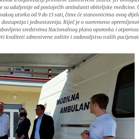
 su udaljenije od postojećih ambulanti obiteljske medicine. 
akog utorka od 9 do 13 sati, čime će stanovnicima ovog dijel
 dostupnija i jednostavnija. Riječ je o suvremeno opremljen
nabavljeno sredstvima Nacionalnog plana oporavka i otpornost
i kvaliteti zdravstvene zaštite i zadovoljstvu naših pacijenat