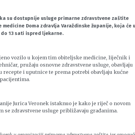
a su dostupnije usluge primarne zdravstvene zaštite
e medicine Doma zdravlja Varaždinske županije, koja će 
do 13 sati ispred ljekarne.
o vozilo u kojem tim obiteljske medicine, liječnik i
hničar, pružaju osnovne zdravstvene usluge, obavljaju
u recepte i uputnice te prema potrebi obavljaju kućne
pacijentima.
nije Jurica Veronek istaknuo je kako je riječ o novom
m se zdravstvene usluge približavaju građanima.
orak u organizaciji primarne zdravstvene zaštite jer omoguć