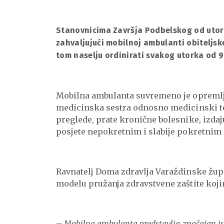
Stanovnicima Završja Podbelskog od utork
zahvaljujući mobilnoj ambulanti obiteljsk
tom naselju ordinirati svakog utorka od 9 
Mobilna ambulanta suvremeno je opremljen
medicinska sestra odnosno medicinski te
preglede, prate kronične bolesnike, izdaj
posjete nepokretnim i slabije pokretnim 
Ravnatelj Doma zdravlja Varaždinske župa
modelu pružanja zdravstvene zaštite koji
–
Mobilna ambulanta predstavlja značajan isk