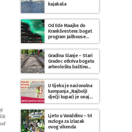
kajakaša
Od Ede Maajke do
Krankšvestera: bogat
program Jailhouse
Festivala 2026. u
Lepoglavi
Gradina Slanje – Stari
Gradec otkriva bogatu
arheološku baštinu
Varaždinske županije
U tijeku je nacionalna
kampanja „Najbolji
dječji kupaći je onaj
koji se nosi“
og
Ljeto u Varaždinu – tri
lik
razloga za izlazak
 od
ovog vikenda