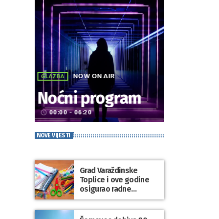
NOW ON AIR
GLAZBA
Noćni program
00:00 - 06:20
access_time
NOVE VIJESTI
Grad Varaždinske
Toplice i ove godine
osigurao radne
bilježnice i dodatni
obrazovni materijal za
sve osnovnoškolce