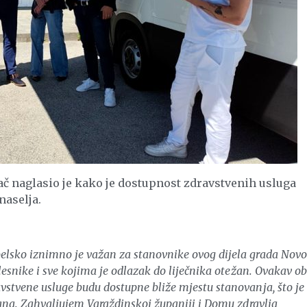
č naglasio je kako je dostupnost zdravstvenih usluga
naselja.
lsko iznimno je važan za stanovnike ovog dijela grada Nov
lesnike i sve kojima je odlazak do liječnika otežan. Ovakav ob
vstvene usluge budu dostupne bliže mjestu stanovanja, što je
đana. Zahvaljujem Varaždinskoj županiji i Domu zdravlja