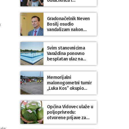
odlučnošću i
zajedništvom do
slobodne Hrvatske!
Gradonačelnik Neven
Bosilj osudio
u
vandalizam nakon
utakmice NK Varaždin
– HNK Hajduk Split
Svim stanovnicima
Varaždina ponovno
besplatan ulaz na
Gradske bazene i
Gradsko kupalište na
Dravi
Memorijalni
malonogometni turnir
„Luka Kos” okupio
brojne ekipe i
posjetitelje u Sudovcu
Općina Vidovec ulaže u
poljoprivredu:
otvorene prijave za
općinske potpore
uje