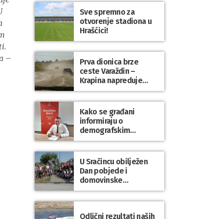
U
Sve spremno za
otvorenje stadiona u
a
Hrašćici!
om
i.
a
–
Prva dionica brze
ceste Varaždin –
Krapina napreduje
prema planu
Kako se građani
informiraju o
demografskim
mjerama? Sudjelujte u
istraživanju!
U Sračincu obilježen
Dan pobjede i
domovinske
zahvalnosti te Dan
hrvatskih branitelja
Odlični rezultati naših