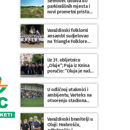
Šemovec dobiva 80
parkirališnih mjesta i
novi prometni pristup
groblju
Varaždinski folklorni
ansambl sudjelovao
na Triangle Folklore
Festivalu u Danskoj
Uz 31. obljetnicu
„Oluje“; Puja iz Knina
poručio: “Oluja je naša
najveća pobjeda,
simbol slobode i
zajedništva!”
U odličnoj utakmici i
ambijentu, Varteks na
otvorenju stadiona
odigrao 1:1 s
Mariborom
Varaždinski branitelji u
Oluji: Hrabrošću,