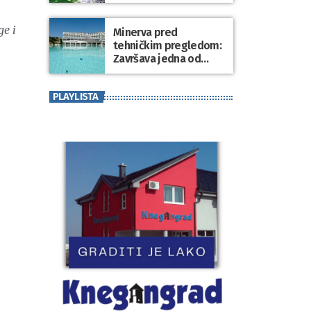
ge i
Minerva pred
tehničkim pregledom:
Završava jedna od
najvećih investicija u
zdravstveni turizam
PLAYLISTA
Varaždinske županije