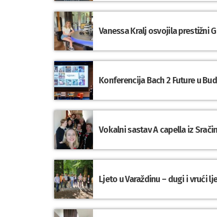
Vanessa Kralj osvojila prestižni
Konferencija Bach 2 Future u Bu
Vokalni sastav A capella iz Srač
Ljeto u Varaždinu – dugi i vrući 