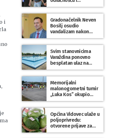
odlučnošću i
zajedništvom do
slobodne Hrvatske!
m
Gradonačelnik Neven
o i
Bosilj osudio
rla
vandalizam nakon
utakmice NK Varaždin
– HNK Hajduk Split
uno
Svim stanovnicima
Varaždina ponovno
besplatan ulaz na
Gradske bazene i
Gradsko kupalište na
Dravi
Memorijalni
,
malonogometni turnir
„Luka Kos” okupio
brojne ekipe i
posjetitelje u Sudovcu
je
Općina Vidovec ulaže u
poljoprivredu:
ema
otvorene prijave za
općinske potpore