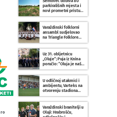
Šemovec dobiva 80
parkirališnih mjesta i
novi prometni pristup
groblju
Varaždinski folklorni
ansambl sudjelovao
na Triangle Folklore
Festivalu u Danskoj
Uz 31. obljetnicu
„Oluje“; Puja iz Knina
poručio: “Oluja je naša
najveća pobjeda,
simbol slobode i
zajedništva!”
U odličnoj utakmici i
ambijentu, Varteks na
otvorenju stadiona
odigrao 1:1 s
Mariborom
Varaždinski branitelji u
Oluji: Hrabrošću,
iro