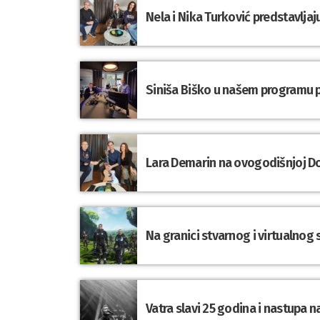
Nela i Nika Turković predstavlja
Siniša Biško u našem programu pr
Lara Demarin na ovogodišnjoj Do
Na granici stvarnog i virtualnog sv
Vatra slavi 25 godina i nastupa 