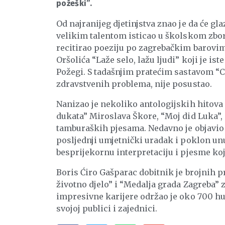
požeški”.
Od najranijeg djetinjstva znao je da će gla
velikim talentom isticao u školskom zboru
recitirao poeziju po zagrebačkim barovim
Oršolića “Laže selo, lažu ljudi” koji je is
Požegi. S tadašnjim pratećim sastavom “Cr
zdravstvenih problema, nije posustao.
Nanizao je nekoliko antologijskih hitova
dukata” Miroslava Škore, “Moj did Luka”,
tamburaških pjesama. Nedavno je objavio
posljednji umjetnički uradak i poklon un
besprijekornu interpretaciju i pjesme koj
Boris Ćiro Gašparac dobitnik je brojnih 
životno djelo” i “Medalja grada Zagreba”
impresivne karijere održao je oko 700 h
svojoj publici i zajednici.