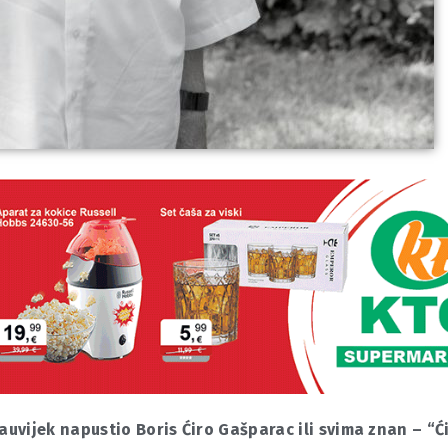
auvijek napustio Boris Ćiro Gašparac ili svima znan – “Ć