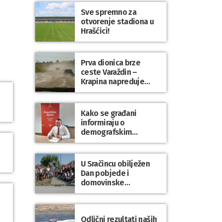
Sve spremno za
otvorenje stadiona u
Hrašćici!
Prva dionica brze
ceste Varaždin –
Krapina napreduje
prema planu
Kako se građani
informiraju o
demografskim
mjerama? Sudjelujte u
istraživanju!
U Sračincu obilježen
Dan pobjede i
domovinske
zahvalnosti te Dan
hrvatskih branitelja
Odlični rezultati naših