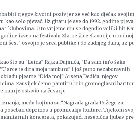
zba biti njegov životni poziv jer se već kao dječak svoji
 kao solo pjevač. Uz gitaru je sve do 1992. godine pjeva
a i klubovima. U to vrijeme mu se dogodio veliki hit Ka
te godine izveo na festivalu Zlatne žice Slavonije u rodnoj
ni šest” osvojio je srca publike i do zadnjeg dana, uz p
 kao što su “Leina” Rajka Dujmića, “Da sam im’o šaku
 “U srce te dira moja tambura” i još puno nezaboravnih
 obradu pjesme “Dida moj” Arsena Dedića, njegov
ucima. Zauvijek ćemo pamtiti Ćirin gromoglasni bariton
e nam je ostavio na čuvanje.
priznanja, među kojima su “Nagrada grada Požege za
 za poseban doprinos u promicanju kulture. Tijekom svo
umanitarnih koncerata, pokazujući nesebičnu ljubav pr