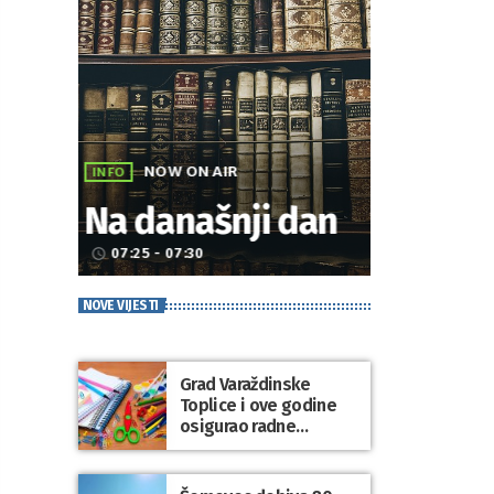
NOW ON AIR
INFO
Na današnji dan
07:25 - 07:30
access_time
NOVE VIJESTI
Grad Varaždinske
Toplice i ove godine
osigurao radne
bilježnice i dodatni
obrazovni materijal za
sve osnovnoškolce