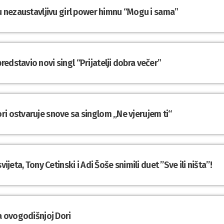
ju nezaustavljivu girl power himnu “Mogu i sama”
edstavio novi singl “Prijatelji dobra večer”
ri ostvaruje snove sa singlom „Ne vjerujem ti“
ijeta, Tony Cetinski i Adi Šoše snimili duet ”Sve ili ništa”!
na ovogodišnjoj Dori