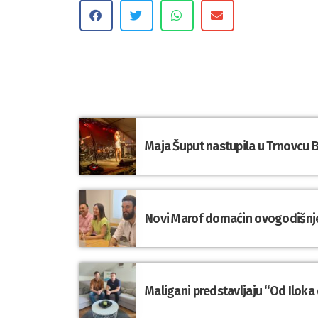
Maja Šuput nastupila u Trnovcu
Novi Marof domaćin ovogodišnj
Maligani predstavljaju “Od Ilok