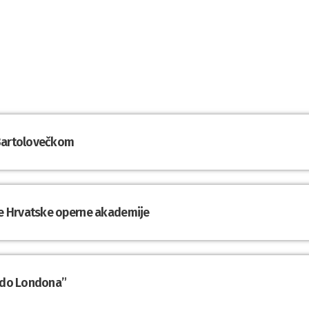
 Bartolovečkom
e Hrvatske operne akademije
a do Londona”