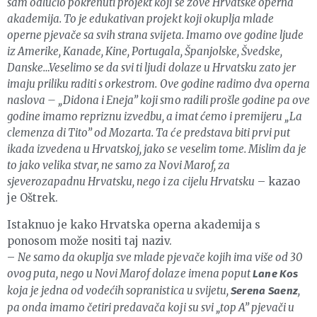
sam odlučio pokrenuti projekt koji se zove Hrvatske operna
akademija. To je edukativan projekt koji okuplja mlade
operne pjevače sa svih strana svijeta. Imamo ove godine ljude
iz Amerike, Kanade, Kine, Portugala, Španjolske, Švedske,
Danske…Veselimo se da svi ti ljudi dolaze u Hrvatsku zato jer
imaju priliku raditi s orkestrom. Ove godine radimo dva operna
naslova – „Didona i Eneja” koji smo radili prošle godine pa ove
godine imamo repriznu izvedbu, a imat ćemo i premijeru „La
clemenza di Tito” od Mozarta. Ta će predstava biti prvi put
ikada izvedena u Hrvatskoj, jako se veselim tome. Mislim da je
to jako velika stvar, ne samo za Novi Marof, za
sjeverozapadnu Hrvatsku, nego i za cijelu Hrvatsku
– kazao
je Oštrek.
Istaknuo je kako Hrvatska operna akademija s
ponosom može nositi taj naziv.
–
Ne samo da okuplja sve mlade pjevače kojih ima više od 30
ovog puta, nego u Novi Marof dolaze imena poput
Lane Kos
koja je jedna od vodećih sopranistica u svijetu,
,
Serena Saenz
pa onda imamo četiri predavača koji su svi „top A” pjevači u