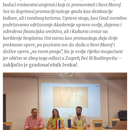
budući eminentni umjetnici koji će promovirati i Novi Marof.
Sve to doprinosi promociji našega grada kao destinacije
kulture, ali i ruralnog turizma. Upravo stoga, kao Grad svesrdno
podržavamo održavanje Akademije upravo ovdje, dajemo i
određena financijska sredstva, ali i Kulturni centar na
korištenje besplatno. Oni nama kao protuuslugu daju dvije
prekrasne opere, pa pozivam sve da dođu u Novi Marof i
dožive operu „na svom pragu”, što je ovdje rijetka mogućnost
jer obično se zbog toga odlazi u Zagreb, Beč ili Budimpeštu
–
zaključio je gradonačelnik Jenkač.