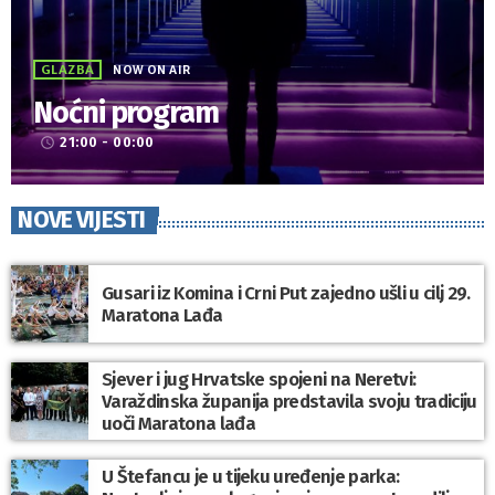
GLAZBA
NOW ON AIR
Noćni program
21:00 - 00:00
access_time
NOVE VIJESTI
Gusari iz Komina i Crni Put zajedno ušli u cilj 29.
Maratona Lađa
Sjever i jug Hrvatske spojeni na Neretvi:
Varaždinska županija predstavila svoju tradiciju
uoči Maratona lađa
U Štefancu je u tijeku uređenje parka: