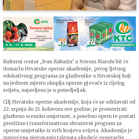
Kulturni centar „Ivan Rabuzin” u Novom Marofu bit će
domaćin Hrvatske operne akademije, prvog ljetnog
edukativnog programa za glazbenike u Hrvatskoj koji
na jednom mjestu okuplja operne pjevače iz cijelog
svijeta, najavljeno je u ponedjeljak.
Cilj Hrvatske operne akademije, koja će se održavati od
22. srpnja do 23. kolovoza ove godine, je promovirati
glazbeno scensku umjetnost, a posebno operu te postati
prestižan i transformativan obrazovni program za
operne umjetnike iz svih krajeva svijeta. Akademija je
posvećena njegovanju talenata sljedeće generacije