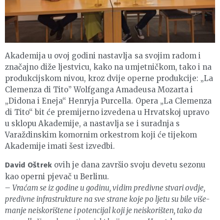
Akademija u ovoj godini nastavlja sa svojim radom i
značajno diže ljestvicu, kako na umjetničkom, tako i na
produkcijskom nivou, kroz dvije operne produkcije: „La
Clemenza di Tito” Wolfganga Amadeusa Mozarta i
„Didona i Eneja“ Henryja Purcella. Opera „La Clemenza
di Tito“ bit će premijerno izvedena u Hrvatskoj upravo
u sklopu Akademije, a nastavlja se i suradnja s
Varaždinskim komornim orkestrom koji će tijekom
Akademije imati šest izvedbi.
ovih je dana završio svoju devetu sezonu
David Oštrek
kao operni pjevač u Berlinu.
–
Vraćam se iz godine u godinu, vidim predivne stvari ovdje,
predivne infrastrukture na sve strane koje po ljetu su bile više-
manje neiskorištene i potencijal koji je neiskorišten, tako da