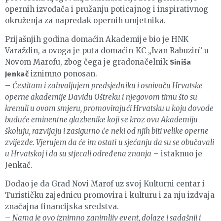
opernih izvođača i pružanju poticajnog i inspirativnog
okruženja za napredak opernih umjetnika.
Prijašnjih godina domaćin Akademije bio je HNK
Varaždin, a ovoga je puta domaćin KC „Ivan Rabuzin” u
Novom Marofu, zbog čega je gradonačelnik
Siniša
iznimno ponosan.
Jenkač
–
Čestitam i zahvaljujem predsjedniku i osnivaču Hrvatske
operne akademije Davidu Oštreku i njegovom timu što su
krenuli u ovom smjeru, promovirajući Hrvatsku u koju dovode
buduće eminentne glazbenike koji se kroz ovu Akademiju
školuju, razvijaju i zasigurno će neki od njih biti velike operne
zvijezde. Vjerujem da će im ostati u sjećanju da su se obučavali
u Hrvatskoj i da su stjecali određena znanja
– istaknuo je
Jenkač.
Dodao je da Grad Novi Marof uz svoj Kulturni centar i
Turističku zajednicu promovira i kulturu i za nju izdvaja
značajna financijska sredstva.
–
Nama je ovo iznimno zanimljiv event, dolaze i sadašnji i