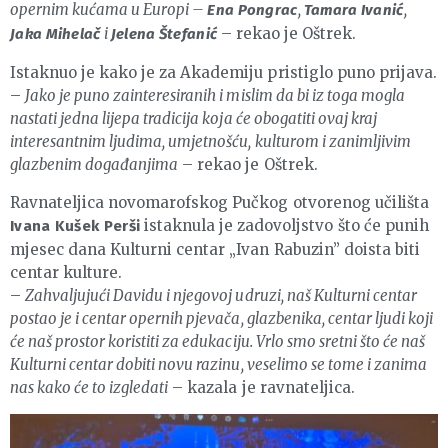
opernim kućama u Europi –
,
,
Ena Pongrac
Tamara Ivanić
i
– rekao je Oštrek.
Jaka Mihelač
Jelena Štefanić
Istaknuo je kako je za Akademiju pristiglo puno prijava.
–
Jako je puno zainteresiranih i mislim da bi iz toga mogla
nastati jedna lijepa tradicija koja će obogatiti ovaj kraj
interesantnim ljudima, umjetnošću, kulturom i zanimljivim
glazbenim događanjima
– rekao je Oštrek.
Ravnateljica novomarofskog Pučkog otvorenog učilišta
istaknula je zadovoljstvo što će punih
Ivana Kušek Perši
mjesec dana Kulturni centar „Ivan Rabuzin” doista biti
centar kulture.
–
Zahvaljujući Davidu i njegovoj udruzi, naš Kulturni centar
postao je i centar opernih pjevača, glazbenika, centar ljudi koji
će naš prostor koristiti za edukaciju. Vrlo smo sretni što će naš
Kulturni centar dobiti novu razinu, veselimo se tome i zanima
nas kako će to izgledati
– kazala je ravnateljica.