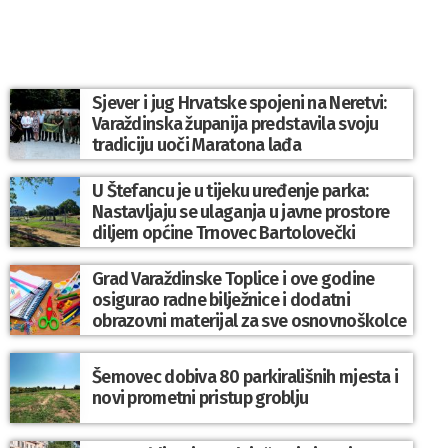
Sjever i jug Hrvatske spojeni na Neretvi:
Varaždinska županija predstavila svoju
tradiciju uoči Maratona lađa
U Štefancu je u tijeku uređenje parka:
Nastavljaju se ulaganja u javne prostore
diljem općine Trnovec Bartolovečki
Grad Varaždinske Toplice i ove godine
osigurao radne bilježnice i dodatni
obrazovni materijal za sve osnovnoškolce
Šemovec dobiva 80 parkirališnih mjesta i
novi prometni pristup groblju