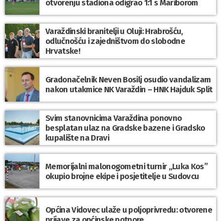
otvorenju stadiona odigrao 1:1 s Mariborom
Varaždinski branitelji u Oluji: Hrabrošću,
odlučnošću i zajedništvom do slobodne
Hrvatske!
Gradonačelnik Neven Bosilj osudio vandalizam
nakon utakmice NK Varaždin – HNK Hajduk Split
Svim stanovnicima Varaždina ponovno
besplatan ulaz na Gradske bazene i Gradsko
kupalište na Dravi
Memorijalni malonogometni turnir „Luka Kos”
okupio brojne ekipe i posjetitelje u Sudovcu
Općina Vidovec ulaže u poljoprivredu: otvorene
prijave za općinske potpore