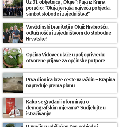
Uz 31. obljetnicu „Oluje“; Puja iz Knina
poručio: “Oluja je naša najveća pobjeda,
simbol slobode i zajedništva!”
Varaždinski branitelji u Oluji: Hrabrošću,
odlučnošću i zajedništvom do slobodne
Hrvatske!
Općina Vidovec ulaže u poljoprivredu:
otvorene prijave za općinske potpore
Prva dionica brze ceste Varaždin – Krapina
napreduje prema planu
Kako se građani informiraju o
demografskim mjerama? Sudjelujte u
istraživanju!
U Sračincu obilježen Dan pobjede i