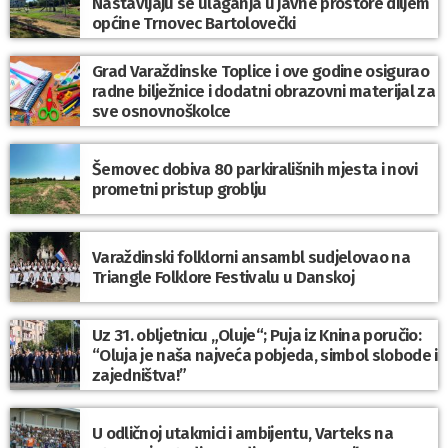
Nastavljaju se ulaganja u javne prostore diljem
općine Trnovec Bartolovečki
Grad Varaždinske Toplice i ove godine osigurao
radne bilježnice i dodatni obrazovni materijal za
sve osnovnoškolce
Šemovec dobiva 80 parkirališnih mjesta i novi
prometni pristup groblju
Varaždinski folklorni ansambl sudjelovao na
Triangle Folklore Festivalu u Danskoj
Uz 31. obljetnicu „Oluje“; Puja iz Knina poručio:
“Oluja je naša najveća pobjeda, simbol slobode i
zajedništva!”
U odličnoj utakmici i ambijentu, Varteks na