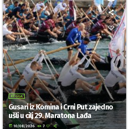
REGIJA
Gusari iz Komina i Crni Put zajedno
ušli u cilj 29. Maratona Lađa
today
10/08/2026
7