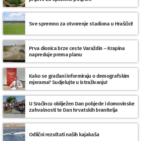
Sve spremno za otvorenje stadiona u Hrašćici!
Prva dionica brze ceste Varaždin – Krapina
napreduje prema planu
Kako se građani informiraju o demografskim
mjerama? Sudjelujte u istraživanju!
U Sračincu obilježen Dan pobjede i domovinske
zahvalnosti te Dan hrvatskih branitelja
Odlični rezultati naših kajakaša