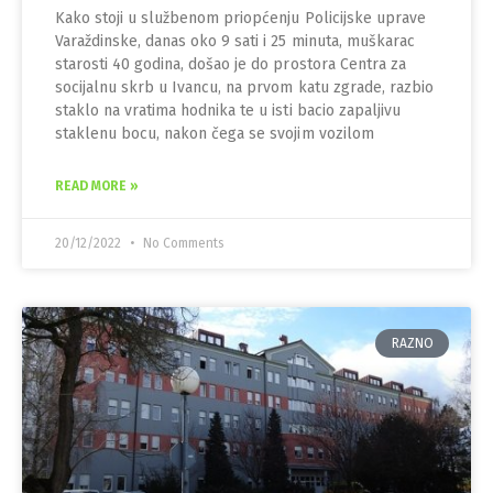
Kako stoji u službenom priopćenju Policijske uprave
Varaždinske, danas oko 9 sati i 25 minuta, muškarac
starosti 40 godina, došao je do prostora Centra za
socijalnu skrb u Ivancu, na prvom katu zgrade, razbio
staklo na vratima hodnika te u isti bacio zapaljivu
staklenu bocu, nakon čega se svojim vozilom
READ MORE »
20/12/2022
No Comments
RAZNO