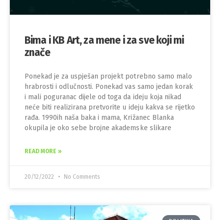
Bima i KB Art, za mene i za sve koji mi
znače
Ponekad je za uspješan projekt potrebno samo malo
hrabrosti i odlučnosti. Ponekad vas samo jedan korak
i mali poguranac dijele od toga da ideju koja nikad
neće biti realizirana pretvorite u ideju kakva se rijetko
rađa. 1990ih naša baka i mama, Križanec Blanka
okupila je oko sebe brojne akademske slikare
READ MORE »
20/12/2022
No Comments