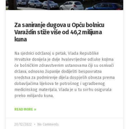
Za saniranje dugova u Opću bolnicu
Varaždin stiže više od 46,2 milijuna
kuna
Na sjednici održanoj u petak, Vlada Republike
Hrvatske donijela je dvije hvalevrijedne odluke kojima
će bolničkim zdravstvenim ustanovama čiji su osnivači
država, odnosno županije dodijeliti bespovratna
sredstva za podmirenje dijela dospjelih obveza prema
dobavljačima lijekova te potrošnog i ugradbenog
medicinskog materijala. Vlada je u tu svrhu osigurala
preko milijardu kuna,
READ MORE »
20/12/2022
No Comments