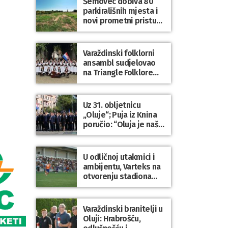
Šemovec dobiva 80
parkirališnih mjesta i
novi prometni pristup
groblju
Varaždinski folklorni
ansambl sudjelovao
na Triangle Folklore
Festivalu u Danskoj
Uz 31. obljetnicu
„Oluje“; Puja iz Knina
poručio: “Oluja je naša
najveća pobjeda,
simbol slobode i
zajedništva!”
U odličnoj utakmici i
ambijentu, Varteks na
otvorenju stadiona
odigrao 1:1 s
Mariborom
Varaždinski branitelji u
Oluji: Hrabrošću,