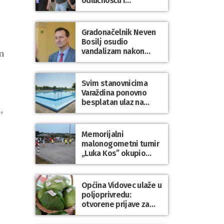
odlučnošću i
zajedništvom do
slobodne Hrvatske!
Gradonačelnik Neven
Bosilj osudio
vandalizam nakon
m
utakmice NK Varaždin
– HNK Hajduk Split
Svim stanovnicima
Varaždina ponovno
besplatan ulaz na
,
Gradske bazene i
Gradsko kupalište na
Dravi
Memorijalni
malonogometni turnir
„Luka Kos” okupio
brojne ekipe i
posjetitelje u Sudovcu
Općina Vidovec ulaže u
poljoprivredu:
otvorene prijave za
općinske potpore