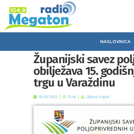
NASLOVNICA
Županijski savez po
obilježava 15. godiš
trgu u Varaždinu
10/06/2022
10:48
Ljiljana Vuglač