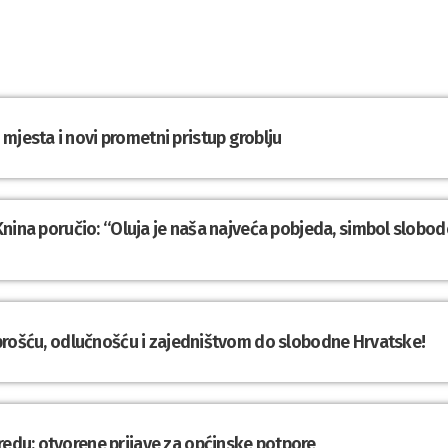
mjesta i novi prometni pristup groblju
z Knina poručio: “Oluja je naša najveća pobjeda, simbol slobod
Hrabrošću, odlučnošću i zajedništvom do slobodne Hrvatske!
redu: otvorene prijave za općinske potpore