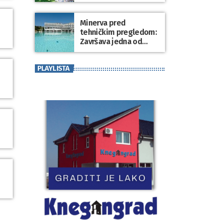
Minerva pred
tehničkim pregledom:
Završava jedna od
najvećih investicija u
zdravstveni turizam
PLAYLISTA
Varaždinske županije