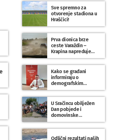
Sve spremno za
otvorenje stadiona u
Hrašćici!
Prva dionica brze
ceste Varaždin –
Krapina napreduje
prema planu
e
Kako se građani
informiraju o
demografskim
mjerama? Sudjelujte u
istraživanju!
U Sračincu obilježen
Dan pobjede i
domovinske
zahvalnosti te Dan
hrvatskih branitelja
Odlični rezultati naših