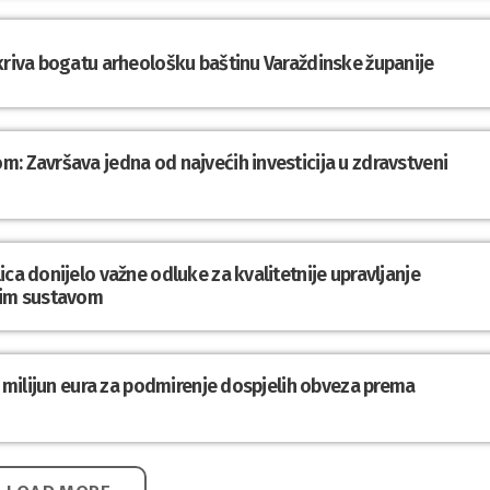
tkriva bogatu arheološku baštinu Varaždinske županije
: Završava jedna od najvećih investicija u zdravstveni
ca donijelo važne odluke za kvalitetnije upravljanje
im sustavom
,1 milijun eura za podmirenje dospjelih obveza prema