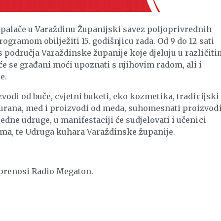
 palače u Varaždinu Županijski savez poljoprivrednih
rogramom obilježiti 15. godišnjicu rada. Od 9 do 12 sati
s područja Varaždinske županije koje djeluju u različiti
e se građani moći upoznati s njihovim radom, ali i
e.
zvodi od buče, cvjetni buketi, eko kozmetika, tradicijski
 purana, med i proizvodi od meda, suhomesnati proizvodi
redne udruge, u manifestaciji će sudjelovati i učenici
ma, te Udruga kuhara Varaždinske županije.
 prenosi Radio Megaton.