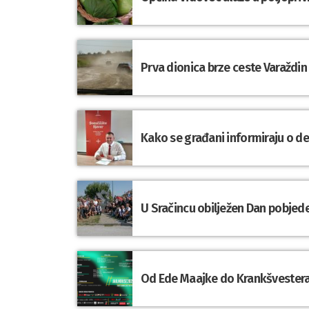
Prva dionica brze ceste Varaždin
Kako se građani informiraju o d
U Sračincu obilježen Dan pobjede
Od Ede Maajke do Krankšvestera: