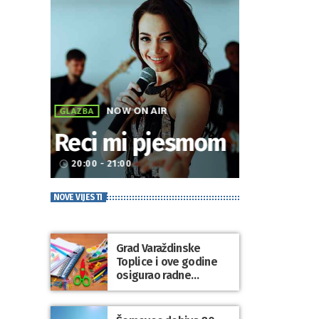
NOW ON AIR
GLAZBA
Reci mi pjesmom
20:00 - 21:00
access_time
NOVE VIJESTI
Grad Varaždinske
Toplice i ove godine
osigurao radne
bilježnice i dodatni
obrazovni materijal za
sve osnovnoškolce