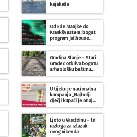
kajakaša
Od Ede Maajke do
Krankšvestera: bogat
program Jailhouse
Festivala 2026. u
Lepoglavi
Gradina Slanje – Stari
Gradec otkriva bogatu
arheološku baštinu
Varaždinske županije
U tijeku je nacionalna
kampanja „Najbolji
dječji kupaći je onaj
koji se nosi“
Ljeto u Varaždinu – tri
razloga za izlazak
ovog vikenda