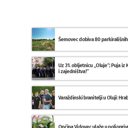
Šemovec dobiva 80 parkirališnih 
Uz 31. obljetnicu „Oluje“; Puja i
i zajedništva!”
Varaždinski branitelji u Oluji: 
Općina Vidovec ulaže u poljopriv