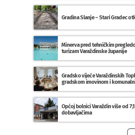
Gradina Slanje – Stari Gradec o
Minerva pred tehničkim pregledom
turizam Varaždinske županije
Gradsko vijeće Varaždinskih Topli
gradskom imovinom i komunaln
Općoj bolnici Varaždin više od 7
dobavljačima