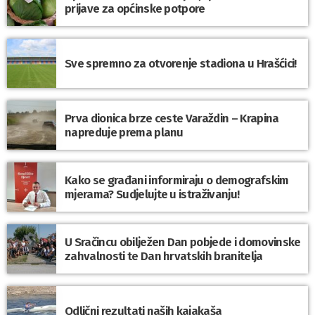
prijave za općinske potpore
Sve spremno za otvorenje stadiona u Hrašćici!
Prva dionica brze ceste Varaždin – Krapina
napreduje prema planu
Kako se građani informiraju o demografskim
mjerama? Sudjelujte u istraživanju!
U Sračincu obilježen Dan pobjede i domovinske
zahvalnosti te Dan hrvatskih branitelja
Odlični rezultati naših kajakaša