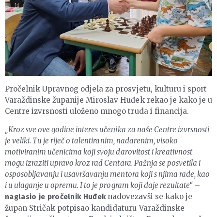
Pročelnik Upravnog odjela za prosvjetu, kulturu i sport
Varaždinske županije Miroslav Huđek rekao je kako je u
Centre izvrsnosti uloženo mnogo truda i financija.
„Kroz sve ove godine interes učenika za naše Centre izvrsnosti
je veliki. Tu je riječ o talentiranim, nadarenim, visoko
motiviranim učenicima koji svoju darovitost i kreativnost
mogu izraziti upravo kroz rad Centara. Pažnja se posvetila i
osposobljavanju i usavršavanju mentora koji s njima rade, kao
i u ulaganje u opremu. I to je program koji daje rezultate“
–
nadovezavši se kako je
naglasio je pročelnik Huđek
župan Stričak potpisao kandidaturu Varaždinske