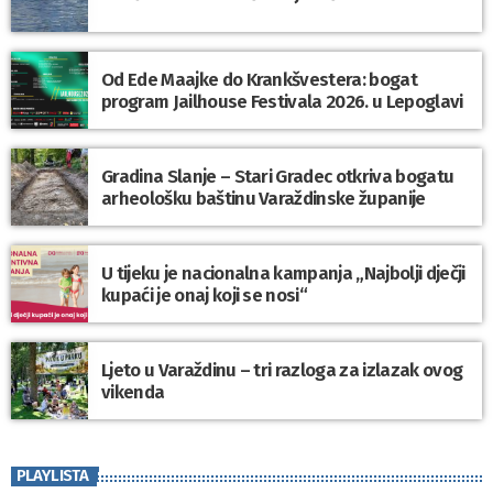
Od Ede Maajke do Krankšvestera: bogat
program Jailhouse Festivala 2026. u Lepoglavi
Gradina Slanje – Stari Gradec otkriva bogatu
arheološku baštinu Varaždinske županije
U tijeku je nacionalna kampanja „Najbolji dječji
kupaći je onaj koji se nosi“
Ljeto u Varaždinu – tri razloga za izlazak ovog
vikenda
PLAYLISTA