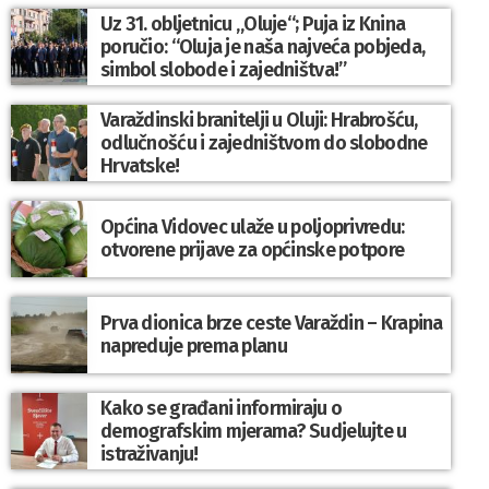
Uz 31. obljetnicu „Oluje“; Puja iz Knina
poručio: “Oluja je naša najveća pobjeda,
simbol slobode i zajedništva!”
Varaždinski branitelji u Oluji: Hrabrošću,
odlučnošću i zajedništvom do slobodne
Hrvatske!
Općina Vidovec ulaže u poljoprivredu:
otvorene prijave za općinske potpore
Prva dionica brze ceste Varaždin – Krapina
napreduje prema planu
Kako se građani informiraju o
demografskim mjerama? Sudjelujte u
istraživanju!