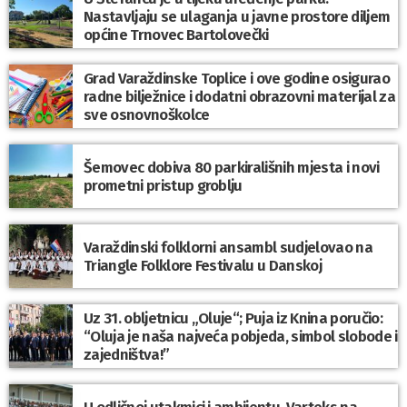
Nastavljaju se ulaganja u javne prostore diljem
općine Trnovec Bartolovečki
Grad Varaždinske Toplice i ove godine osigurao
radne bilježnice i dodatni obrazovni materijal za
sve osnovnoškolce
Šemovec dobiva 80 parkirališnih mjesta i novi
prometni pristup groblju
Varaždinski folklorni ansambl sudjelovao na
Triangle Folklore Festivalu u Danskoj
Uz 31. obljetnicu „Oluje“; Puja iz Knina poručio:
“Oluja je naša najveća pobjeda, simbol slobode i
zajedništva!”