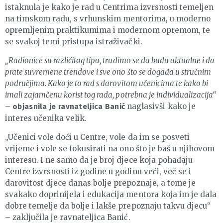
istaknula je kako je rad u Centrima izvrsnosti temeljen
na timskom radu, s vrhunskim mentorima, u moderno
opremljenim praktikumima i modernom opremom, te
se svakoj temi pristupa istraživački.
„Radionice su različitog tipa, trudimo se da budu aktualne i da
prate suvremene trendove i sve ono što se događa u stručnim
područjima. Kako je to rad s darovitom učenicima te kako bi
imali zajamčenu korist tog rada, potrebna je individualizacija“
–
naglasivši kako je
objasnila je ravnateljica Banić
interes učenika velik.
„Učenici vole doći u Centre, vole da im se posveti
vrijeme i vole se fokusirati na ono što je baš u njihovom
interesu. I ne samo da je broj djece koja pohađaju
Centre izvrsnosti iz godine u godinu veći, već se i
darovitost djece danas bolje prepoznaje, a tome je
svakako doprinijela i edukacija mentora koja im je dala
dobre temelje da bolje i lakše prepoznaju takvu djecu“
– zaključila je ravnateljica Banić.