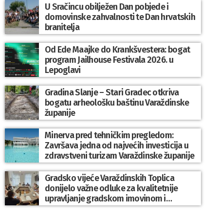
U Sračincu obilježen Dan pobjede i
domovinske zahvalnosti te Dan hrvatskih
branitelja
Od Ede Maajke do Krankšvestera: bogat
program Jailhouse Festivala 2026. u
Lepoglavi
Gradina Slanje – Stari Gradec otkriva
bogatu arheološku baštinu Varaždinske
županije
Minerva pred tehničkim pregledom:
Završava jedna od najvećih investicija u
zdravstveni turizam Varaždinske županije
Gradsko vijeće Varaždinskih Toplica
donijelo važne odluke za kvalitetnije
upravljanje gradskom imovinom i
komunalnim sustavom