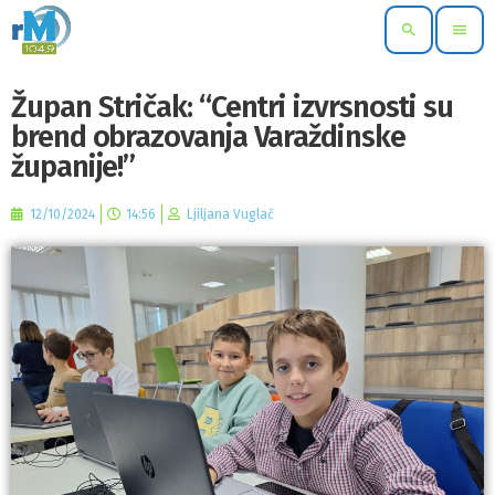
search
menu
Župan Stričak: “Centri izvrsnosti su
brend obrazovanja Varaždinske
županije!”
12/10/2024
14:56
Ljiljana Vuglač