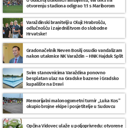
U odličnoj utakmici i ambijentu, Varteks na
otvorenju stadiona odigrao 1:1 s Mariborom
Varaždinski branitelji u Oluji: Hrabrošću,
odlučnošću i zajedništvom do slobodne
Hrvatske!
Gradonačelnik Neven Bosilj osudio vandalizam
nakon utakmice NK Varaždin – HNK Hajduk Split
Svim stanovnicima Varaždina ponovno
besplatan ulaz na Gradske bazene i Gradsko
kupalište na Dravi
Memorijalni malonogometni turnir „Luka Kos”
okupio brojne ekipe i posjetitelje u Sudovcu
Općina Vidovec ulaže u poljoprivredu: otvorene