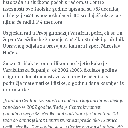
listopada su službeno počeli s radom. U Centre
izvrsnosti ove školske godine upisana su 783 učenika,
od čega je 473 osnovnoškolaca i 310 srednjoškolaca, a s
njima će raditi 144 mentora.
Uspješan rad u Prvoj gimnaziji Varaždin poželjeli su im
župan Varaždinske županije Anđelko Stričak i pročelnik
Upravnog odjela za prosvjetu, kulturu i sport Miroslav
Huđek.
Župan Stričak je tom prilikom podsjetio kako je
Varaždinska županija još 2002./2003. školske godine
osigurala dodatnu nastavu za darovite učenike s
područja matematike i fizike, a godinu dana kasnije i iz
informatike.
„S radom Centara izvrsnosti na način na koji oni danas djeluju
započelo se 2007. godine. Tada je Centre izvrsnosti
pohađalo svega 38 učenika pod vodstvom šest mentora. Od
tada do danas je kroz Centre izvrsnosti prošlo oko 12 tisuća
naših učenika. Ove godine su se u Centre izvrsnosti upisala 783