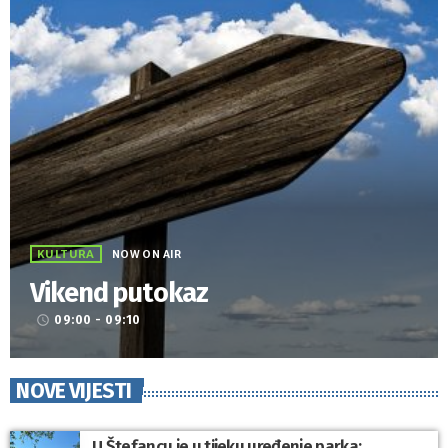
KULTURA
NOW ON AIR
Vikend putokaz
09:00 - 09:10
access_time
NOVE VIJESTI
U Štefancu je u tijeku uređenje parka: