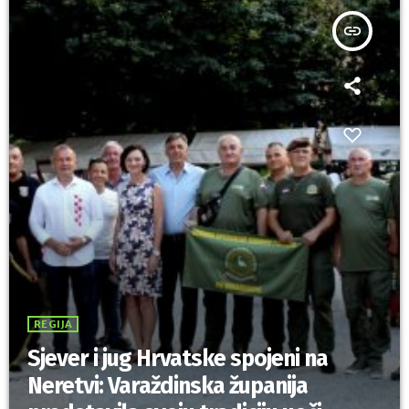
insert_link
REGIJA
Sjever i jug Hrvatske spojeni na
Neretvi: Varaždinska županija