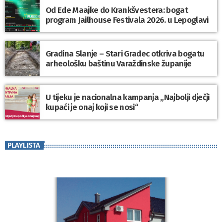
Od Ede Maajke do Krankšvestera: bogat
program Jailhouse Festivala 2026. u Lepoglavi
Gradina Slanje – Stari Gradec otkriva bogatu
arheološku baštinu Varaždinske županije
U tijeku je nacionalna kampanja „Najbolji dječji
kupaći je onaj koji se nosi“
PLAYLISTA