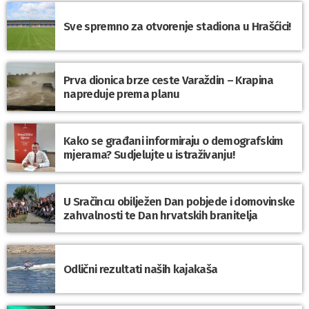
Sve spremno za otvorenje stadiona u Hrašćici!
Prva dionica brze ceste Varaždin – Krapina
napreduje prema planu
Kako se građani informiraju o demografskim
mjerama? Sudjelujte u istraživanju!
U Sračincu obilježen Dan pobjede i domovinske
zahvalnosti te Dan hrvatskih branitelja
Odlični rezultati naših kajakaša