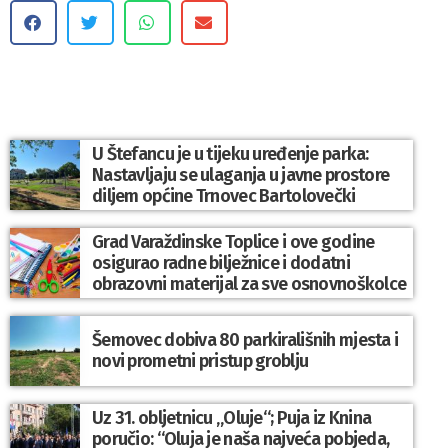
U Štefancu je u tijeku uređenje parka:
Nastavljaju se ulaganja u javne prostore
diljem općine Trnovec Bartolovečki
Grad Varaždinske Toplice i ove godine
osigurao radne bilježnice i dodatni
obrazovni materijal za sve osnovnoškolce
Šemovec dobiva 80 parkirališnih mjesta i
novi prometni pristup groblju
Uz 31. obljetnicu „Oluje“; Puja iz Knina
poručio: “Oluja je naša najveća pobjeda,