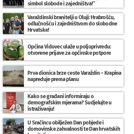
simbol slobode i zajedništva!”
Varaždinski branitelji u Oluji: Hrabrošću,
odlučnošću i zajedništvom do slobodne
Hrvatske!
Općina Vidovec ulaže u poljoprivredu:
otvorene prijave za općinske potpore
Prva dionica brze ceste Varaždin – Krapina
napreduje prema planu
Kako se građani informiraju o
demografskim mjerama? Sudjelujte u
istraživanju!
U Sračincu obilježen Dan pobjede i
domovinske zahvalnosti te Dan hrvatskih