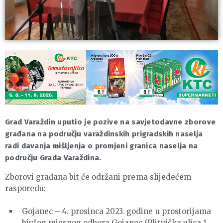
Grad Varaždin uputio je pozive na savjetodavne zborove
građana na području varaždinskih prigradskih naselja
radi davanja mišljenja o promjeni granica naselja na
području Grada Varaždina.
Zborovi građana bit će održani prema slijedećem
rasporedu:
Gojanec – 4. prosinca 2023. godine u prostorijama
bivšeg mjesnog odbora Gojanec (Plitvička ulica 1,