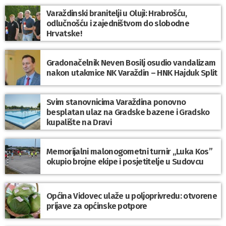
Varaždinski branitelji u Oluji: Hrabrošću,
odlučnošću i zajedništvom do slobodne
Hrvatske!
Gradonačelnik Neven Bosilj osudio vandalizam
nakon utakmice NK Varaždin – HNK Hajduk Split
Svim stanovnicima Varaždina ponovno
besplatan ulaz na Gradske bazene i Gradsko
kupalište na Dravi
Memorijalni malonogometni turnir „Luka Kos”
okupio brojne ekipe i posjetitelje u Sudovcu
Općina Vidovec ulaže u poljoprivredu: otvorene
prijave za općinske potpore