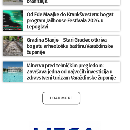
branitelja
Od Ede Maajke do Krankšvestera: bogat
program Jailhouse Festivala 2026. u
Lepoglavi
Gradina Slanje – Stari Gradec otkriva
bogatu arheološku baštinu Varaždinske
županije
Minerva pred tehničkim pregledom:
Završava jedna od najvećih investicija u
zdravstveni turizam Varaždinske županije
LOAD MORE