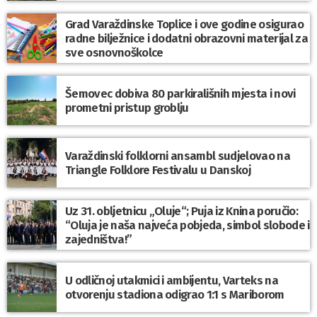
Grad Varaždinske Toplice i ove godine osigurao
radne bilježnice i dodatni obrazovni materijal za
sve osnovnoškolce
Šemovec dobiva 80 parkirališnih mjesta i novi
prometni pristup groblju
Varaždinski folklorni ansambl sudjelovao na
Triangle Folklore Festivalu u Danskoj
Uz 31. obljetnicu „Oluje“; Puja iz Knina poručio:
“Oluja je naša najveća pobjeda, simbol slobode i
zajedništva!”
U odličnoj utakmici i ambijentu, Varteks na
otvorenju stadiona odigrao 1:1 s Mariborom