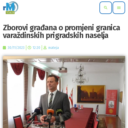
search
menu
Zborovi građana o promjeni granica
varaždinskih prigradskih naselja
30/11/2023
12:20
mateja