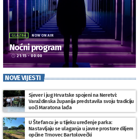
GLAZBA
NOW ON AIR
Noćni program
21:15 - 00:00
access_time
NOVE VIJESTI
Sjever i jug Hrvatske spojeni na Neretvi:
Varaždinska županija predstavila svoju tradiciju
uoči Maratona lađa
U Štefancu je u tijeku uređenje parka:
Nastavljaju se ulaganja u javne prostore diljem
općine Trnovec Bartolovečki