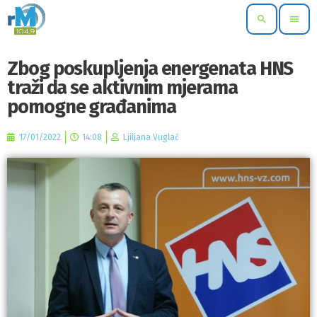
search
menu
Zbog poskupljenja energenata HNS
traži da se aktivnim mjerama
pomogne građanima
17/01/2022
14:08
Ljiljana Vuglač