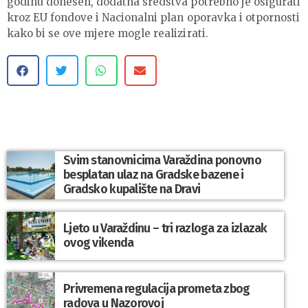
godinu donesen, dodatna sredstva potrebno je osigurati
kroz EU fondove i Nacionalni plan oporavka i otpornosti
kako bi se ove mjere mogle realizirati.
Svim stanovnicima Varaždina ponovno
besplatan ulaz na Gradske bazene i
Gradsko kupalište na Dravi
Ljeto u Varaždinu – tri razloga za izlazak
ovog vikenda
Privremena regulacija prometa zbog
radova u Nazorovoj