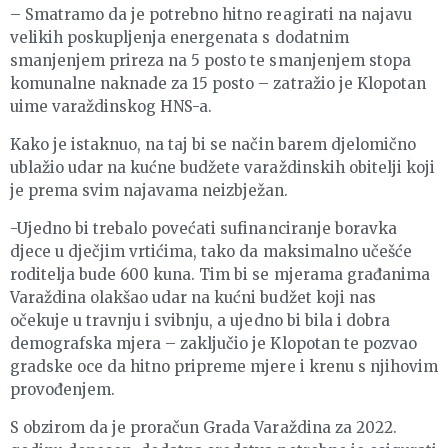
– Smatramo da je potrebno hitno reagirati na najavu
velikih poskupljenja energenata s dodatnim
smanjenjem prireza na 5 posto te smanjenjem stopa
komunalne naknade za 15 posto – zatražio je Klopotan
uime varaždinskog HNS-a.
Kako je istaknuo, na taj bi se način barem djelomično
ublažio udar na kućne budžete varaždinskih obitelji koji
je prema svim najavama neizbježan.
-Ujedno bi trebalo povećati sufinanciranje boravka
djece u dječjim vrtićima, tako da maksimalno učešće
roditelja bude 600 kuna. Tim bi se mjerama građanima
Varaždina olakšao udar na kućni budžet koji nas
očekuje u travnju i svibnju, a ujedno bi bila i dobra
demografska mjera – zaključio je Klopotan te pozvao
gradske oce da hitno pripreme mjere i krenu s njihovim
provođenjem.
S obzirom da je proračun Grada Varaždina za 2022.