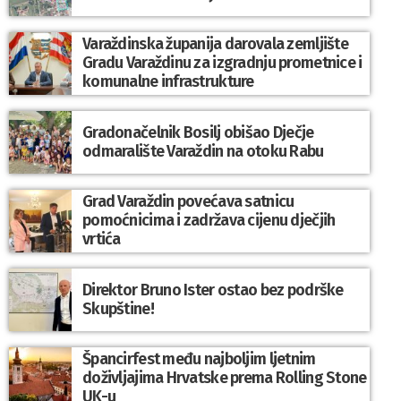
Varaždinska županija darovala zemljište
Gradu Varaždinu za izgradnju prometnice i
komunalne infrastrukture
Gradonačelnik Bosilj obišao Dječje
odmaralište Varaždin na otoku Rabu
Grad Varaždin povećava satnicu
pomoćnicima i zadržava cijenu dječjih
vrtića
Direktor Bruno Ister ostao bez podrške
Skupštine!
Špancirfest među najboljim ljetnim
doživljajima Hrvatske prema Rolling Stone
UK-u