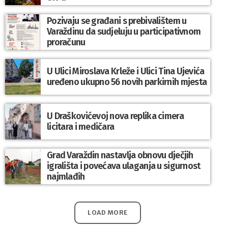
Pozivaju se građani s prebivalištem u
Varaždinu da sudjeluju u participativnom
proračunu
U Ulici Miroslava Krleže i Ulici Tina Ujevića
uređeno ukupno 56 novih parkirnih mjesta
U Draškovićevoj nova replika cimera
licitara i medičara
Grad Varaždin nastavlja obnovu dječjih
igrališta i povećava ulaganja u sigurnost
najmlađih
LOAD MORE