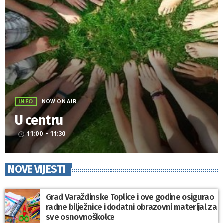
INFO
NOW ON AIR
U centru
11:00 - 11:30
access_time
NOVE VIJESTI
Grad Varaždinske Toplice i ove godine osigurao
radne bilježnice i dodatni obrazovni materijal za
sve osnovnoškolce