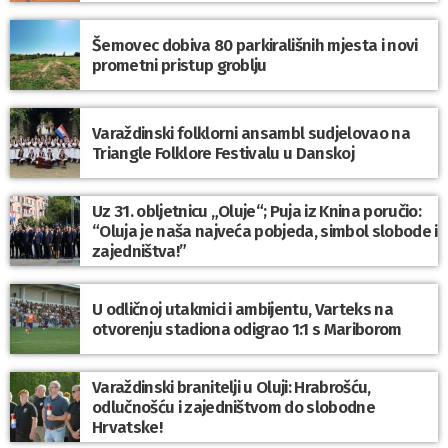
Šemovec dobiva 80 parkirališnih mjesta i novi
prometni pristup groblju
Varaždinski folklorni ansambl sudjelovao na
Triangle Folklore Festivalu u Danskoj
Uz 31. obljetnicu „Oluje“; Puja iz Knina poručio:
“Oluja je naša najveća pobjeda, simbol slobode i
zajedništva!”
U odličnoj utakmici i ambijentu, Varteks na
otvorenju stadiona odigrao 1:1 s Mariborom
Varaždinski branitelji u Oluji: Hrabrošću,
odlučnošću i zajedništvom do slobodne
Hrvatske!