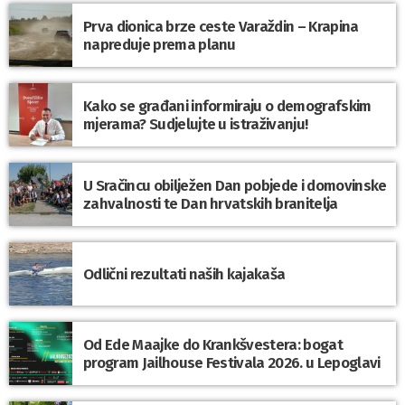
Prva dionica brze ceste Varaždin – Krapina
napreduje prema planu
Kako se građani informiraju o demografskim
mjerama? Sudjelujte u istraživanju!
U Sračincu obilježen Dan pobjede i domovinske
zahvalnosti te Dan hrvatskih branitelja
Odlični rezultati naših kajakaša
Od Ede Maajke do Krankšvestera: bogat
program Jailhouse Festivala 2026. u Lepoglavi