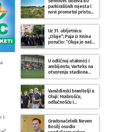
Šemovec dobiva 80
parkirališnih mjesta i
novi prometni pristup
groblju
Uz 31. obljetnicu
„Oluje“; Puja iz Knina
poručio: “Oluja je naša
najveća pobjeda,
simbol slobode i
zajedništva!”
U odličnoj utakmici i
na
ambijentu, Varteks na
otvorenju stadiona
odigrao 1:1 s
Mariborom
Varaždinski branitelji u
Oluji: Hrabrošću,
odlučnošću i
zajedništvom do
slobodne Hrvatske!
 i
Gradonačelnik Neven
Bosilj osudio
jač