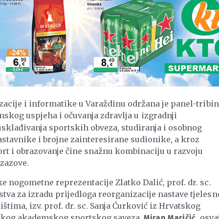
zacije i informatike u Varaždinu održana je panel-tribi
mskog uspjeha i očuvanja zdravlja u izgradnji
usklađivanja sportskih obveza, studiranja i osobnog
astavnike i brojne zainteresirane sudionike, a kroz
rt i obrazovanje čine snažnu kombinaciju u razvoju
zazove.
e nogometne reprezentacije Zlatko Dalić, prof. dr. sc.
va za izradu prijedloga reorganizacije nastave tjelesne
tima, izv. prof. dr. sc. Sanja Ćurković iz Hrvatskog
čkog akademskog sportskog saveza,
, osva
Miran Maričić