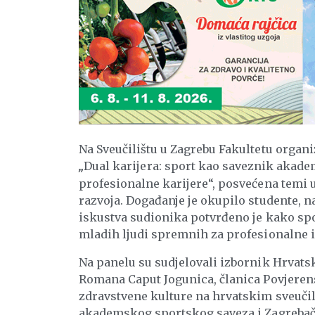
Na Sveučilištu u Zagrebu Fakultetu organi
Dual karijera: sport kao saveznik akade
„
profesionalne karijere“, posvećena temi 
razvoja. Događanje je okupilo studente, n
iskustva sudionika potvrđeno je kako spo
mladih ljudi spremnih za profesionalne i
Na panelu su sudjelovali izbornik Hrvatsk
Romana Caput Jogunica, članica Povjerenst
zdravstvene kulture na hrvatskim sveučiliš
akademskog sportskog saveza i Zagreba