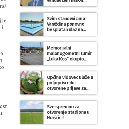
vandalizam nakon
utakmice NK Varaždin
taš
– HNK Hajduk Split
Svim stanovnicima
 je
Varaždina ponovno
 i
besplatan ulaz na
Gradske bazene i
Gradsko kupalište na
Dravi
Memorijalni
no
malonogometni turnir
„Luka Kos” okupio
m
brojne ekipe i
ko
posjetitelje u Sudovcu
Općina Vidovec ulaže u
poljoprivredu:
otvorene prijave za
općinske potpore
ost
Sve spremno za
otvorenje stadiona u
u.
Hrašćici!