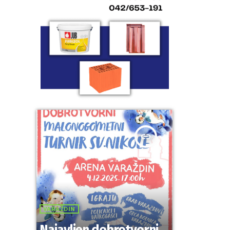
insert_link
VARAŽDIN
Najavljen dobrotvorni