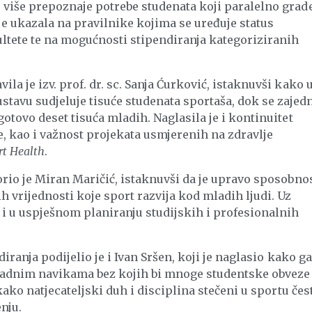
 više prepoznaje potrebe studenata koji paralelno grad
e ukazala na pravilnike kojima se uređuje status
ultete te na mogućnosti stipendiranja kategoriziranih
a je izv. prof. dr. sc. Sanja Ćurković, istaknuvši kako 
vu sudjeluje tisuće studenata sportaša, dok se zajed
otovo deset tisuća mladih. Naglasila je i kontinuitet
e, kao i važnost projekata usmjerenih na zdravlje
rt Health
.
orio je Miran Maričić, istaknuvši da je upravo sposobno
h vrijednosti koje sport razvija kod mladih ljudi. Uz
 i u uspješnom planiranju studijskih i profesionalnih
iranja podijelio je i Ivan Sršen, koji je naglasio kako ga
 radnim navikama bez kojih bi mnoge studentske obveze
kako natjecateljski duh i disciplina stečeni u sportu čes
nju.