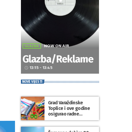
NOW ON AIR
GLAZBA
Glazba/Reklame
13:15 - 13:45
access_time
NOVE VIJESTI
Grad Varaždinske
Toplice i ove godine
osigurao radne
bilježnice i dodatni
obrazovni materijal za
sve osnovnoškolce