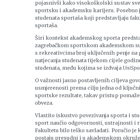
pojasnivši kako visokoškolski sustav sve
sportsku i akademsku karijeru. Posebno j
studenata sportaša koji predstavljaju fak
sportaša.
Širi kontekst akademskog sporta predstavil
zagrebačkom sportskom akademskom susta
s rekreativcima broj uključenih penje na g
natjecanja studenata tijekom cijele godin
studenata, među kojima se izdvaja
UniSpo
O važnosti jasno postavljenih ciljeva gov
usmjerenosti prema cilju jedna od ključni
sportske rezultate, takav pristup pomaže
obveza.
Vlastito iskustvo povezivanja sporta i stud
sport naučio odgovornosti, ustrajnosti i
Fakultetu bilo teško savladati. Poručio je 
postaju presudni i u akademskom okruže