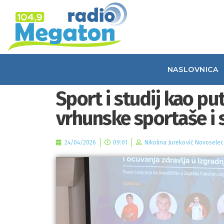
NASLOVNICA
Sport i studij kao pu
vrhunske sportaše i 
24/04/2026
09:01
Nikolina Jureković Novoselec