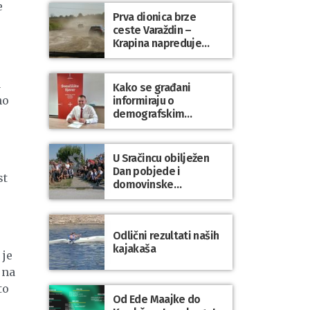
e
Prva dionica brze
ceste Varaždin –
Krapina napreduje
prema planu
u
Kako se građani
no
informiraju o
demografskim
mjerama? Sudjelujte u
istraživanju!
U Sračincu obilježen
Dan pobjede i
st
domovinske
zahvalnosti te Dan
hrvatskih branitelja
Odlični rezultati naših
kajakaša
 je
 na
to
Od Ede Maajke do