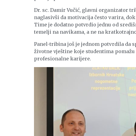
Dr. sc. Damir Vučić, glavni organizator tr
naglasivši da motivacija često varira, do
Time je dodatno potvrdio jednu od središ
temelji na navikama, a ne na kratkotraj
Panel-tribina još je jednom potvrdila da s
životne vještine koje studentima pomažu u
profesionalne karijere.