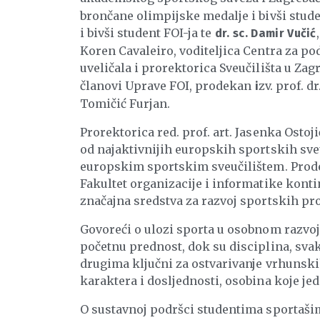
brončane olimpijske medalje i bivši studen
i bivši student FOI-ja te
dr. sc. Damir Vučić
Koren Cavaleiro, voditeljica Centra za pod
uveličala i prorektorica Sveučilišta u Za
članovi Uprave FOI, prodekan
zv. prof. d
i
Tomičić Furjan.
Prorektorica red. prof. art. Jasenka Ostoj
od najaktivnijih europskih sportskih sveu
europskim sportskim sveučilištem. Prodeka
Fakultet organizacije i informatike konti
značajna sredstva za razvoj sportskih pro
Govoreći o ulozi sporta u osobnom razvoju
početnu prednost, dok su disciplina, svak
drugima ključni za ostvarivanje vrhunskih
karaktera i dosljednosti, osobina koje je
O sustavnoj podršci studentima sportašima