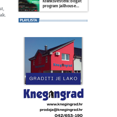
Krankšvestera: bogat
program Jailhouse
t,
Festivala 2026. u
ak.
Lepoglavi
PLAYLISTA