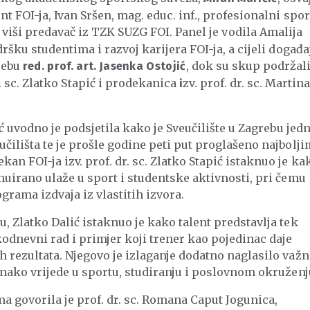
t FOI-ja, Ivan Sršen, mag. educ. inf., profesionalni spor
, viši predavač iz TZK SUZG FOI. Panel je vodila Amalija
ršku studentima i razvoj karijera FOI-ja, a cijeli događaj
grebu
, dok su skup podržali
red. prof. art. Jasenka Ostojić
r. sc. Zlatko Stapić i prodekanica
zv. prof. dr. sc. Martina
i
ić uvodno je podsjetila kako je Sveučilište u Zagrebu jed
čilišta te je prošle godine peti put proglašeno najbolji
n FOI-ja izv. prof. dr. sc. Zlatko Stapić istaknuo je ka
nuirano ulaže u sport i studentske aktivnosti, pri čemu
grama izdvaja iz vlastitih izvora.
, Zlatko Dalić istaknuo je kako talent predstavlja tek
odnevni rad i primjer koji trener kao pojedinac daje
 rezultata. Njegovo je izlaganje dodatno naglasilo važn
dnako vrijede u sportu, studiranju i poslovnom okruženj
 govorila je prof. dr. sc. Romana Caput Jogunica,