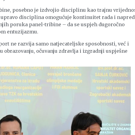
ibine, posebno je izdvojio disciplinu kao trajnu vrijednos
k upravo disciplina omogućuje kontinuitet rada i napred
njih poruka panel-tribine – da se uspjeh dugoročno
nom entuzijazmu.
port ne razvija samo natjecateljske sposobnosti, već i
 obrazovanju, očuvanju zdravlja i izgradnji uspješne