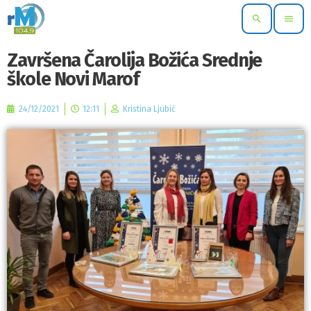
search
menu
Završena Čarolija Božića Srednje
škole Novi Marof
24/12/2021
12:11
Kristina Ljubić