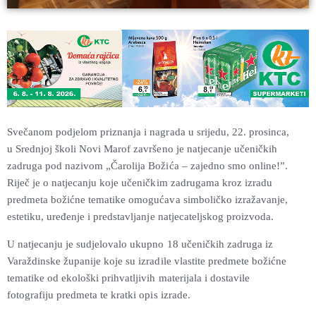
Svečanom podjelom priznanja i nagrada u srijedu, 22. prosinca,
u Srednjoj školi Novi Marof završeno je natjecanje učeničkih
zadruga pod nazivom „Čarolija Božića – zajedno smo online!”.
Riječ je o natjecanju koje učeničkim zadrugama kroz izradu
predmeta božićne tematike omogućava simboličko izražavanje,
estetiku, uređenje i predstavljanje natjecateljskog proizvoda.
U natjecanju je sudjelovalo ukupno 18 učeničkih zadruga iz
Varaždinske županije koje su izradile vlastite predmete božićne
tematike od ekološki prihvatljivih materijala i dostavile
fotografiju predmeta te kratki opis izrade.