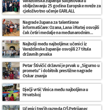
Varaždinska županija sudjelovala u
obilježavanju 25 godina Europske mreže za
cjeloživotno učenje EARLALL
Nagrade župana za talentirane
informatičare: Ozana, Lana i Matej osvojili
čak četiri medalje na međunarodnim
natjecanjima
Najbolji među najboljima: učenici iz
Varaždinske županije osvojili 27 titula
državnih prvaka
Petar Štivičić državni je prvak u „Sigurno u
prometu“ i dobitnik prestižne nagrade
Oskar znanja
Dječji vrtić Vinica među najboljima u
Hrvatskoj
Učenici trećih razreda OŠ Petrijanec