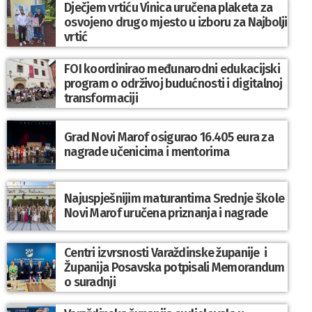
Dječjem vrtiću Vinica uručena plaketa za
osvojeno drugo mjesto u izboru za Najbolji
vrtić
FOI koordinirao međunarodni edukacijski
program o održivoj budućnosti i digitalnoj
transformaciji
Grad Novi Marof osigurao 16.405 eura za
nagrade učenicima i mentorima
Najuspješnijim maturantima Srednje škole
Novi Marof uručena priznanja i nagrade
Centri izvrsnosti Varaždinske županije i
Županija Posavska potpisali Memorandum
o suradnji