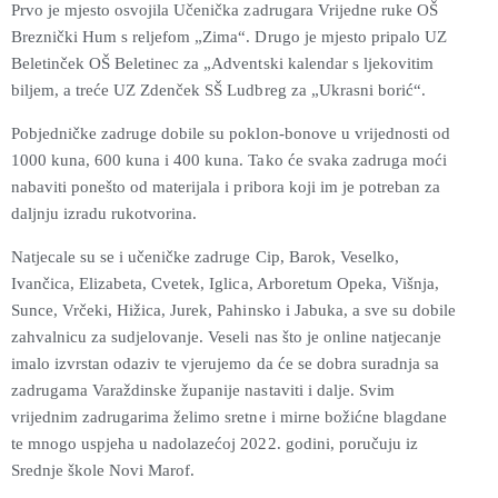
Prvo je mjesto osvojila Učenička zadrugara Vrijedne ruke OŠ
Breznički Hum s reljefom „Zima“. Drugo je mjesto pripalo UZ
Beletinček OŠ Beletinec za „Adventski kalendar s ljekovitim
biljem, a treće UZ Zdenček SŠ Ludbreg za „Ukrasni borić“.
Pobjedničke zadruge dobile su poklon-bonove u vrijednosti od
1000 kuna, 600 kuna i 400 kuna. Tako će svaka zadruga moći
nabaviti ponešto od materijala i pribora koji im je potreban za
daljnju izradu rukotvorina.
Natjecale su se i učeničke zadruge Cip, Barok, Veselko,
Ivančica, Elizabeta, Cvetek, Iglica, Arboretum Opeka, Višnja,
Sunce, Vrčeki, Hižica, Jurek, Pahinsko i Jabuka, a sve su dobile
zahvalnicu za sudjelovanje. Veseli nas što je online natjecanje
imalo izvrstan odaziv te vjerujemo da će se dobra suradnja sa
zadrugama Varaždinske županije nastaviti i dalje. Svim
vrijednim zadrugarima želimo sretne i mirne božićne blagdane
te mnogo uspjeha u nadolazećoj 2022. godini, poručuju iz
Srednje škole Novi Marof.