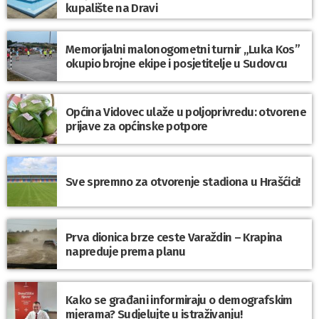
kupalište na Dravi
Memorijalni malonogometni turnir „Luka Kos”
okupio brojne ekipe i posjetitelje u Sudovcu
Općina Vidovec ulaže u poljoprivredu: otvorene
prijave za općinske potpore
Sve spremno za otvorenje stadiona u Hrašćici!
Prva dionica brze ceste Varaždin – Krapina
napreduje prema planu
Kako se građani informiraju o demografskim
mjerama? Sudjelujte u istraživanju!