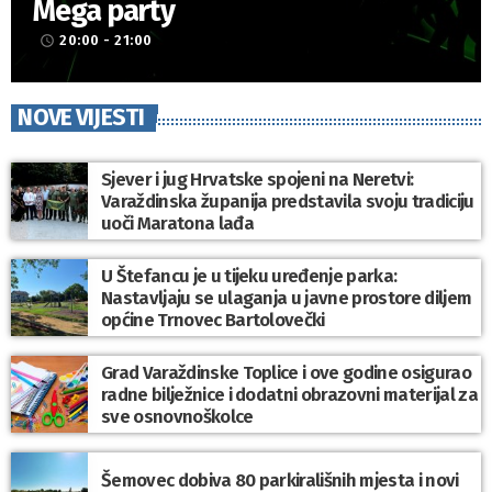
Mega party
20:00 - 21:00
access_time
NOVE VIJESTI
Sjever i jug Hrvatske spojeni na Neretvi:
Varaždinska županija predstavila svoju tradiciju
uoči Maratona lađa
U Štefancu je u tijeku uređenje parka:
Nastavljaju se ulaganja u javne prostore diljem
općine Trnovec Bartolovečki
Grad Varaždinske Toplice i ove godine osigurao
radne bilježnice i dodatni obrazovni materijal za
sve osnovnoškolce
Šemovec dobiva 80 parkirališnih mjesta i novi