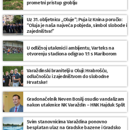
prometni pristup groblju
Uz 31. obljetnicu „Oluje“; Puja iz Knina poručio:
“Oluja je naša najveća pobjeda, simbol slobode i
zajedništva!”
U odličnoj utakmici i ambijentu, Varteks na
otvorenju stadiona odigrao 1:1 s Mariborom
Varaždinski branitelji u Oluji: Hrabrošću,
odlučnošću i zajedništvom do slobodne
Hrvatske!
Gradonačelnik Neven Bosilj osudio vandalizam
nakon utakmice NK Varaždin – HNK Hajduk Split
Svim stanovnicima Varaždina ponovno
besplatan ulaz na Gradske bazene i Gradsko