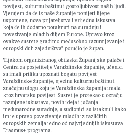
povijest, kulturnu baštinu i gostoljubivost naših ljudi.
Vjerujem da će iz naše županije ponijeti lijepe
uspomene, nova prijateljstva i vrijedna iskustva
koja će ih dodatno potaknuti na suradnju i
povezivanje mladih diljem Europe. Upravo kroz
ovakve susrete gradimo međusobno razumijevanje i
europski duh zajedništva” poručio je župan.
Tijekom organiziranog obilaska Županijske palače i
Centra za posjetitelje Varaždinske županije, učenici
su imali priliku upoznati bogatu povijest
Varaždinske županije, njezinu kulturnu baštinu i
značajnu ulogu koju je Varaždinska županija imala
kroz hrvatsku povijest. Susret je protekao u ozračju
razmjene iskustava, novih ideja i jačanja
međunarodne suradnje, a sudionici su istaknuli kako
im je upravo povezivanje mladih iz različitih
europskih zemalja jedno od najvrjednijih iskustava
Erasmus+ programa.