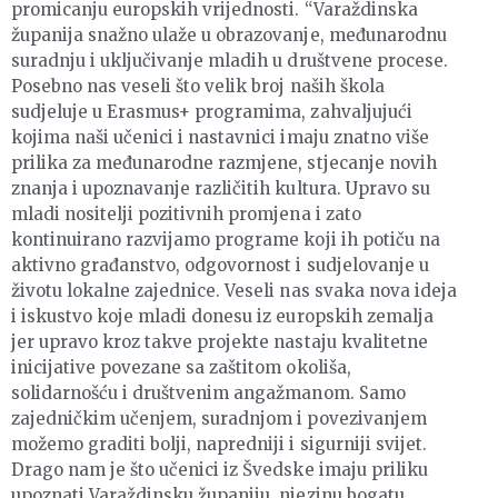
promicanju europskih vrijednosti. “Varaždinska
županija snažno ulaže u obrazovanje, međunarodnu
suradnju i uključivanje mladih u društvene procese.
Posebno nas veseli što velik broj naših škola
sudjeluje u Erasmus+ programima, zahvaljujući
kojima naši učenici i nastavnici imaju znatno više
prilika za međunarodne razmjene, stjecanje novih
znanja i upoznavanje različitih kultura. Upravo su
mladi nositelji pozitivnih promjena i zato
kontinuirano razvijamo programe koji ih potiču na
aktivno građanstvo, odgovornost i sudjelovanje u
životu lokalne zajednice. Veseli nas svaka nova ideja
i iskustvo koje mladi donesu iz europskih zemalja
jer upravo kroz takve projekte nastaju kvalitetne
inicijative povezane sa zaštitom okoliša,
solidarnošću i društvenim angažmanom. Samo
zajedničkim učenjem, suradnjom i povezivanjem
možemo graditi bolji, napredniji i sigurniji svijet.
Drago nam je što učenici iz Švedske imaju priliku
upoznati Varaždinsku županiju, njezinu bogatu