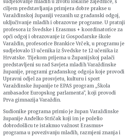
sudjelovanje mladih u životu lokalne zajednice, s
ciljem predstavljanja primjera dobre prakse u
Varaždinskoj županiji vezanih uz građanski odgoj,
uključivanje mladih i obrazovne programe. U pratnji
profesora iz Švedske i Erasmus + koordinatorice za
opći odgoj i obrazovanje iz Gospodarske škole
Varaždin, profesorice Brankice Vrček, u programu je
sudjelovalo 13 učenika iz Švedske te 12 učenika iz
Hrvatske. Tijekom prijema u Županijskoj palači
predstavljeni su rad Savjeta mladih Varaždinske
županije, programi građanskog odgoja koje provodi
Upravni odjel za prosvjetu, kulturu i sport
Varaždinske županije te EPAS program „Škola
ambasador Europskog parlamenta”, koji provodi
Prva gimnazija Varaždin.
Sudionike programa primio je župan Varaždinske
županije Anđelko Stričak koji im je poželio
dobrodošlicu te istaknuo važnost Erasmus+
programa u povezivanju mladih, razmjeni znanja i