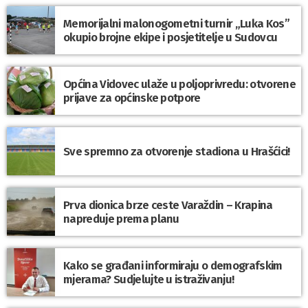
Memorijalni malonogometni turnir „Luka Kos”
okupio brojne ekipe i posjetitelje u Sudovcu
Općina Vidovec ulaže u poljoprivredu: otvorene
prijave za općinske potpore
Sve spremno za otvorenje stadiona u Hrašćici!
Prva dionica brze ceste Varaždin – Krapina
napreduje prema planu
Kako se građani informiraju o demografskim
mjerama? Sudjelujte u istraživanju!