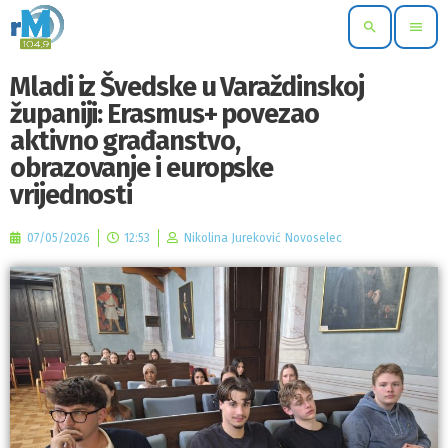
search
menu
Mladi iz Švedske u Varaždinskoj
županiji: Erasmus+ povezao
aktivno građanstvo,
obrazovanje i europske
vrijednosti
07/05/2026
12:53
Nikolina Jureković Novoselec