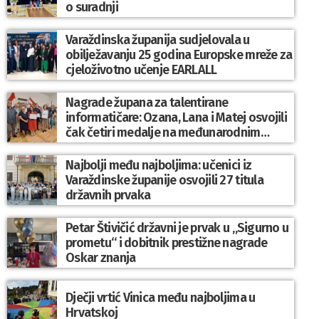
o suradnji
Varaždinska županija sudjelovala u
obilježavanju 25 godina Europske mreže za
cjeloživotno učenje EARLALL
Nagrade župana za talentirane
informatičare: Ozana, Lana i Matej osvojili
čak četiri medalje na međunarodnim
natjecanjima
Najbolji među najboljima: učenici iz
Varaždinske županije osvojili 27 titula
državnih prvaka
Petar Štivičić državni je prvak u „Sigurno u
prometu“ i dobitnik prestižne nagrade
Oskar znanja
Dječji vrtić Vinica među najboljima u
Hrvatskoj