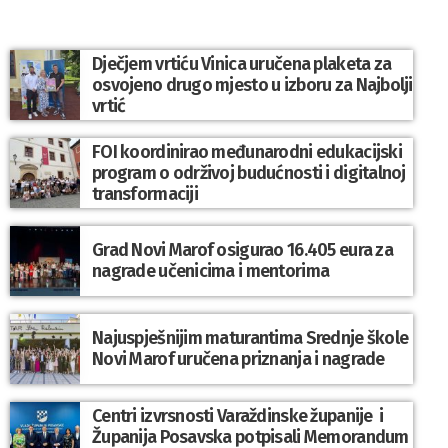
Dječjem vrtiću Vinica uručena plaketa za
osvojeno drugo mjesto u izboru za Najbolji
vrtić
FOI koordinirao međunarodni edukacijski
program o održivoj budućnosti i digitalnoj
transformaciji
Grad Novi Marof osigurao 16.405 eura za
nagrade učenicima i mentorima
Najuspješnijim maturantima Srednje škole
Novi Marof uručena priznanja i nagrade
Centri izvrsnosti Varaždinske županije i
Županija Posavska potpisali Memorandum