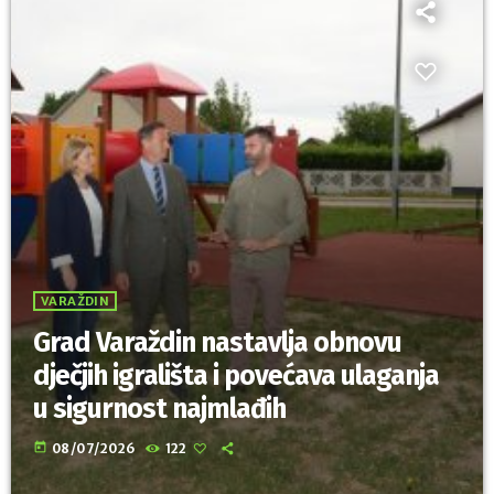
VARAŽDIN
Grad Varaždin nastavlja obnovu
dječjih igrališta i povećava ulaganja
u sigurnost najmlađih
today
08/07/2026
122