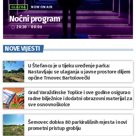
GLAZBA
NOW ON AIR
Noćni program
20:30 - 00:00
access_time
NOVE VIJESTI
U Štefancu je u tijeku uređenje parka:
Nastavljaju se ulaganja u javne prostore diljem
općine Trnovec Bartolovečki
Grad Varaždinske Toplice i ove godine osigurao
radne bilježnice i dodatni obrazovni materijal za
sve osnovnoškolce
Šemovec dobiva 80 parkirališnih mjesta i novi
prometni pristup groblju