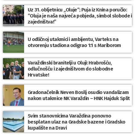
Uz 31. obljetnicu „Oluje“; Puja iz Knina poručio:
“Oluja je naša najveća pobjeda, simbol slobode i
zajedništva!”
U odličnoj utakmici i ambijentu, Varteks na
otvorenju stadiona odigrao 1:1 s Mariborom
Varaždinski branitelji u Oluji: Hrabrošću,
odlučnošću i zajedništvom do slobodne
Hrvatske!
Gradonačelnik Neven Bosilj osudio vandalizam
nakon utakmice NK Varaždin – HNK Hajduk Split
Svim stanovnicima Varaždina ponovno
besplatan ulaz na Gradske bazene i Gradsko
kupalište na Dravi