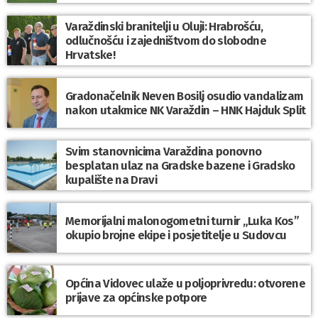
Varaždinski branitelji u Oluji: Hrabrošću,
odlučnošću i zajedništvom do slobodne
Hrvatske!
Gradonačelnik Neven Bosilj osudio vandalizam
nakon utakmice NK Varaždin – HNK Hajduk Split
Svim stanovnicima Varaždina ponovno
besplatan ulaz na Gradske bazene i Gradsko
kupalište na Dravi
Memorijalni malonogometni turnir „Luka Kos”
okupio brojne ekipe i posjetitelje u Sudovcu
Općina Vidovec ulaže u poljoprivredu: otvorene
prijave za općinske potpore