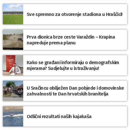
Sve spremno za otvorenje stadiona u Hrašćici!
Prva dionica brze ceste Varaždin – Krapina
napreduje prema planu
Kako se građani informiraju o demografskim
mjerama? Sudjelujte u istraživanju!
U Sračincu obilježen Dan pobjede i domovinske
zahvalnosti te Dan hrvatskih branitelja
Odlični rezultati naših kajakaša