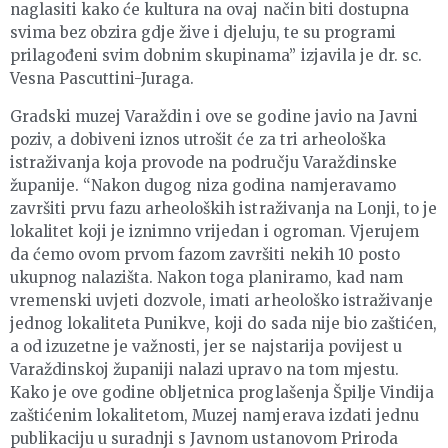
naglasiti kako će kultura na ovaj način biti dostupna
svima bez obzira gdje žive i djeluju, te su programi
prilagođeni svim dobnim skupinama” izjavila je dr. sc.
Vesna Pascuttini-Juraga.
Gradski muzej Varaždin i ove se godine javio na Javni
poziv, a dobiveni iznos utrošit će za tri arheološka
istraživanja koja provode na području Varaždinske
županije. “Nakon dugog niza godina namjeravamo
završiti prvu fazu arheoloških istraživanja na Lonji, to je
lokalitet koji je iznimno vrijedan i ogroman. Vjerujem
da ćemo ovom prvom fazom završiti nekih 10 posto
ukupnog nalazišta. Nakon toga planiramo, kad nam
vremenski uvjeti dozvole, imati arheološko istraživanje
jednog lokaliteta Punikve, koji do sada nije bio zaštićen,
a od izuzetne je važnosti, jer se najstarija povijest u
Varaždinskoj županiji nalazi upravo na tom mjestu.
Kako je ove godine obljetnica proglašenja Špilje Vindija
zaštićenim lokalitetom, Muzej namjerava izdati jednu
publikaciju u suradnji s Javnom ustanovom Priroda