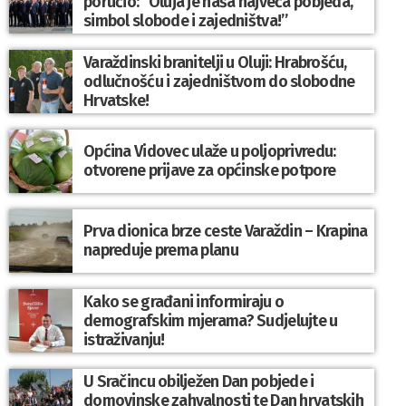
poručio: “Oluja je naša najveća pobjeda,
simbol slobode i zajedništva!”
Varaždinski branitelji u Oluji: Hrabrošću,
odlučnošću i zajedništvom do slobodne
Hrvatske!
Općina Vidovec ulaže u poljoprivredu:
otvorene prijave za općinske potpore
Prva dionica brze ceste Varaždin – Krapina
napreduje prema planu
Kako se građani informiraju o
demografskim mjerama? Sudjelujte u
istraživanju!
U Sračincu obilježen Dan pobjede i
domovinske zahvalnosti te Dan hrvatskih