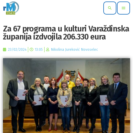
search
menu
Za 67 programa u kulturi Varaždinska
županija izdvojila 206.330 eura
23/02/2024
13:05
Nikolina Jureković Novoselec