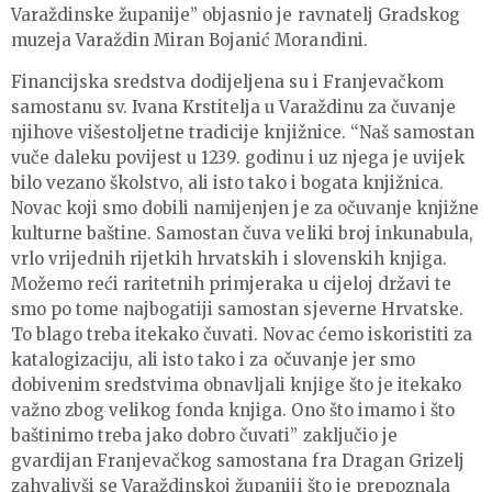
Varaždinske županije” objasnio je ravnatelj Gradskog
muzeja Varaždin Miran Bojanić Morandini.
Financijska sredstva dodijeljena su i Franjevačkom
samostanu sv. Ivana Krstitelja u Varaždinu za čuvanje
njihove višestoljetne tradicije knjižnice. “Naš samostan
vuče daleku povijest u 1239. godinu i uz njega je uvijek
bilo vezano školstvo, ali isto tako i bogata knjižnica.
Novac koji smo dobili namijenjen je za očuvanje knjižne
kulturne baštine. Samostan čuva veliki broj inkunabula,
vrlo vrijednih rijetkih hrvatskih i slovenskih knjiga.
Možemo reći raritetnih primjeraka u cijeloj državi te
smo po tome najbogatiji samostan sjeverne Hrvatske.
To blago treba itekako čuvati. Novac ćemo iskoristiti za
katalogizaciju, ali isto tako i za očuvanje jer smo
dobivenim sredstvima obnavljali knjige što je itekako
važno zbog velikog fonda knjiga. Ono što imamo i što
baštinimo treba jako dobro čuvati” zaključio je
gvardijan Franjevačkog samostana fra Dragan Grizelj
zahvalivši se Varaždinskoj županiji što je prepoznala