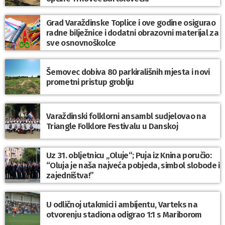
Grad Varaždinske Toplice i ove godine osigurao
radne bilježnice i dodatni obrazovni materijal za
sve osnovnoškolce
Šemovec dobiva 80 parkirališnih mjesta i novi
prometni pristup groblju
Varaždinski folklorni ansambl sudjelovao na
Triangle Folklore Festivalu u Danskoj
Uz 31. obljetnicu „Oluje“; Puja iz Knina poručio:
“Oluja je naša najveća pobjeda, simbol slobode i
zajedništva!”
U odličnoj utakmici i ambijentu, Varteks na
otvorenju stadiona odigrao 1:1 s Mariborom