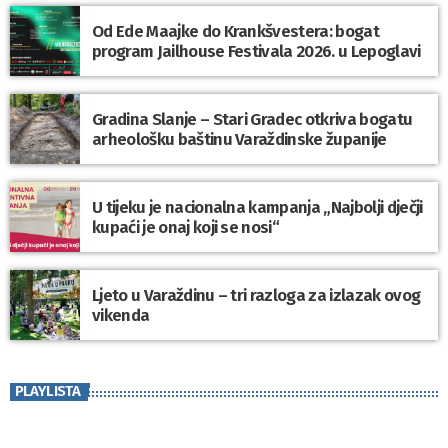
Od Ede Maajke do Krankšvestera: bogat
program Jailhouse Festivala 2026. u Lepoglavi
Gradina Slanje – Stari Gradec otkriva bogatu
arheološku baštinu Varaždinske županije
U tijeku je nacionalna kampanja „Najbolji dječji
kupaći je onaj koji se nosi“
Ljeto u Varaždinu – tri razloga za izlazak ovog
vikenda
PLAYLISTA