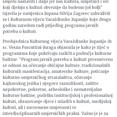
smjeru nastaviti i dalje jer nas kultura, umjetnici i svi
koji djeluju u kulturi obvezuje da budemo još bolji”
izjavila je zamjenica župana Silvija Zagorec zahvalivši
se i Kulturnom vijeću Varaždinske županije koje drugu
godinu zaredom radi prijedlog programa javnih
potreba u kulturi.
Predsjednica Kulturnog vijeća Varaždinske županije dr.
sc. Vesna Pascuttini-Juraga objasnila je kako je riječ o
programima koje pokrivaju različita područja kulturne
baštine. “Program javnih potreba u kulturi prvenstveno
se odnosi na očuvanje običajne kulture, tradicionalnih
kulturnih manifestacija, amaterske kulture, poticanje
kulturno-umjetničkog stvaralaštva, očuvanje
kajkavskog jezika i njegove raznolikosti, zaštite
nepokretne, pokretne, arheološke i nematerijalne
kulturne baštine, podršku institucijskoj i profesionalnoj
kulturi, obrazovanje djece i mladih u kulturi, medijskoj
kulturi, ali i suvremene umjetnosti te
interdisciplinarnih umjetničkih praksi. Važno je je za