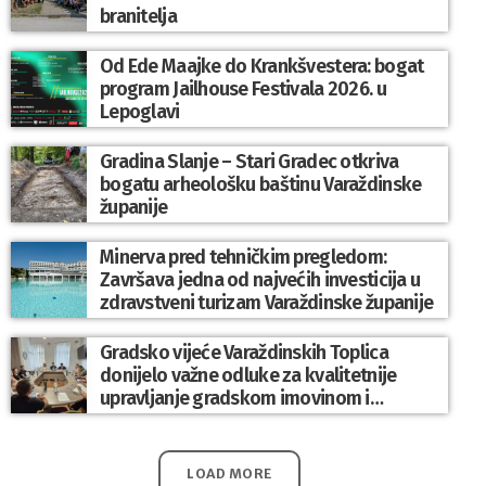
branitelja
Od Ede Maajke do Krankšvestera: bogat
program Jailhouse Festivala 2026. u
Lepoglavi
Gradina Slanje – Stari Gradec otkriva
bogatu arheološku baštinu Varaždinske
županije
Minerva pred tehničkim pregledom:
Završava jedna od najvećih investicija u
zdravstveni turizam Varaždinske županije
Gradsko vijeće Varaždinskih Toplica
donijelo važne odluke za kvalitetnije
upravljanje gradskom imovinom i
komunalnim sustavom
LOAD MORE