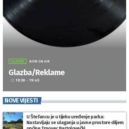
GLAZBA
NOW ON AIR
Glazba/Reklame
19:30 - 19:45
access_time
NOVE VIJESTI
U Štefancu je u tijeku uređenje parka:
Nastavljaju se ulaganja u javne prostore diljem
općine Trnovec Bartolovečki