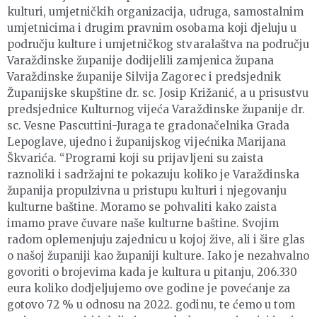
kulturi, umjetničkih organizacija, udruga, samostalnim
umjetnicima i drugim pravnim osobama koji djeluju u
području kulture i umjetničkog stvaralaštva na području
Varaždinske županije dodijelili zamjenica župana
Varaždinske županije Silvija Zagorec i predsjednik
Županijske skupštine dr. sc. Josip Križanić, a u prisustvu
predsjednice Kulturnog vijeća Varaždinske županije dr.
sc. Vesne Pascuttini-Juraga te gradonačelnika Grada
Lepoglave, ujedno i županijskog vijećnika Marijana
Škvarića. “Programi koji su prijavljeni su zaista
raznoliki i sadržajni te pokazuju koliko je Varaždinska
županija propulzivna u pristupu kulturi i njegovanju
kulturne baštine. Moramo se pohvaliti kako zaista
imamo prave čuvare naše kulturne baštine. Svojim
radom oplemenjuju zajednicu u kojoj žive, ali i šire glas
o našoj županiji kao županiji kulture. Iako je nezahvalno
govoriti o brojevima kada je kultura u pitanju, 206.330
eura koliko dodjeljujemo ove godine je povećanje za
gotovo 72 % u odnosu na 2022. godinu, te ćemo u tom