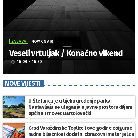
ZABAVA
NOW ON AIR
Veseli vrtuljak / Konačno vikend
16:00 - 16:30
access_time
NOVE VIJESTI
U Štefancu je u tijeku uređenje parka:
Nastavljaju se ulaganja u javne prostore diljem
općine Trnovec Bartolovečki
Grad Varaždinske Toplice i ove godine osigurao
radne bilježnice i dodatni obrazovni materijal za