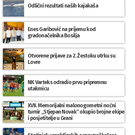
Odlični rezultati naših kajakaša
Enes Garibović na prijemu kod
gradonačelnika Bosilja
Otvorene prijave za 2. Žestoku utrku sv.
Lovre
NK Varteks odradio prvu pripremnu
utakmicu
XVII. Memorijalni malonogometni noćni
turnir „Stjepan Novak“ okupio brojne ekipe
i posjetitelje u Grani