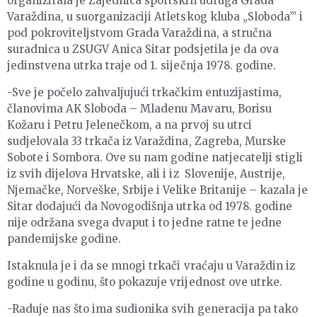
organizirala je Zajednica sportskih udruga Grada
Varaždina, u suorganizaciji Atletskog kluba „Sloboda’” i
pod pokroviteljstvom Grada Varaždina, a stručna
suradnica u ZSUGV Anica Sitar podsjetila je da ova
jedinstvena utrka traje od 1. siječnja 1978. godine.
-Sve je počelo zahvaljujući trkačkim entuzijastima,
članovima AK Sloboda – Mladenu Mavaru, Borisu
Kožaru i Petru Jelenečkom, a na prvoj su utrci
sudjelovala 33 trkača iz Varaždina, Zagreba, Murske
Sobote i Sombora. Ove su nam godine natjecatelji stigli
iz svih dijelova Hrvatske, ali i iz Slovenije, Austrije,
Njemačke, Norveške, Srbije i Velike Britanije – kazala je
Sitar dodajući da Novogodišnja utrka od 1978. godine
nije održana svega dvaput i to jedne ratne te jedne
pandemijske godine.
Istaknula je i da se mnogi trkači vraćaju u Varaždin iz
godine u godinu, što pokazuje vrijednost ove utrke.
-Raduje nas što ima sudionika svih generacija pa tako