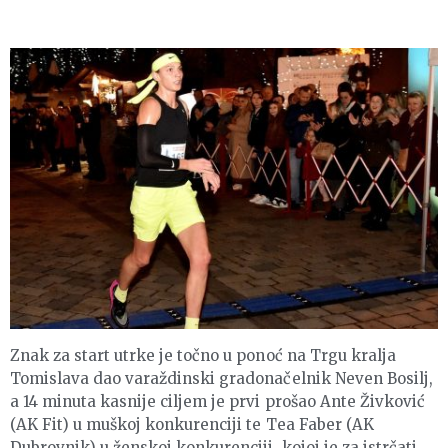
Znak za start utrke je točno u ponoć na Trgu kralja
Tomislava dao varaždinski gradonačelnik Neven Bosilj,
a 14 minuta kasnije ciljem je prvi prošao Ante Živković
(AK Fit) u muškoj konkurenciji te Tea Faber (AK
Dubrovnik) u ženskoj konkurenciji, kojoj je za istrčati