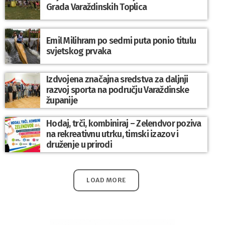
Grada Varaždinskih Toplica
Emil Milihram po sedmi puta ponio titulu
svjetskog prvaka
Izdvojena značajna sredstva za daljnji
razvoj sporta na području Varaždinske
županije
Hodaj, trči, kombiniraj – Zelendvor poziva
na rekreativnu utrku, timski izazov i
druženje u prirodi
LOAD MORE