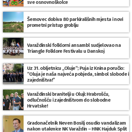
sve osnovnoškolce
Šemovec dobiva 80 parkirališnih mjesta i novi
prometni pristup groblju
Varaždinski folklorni ansambl sudjelovao na
Triangle Folklore Festivalu u Danskoj
Uz 31. obljetnicu „Oluje“; Puja iz Knina poručio:
“Oluja je naša najveća pobjeda, simbol slobode i
zajedništva!”
Varaždinski branitelji u Oluji: Hrabrošću,
odlučnošću i zajedništvom do slobodne
Hrvatske!
Gradonačelnik Neven Bosilj osudio vandalizam
nakon utakmice NK Varaždin – HNK Hajduk Split