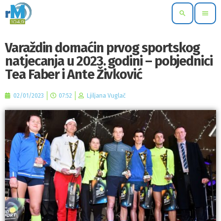
search
menu
Varaždin domaćin prvog sportskog
natjecanja u 2023. godini – pobjednici
Tea Faber i Ante Živković
02/01/2023
07:52
Ljiljana Vuglač