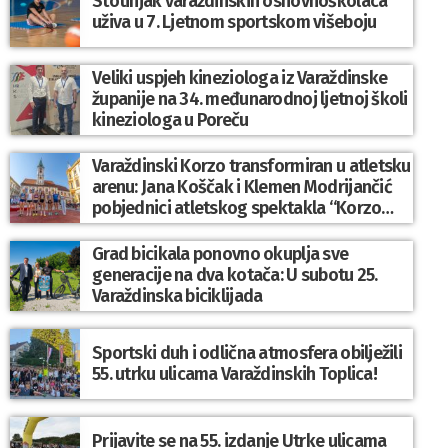
Stotinjak varaždinskih osnovnoškolaca
uživa u 7. Ljetnom sportskom višeboju
Veliki uspjeh kineziologa iz Varaždinske
županije na 34. međunarodnoj ljetnoj školi
kineziologa u Poreču
Varaždinski Korzo transformiran u atletsku
arenu: Jana Koščak i Klemen Modrijančić
pobjednici atletskog spektakla “Korzo
Jump 2026”
Grad bicikala ponovno okuplja sve
generacije na dva kotača: U subotu 25.
Varaždinska biciklijada
Sportski duh i odlična atmosfera obilježili
55. utrku ulicama Varaždinskih Toplica!
Prijavite se na 55. izdanje Utrke ulicama