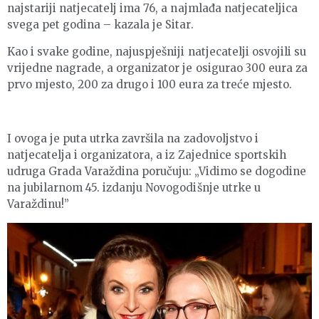
najstariji natjecatelj ima 76, a najmlađa natjecateljica
svega pet godina – kazala je Sitar.
Kao i svake godine, najuspješniji natjecatelji osvojili su
vrijedne nagrade, a organizator je osigurao 300 eura za
prvo mjesto, 200 za drugo i 100 eura za treće mjesto.
I ovoga je puta utrka završila na zadovoljstvo i
natjecatelja i organizatora, a iz Zajednice sportskih
udruga Grada Varaždina poručuju: „Vidimo se dogodine
na jubilarnom 45. izdanju Novogodišnje utrke u
Varaždinu!”