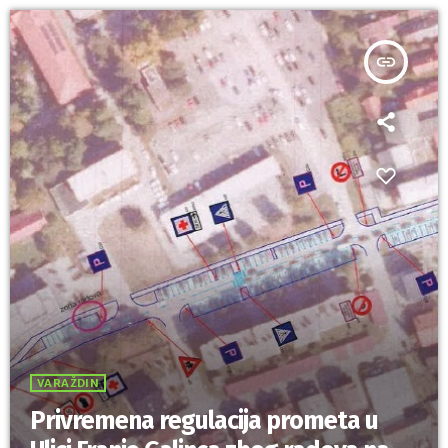
insert_link
VARAŽDIN
Privremena regulacija prometa u