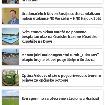
Hrvatske!
Gradonačelnik Neven Bosilj osudio vandalizam
nakon utakmice NK Varaždin – HNK Hajduk Split
Svim stanovnicima Varaždina ponovno
besplatan ulaz na Gradske bazene i Gradsko
kupalište na Dravi
Memorijalni malonogometni turnir „Luka Kos”
okupio brojne ekipe i posjetitelje u Sudovcu
Općina Vidovec ulaže u poljoprivredu: otvorene
prijave za općinske potpore
Sve spremno za otvorenje stadiona u Hrašćici!