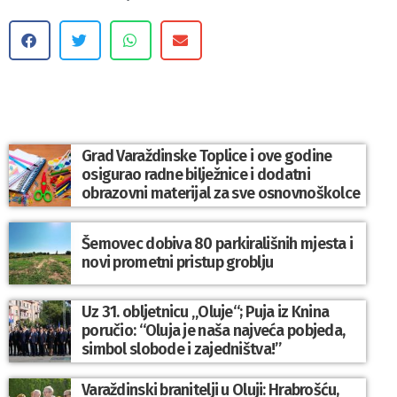
Grad Varaždinske Toplice i ove godine
osigurao radne bilježnice i dodatni
obrazovni materijal za sve osnovnoškolce
Šemovec dobiva 80 parkirališnih mjesta i
novi prometni pristup groblju
Uz 31. obljetnicu „Oluje“; Puja iz Knina
poručio: “Oluja je naša najveća pobjeda,
simbol slobode i zajedništva!”
Varaždinski branitelji u Oluji: Hrabrošću,