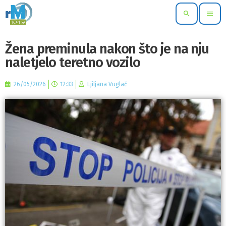
search
menu
Žena preminula nakon što je na nju
naletjelo teretno vozilo
26/05/2026
12:33
Ljiljana Vuglač