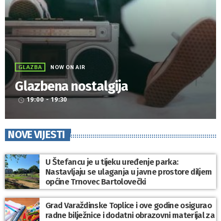
GLAZBA
NOW ON AIR
Glazbena nostalgija
19:00 - 19:30
access_time
NOVE VIJESTI
U Štefancu je u tijeku uređenje parka:
Nastavljaju se ulaganja u javne prostore diljem
općine Trnovec Bartolovečki
Grad Varaždinske Toplice i ove godine osigurao
radne bilježnice i dodatni obrazovni materijal za