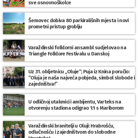
sve osnovnoškolce
Šemovec dobiva 80 parkirališnih mjesta i novi
prometni pristup groblju
Varaždinski folklorni ansambl sudjelovao na
Triangle Folklore Festivalu u Danskoj
Uz 31. obljetnicu „Oluje“; Puja iz Knina poručio:
“Oluja je naša najveća pobjeda, simbol slobode i
zajedništva!”
U odličnoj utakmici i ambijentu, Varteks na
otvorenju stadiona odigrao 1:1 s Mariborom
Varaždinski branitelji u Oluji: Hrabrošću,
odlučnošću i zajedništvom do slobodne