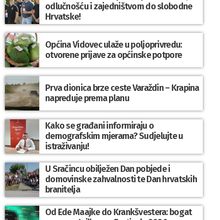
odlučnošću i zajedništvom do slobodne
Hrvatske!
Općina Vidovec ulaže u poljoprivredu:
otvorene prijave za općinske potpore
Prva dionica brze ceste Varaždin – Krapina
napreduje prema planu
Kako se građani informiraju o
demografskim mjerama? Sudjelujte u
istraživanju!
U Sračincu obilježen Dan pobjede i
domovinske zahvalnosti te Dan hrvatskih
branitelja
Od Ede Maajke do Krankšvestera: bogat