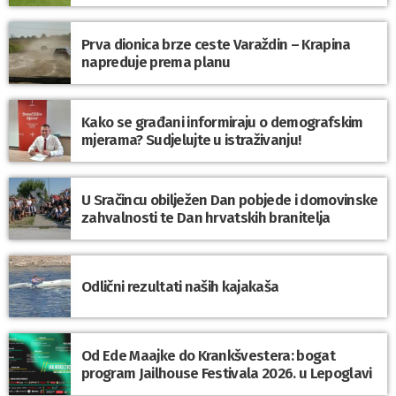
Prva dionica brze ceste Varaždin – Krapina
napreduje prema planu
Kako se građani informiraju o demografskim
mjerama? Sudjelujte u istraživanju!
U Sračincu obilježen Dan pobjede i domovinske
zahvalnosti te Dan hrvatskih branitelja
Odlični rezultati naših kajakaša
Od Ede Maajke do Krankšvestera: bogat
program Jailhouse Festivala 2026. u Lepoglavi