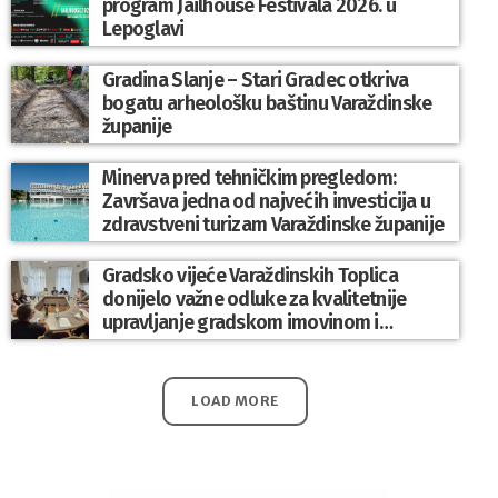
program Jailhouse Festivala 2026. u
Lepoglavi
Gradina Slanje – Stari Gradec otkriva
bogatu arheološku baštinu Varaždinske
županije
Minerva pred tehničkim pregledom:
Završava jedna od najvećih investicija u
zdravstveni turizam Varaždinske županije
Gradsko vijeće Varaždinskih Toplica
donijelo važne odluke za kvalitetnije
upravljanje gradskom imovinom i
komunalnim sustavom
LOAD MORE