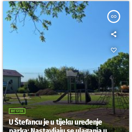
insert_link
REGIJA
U Štefancu je u tijeku uređenje
parka: Nastavljaju se ulaganja u