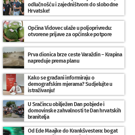
odlučnošću i zajedništvom do slobodne
Hrvatske!
Općina Vidovec ulaže u poljoprivredu:
otvorene prijave za općinske potpore
Prva dionica brze ceste Varaždin – Krapina
napreduje prema planu
Kako se građani informiraju o
demografskim mjerama? Sudjelujte u
istraživanju!
U Sračincu obilježen Dan pobjede i
domovinske zahvalnosti te Dan hrvatskih
branitelja
Od Ede Maajke do Krankšvestera: bogat