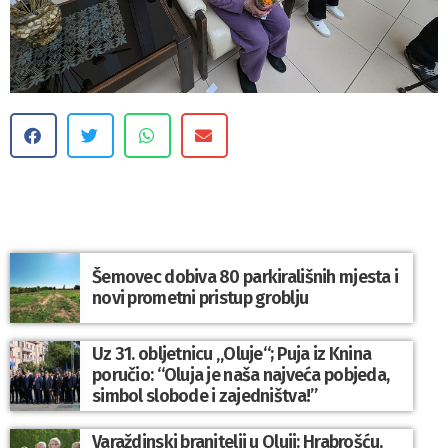
Šemovec dobiva 80 parkirališnih mjesta i
novi prometni pristup groblju
Uz 31. obljetnicu „Oluje“; Puja iz Knina
poručio: “Oluja je naša najveća pobjeda,
simbol slobode i zajedništva!”
Varaždinski branitelji u Oluji: Hrabrošću,