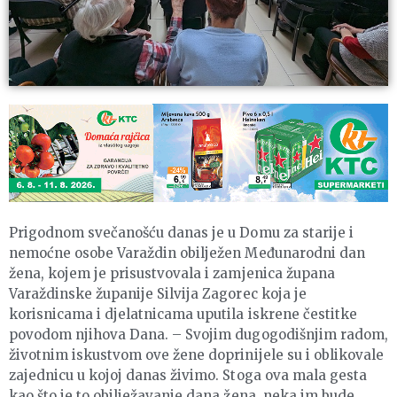
Prigodnom svečanošću danas je u Domu za starije i
nemoćne osobe Varaždin obilježen Međunarodni dan
žena, kojem je prisustvovala i zamjenica župana
Varaždinske županije Silvija Zagorec koja je
korisnicama i djelatnicama uputila iskrene čestitke
povodom njihova Dana. – Svojim dugogodišnjim radom,
životnim iskustvom ove žene doprinijele su i oblikovale
zajednicu u kojoj danas živimo. Stoga ova mala gesta
kao što je to obilježavanje dana žena, neka im bude