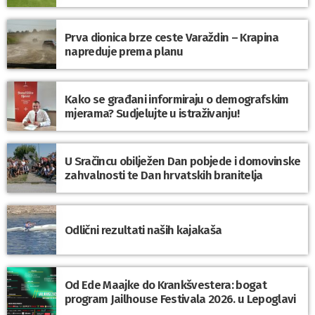
Prva dionica brze ceste Varaždin – Krapina
napreduje prema planu
Kako se građani informiraju o demografskim
mjerama? Sudjelujte u istraživanju!
U Sračincu obilježen Dan pobjede i domovinske
zahvalnosti te Dan hrvatskih branitelja
Odlični rezultati naših kajakaša
Od Ede Maajke do Krankšvestera: bogat
program Jailhouse Festivala 2026. u Lepoglavi