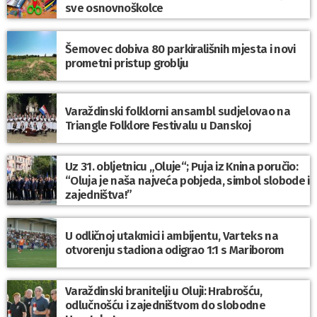
sve osnovnoškolce
Šemovec dobiva 80 parkirališnih mjesta i novi
prometni pristup groblju
Varaždinski folklorni ansambl sudjelovao na
Triangle Folklore Festivalu u Danskoj
Uz 31. obljetnicu „Oluje“; Puja iz Knina poručio:
“Oluja je naša najveća pobjeda, simbol slobode i
zajedništva!”
U odličnoj utakmici i ambijentu, Varteks na
otvorenju stadiona odigrao 1:1 s Mariborom
Varaždinski branitelji u Oluji: Hrabrošću,
odlučnošću i zajedništvom do slobodne