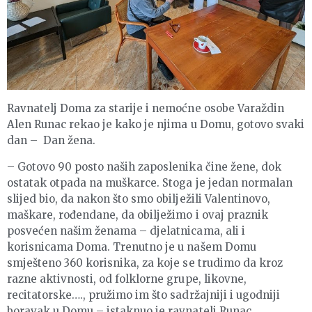
Ravnatelj Doma za starije i nemoćne osobe Varaždin
Alen Runac rekao je kako je njima u Domu, gotovo svaki
dan – Dan žena.
– Gotovo 90 posto naših zaposlenika čine žene, dok
ostatak otpada na muškarce. Stoga je jedan normalan
slijed bio, da nakon što smo obilježili Valentinovo,
maškare, rođendane, da obilježimo i ovaj praznik
posvećen našim ženama – djelatnicama, ali i
korisnicama Doma. Trenutno je u našem Domu
smješteno 360 korisnika, za koje se trudimo da kroz
razne aktivnosti, od folklorne grupe, likovne,
recitatorske…., pružimo im što sadržajniji i ugodniji
boravak u Domu – istaknuo je ravnatelj Runac