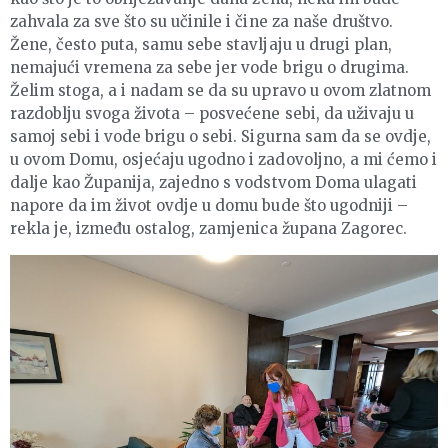
zahvala za sve što su učinile i čine za naše društvo.
Žene, često puta, samu sebe stavljaju u drugi plan,
nemajući vremena za sebe jer vode brigu o drugima.
Želim stoga, a i nadam se da su upravo u ovom zlatnom
razdoblju svoga života – posvećene sebi, da uživaju u
samoj sebi i vode brigu o sebi. Sigurna sam da se ovdje,
u ovom Domu, osjećaju ugodno i zadovoljno, a mi ćemo i
dalje kao Županija, zajedno s vodstvom Doma ulagati
napore da im život ovdje u domu bude što ugodniji –
rekla je, između ostalog, zamjenica župana Zagorec.