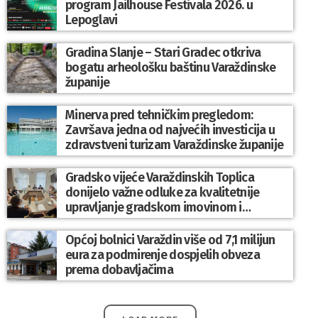
program Jailhouse Festivala 2026. u
Lepoglavi
Gradina Slanje – Stari Gradec otkriva
bogatu arheološku baštinu Varaždinske
županije
Minerva pred tehničkim pregledom:
Završava jedna od najvećih investicija u
zdravstveni turizam Varaždinske županije
Gradsko vijeće Varaždinskih Toplica
donijelo važne odluke za kvalitetnije
upravljanje gradskom imovinom i
komunalnim sustavom
Općoj bolnici Varaždin više od 7,1 milijun
eura za podmirenje dospjelih obveza
prema dobavljačima