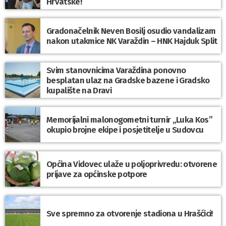
Hrvatske!
Gradonačelnik Neven Bosilj osudio vandalizam
nakon utakmice NK Varaždin – HNK Hajduk Split
Svim stanovnicima Varaždina ponovno
besplatan ulaz na Gradske bazene i Gradsko
kupalište na Dravi
Memorijalni malonogometni turnir „Luka Kos”
okupio brojne ekipe i posjetitelje u Sudovcu
Općina Vidovec ulaže u poljoprivredu: otvorene
prijave za općinske potpore
Sve spremno za otvorenje stadiona u Hrašćici!