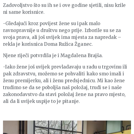
Zadovoljstvo što su ih se i ove godine sjetili, nisu krile
ni same korisnice.
-Gledajući kroz povijest žene su ipak malo
ravnopravnije u društvu nego prije. Izborile su se za
svoja prava, ali još uvijek ima mjesta za napredak –
rekla je korisnica Doma Ružica Žganec.
Njene riječi potvrdila je i Magdalena Brajša.
-Iako žene još uvijek prevladavaju u radu u trgovinu ili
pak zdravstvu, možemo se pohvaliti kako smo imali i
ženu premijerku, ali i ženu predsjednicu. Mi kao žene
trudimo se da se poboljša naš položaj, trudi se i naše
zakonodavstvo da stavi položaj žene na pravo mjesto,
ali da li uvijek uspije to je pitanje.