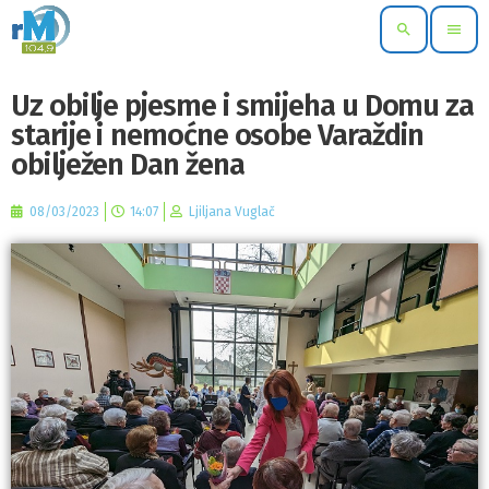
search
menu
Uz obilje pjesme i smijeha u Domu za
starije i nemoćne osobe Varaždin
obilježen Dan žena
08/03/2023
14:07
Ljiljana Vuglač