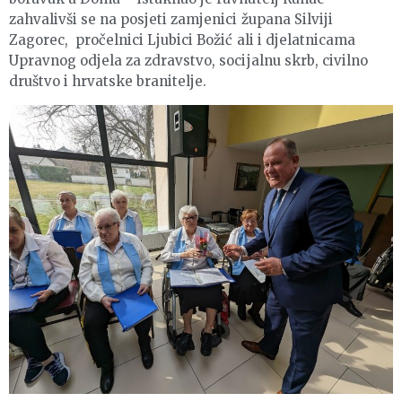
zahvalivši se na posjeti zamjenici župana Silviji
Zagorec, pročelnici Ljubici Božić ali i djelatnicama
Upravnog odjela za zdravstvo, socijalnu skrb, civilno
društvo i hrvatske branitelje.