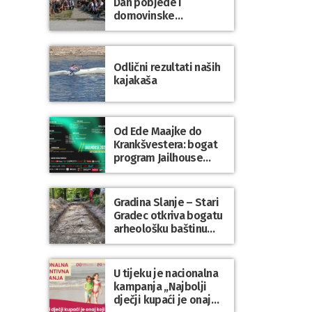
Dan pobjede i
domovinske
zahvalnosti te Dan
hrvatskih branitelja
Odlični rezultati naših
kajakaša
Od Ede Maajke do
Krankšvestera: bogat
program Jailhouse
Festivala 2026. u
Lepoglavi
Gradina Slanje – Stari
Gradec otkriva bogatu
arheološku baštinu
Varaždinske županije
U tijeku je nacionalna
kampanja „Najbolji
dječji kupaći je onaj