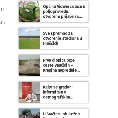
Općina Vidovec ulaže u
 U
poljoprivredu:
otvorene prijave za
općinske potpore
stu
n
Sve spremno za
otvorenje stadiona u
Hrašćici!
Prva dionica brze
ceste Varaždin –
Krapina napreduje
prema planu
Kako se građani
informiraju o
demografskim
mjerama? Sudjelujte u
istraživanju!
U Sračincu obilježen