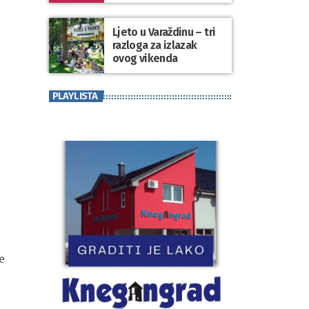
koji se nosi“
Ljeto u Varaždinu – tri
razloga za izlazak
ovog vikenda
PLAYLISTA
e