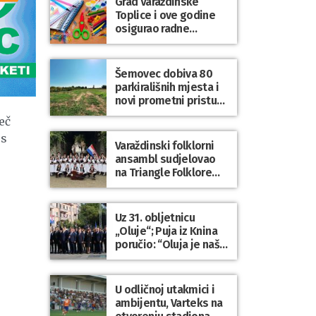
Grad Varaždinske
Bartolovečki
Toplice i ove godine
osigurao radne
bilježnice i dodatni
obrazovni materijal za
sve osnovnoškolce
Šemovec dobiva 80
parkirališnih mjesta i
novi prometni pristup
groblju
eč
 s
Varaždinski folklorni
ansambl sudjelovao
na Triangle Folklore
Festivalu u Danskoj
Uz 31. obljetnicu
„Oluje“; Puja iz Knina
poručio: “Oluja je naša
najveća pobjeda,
simbol slobode i
zajedništva!”
U odličnoj utakmici i
ambijentu, Varteks na