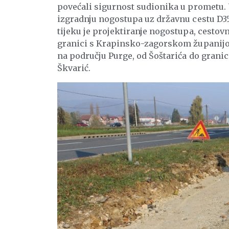
povećali sigurnost sudionika u prometu. 
izgradnju nogostupa uz državnu cestu D35
tijeku je projektiranje nogostupa, cestov
granici s Krapinsko-zagorskom županijom
na području Purge, od Šoštarića do grani
Škvarić.