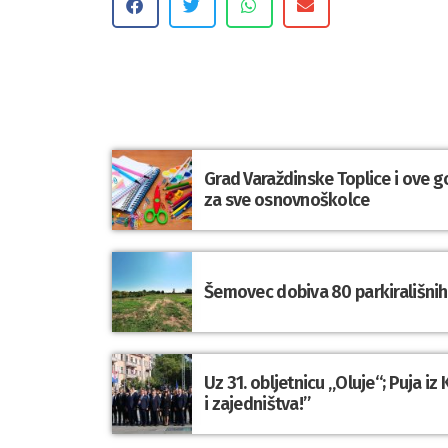
Grad Varaždinske Toplice i ove g
za sve osnovnoškolce
Šemovec dobiva 80 parkirališnih 
Uz 31. obljetnicu „Oluje“; Puja i
i zajedništva!”