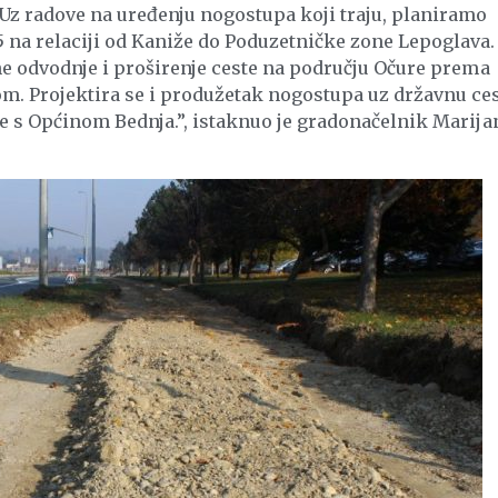
Uz radove na uređenju nogostupa koji traju, planiramo
 na relaciji od Kaniže do Poduzetničke zone Lepoglava.
ne odvodnje i proširenje ceste na području Očure prema
. Projektira se i produžetak nogostupa uz državnu ce
ce s Općinom Bednja.”, istaknuo je gradonačelnik Marija