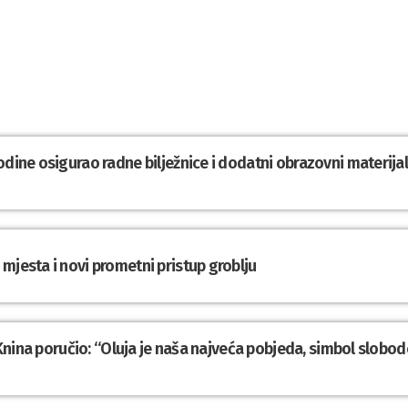
odine osigurao radne bilježnice i dodatni obrazovni materija
mjesta i novi prometni pristup groblju
z Knina poručio: “Oluja je naša najveća pobjeda, simbol slobod