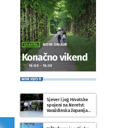
NOW ON AIR
ZABAVA
Konačno vikend
16:00 - 16:30
access_time
NOVE VIJESTI
Sjever i jug Hrvatske
spojeni na Neretvi:
Varaždinska županija
predstavila svoju
tradiciju uoči Maratona
lađa