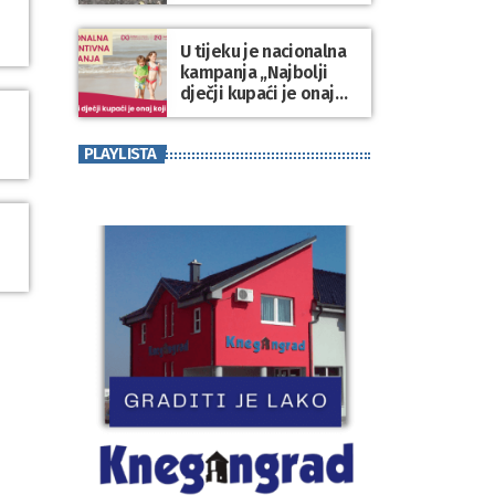
Varaždinske županije
U tijeku je nacionalna
kampanja „Najbolji
dječji kupaći je onaj
koji se nosi“
PLAYLISTA