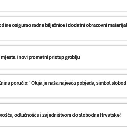
odine osigurao radne bilježnice i dodatni obrazovni materija
mjesta i novi prometni pristup groblju
z Knina poručio: “Oluja je naša najveća pobjeda, simbol slobod
Hrabrošću, odlučnošću i zajedništvom do slobodne Hrvatske!