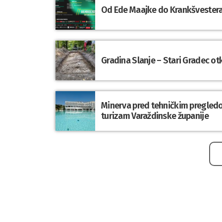
Od Ede Maajke do Krankšvestera:
Gradina Slanje – Stari Gradec o
Minerva pred tehničkim pregledom
turizam Varaždinske županije