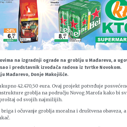
ovima na izgradnji ograde na groblju u Mađarevu, a ugo
isao i predstavnik izvođača radova iz tvrtke Novokom.
lju Mađarevo, Donje Makojišće.
 ukupno 42.470,50 eura. Ovaj projekt potvrđuje posvećen
strukture groblja na području Novog Marofa kako bi sv
roštaj od svojih najmilijih.
briga i očuvanje groblja moralna i društvena obaveza, a
nkač.