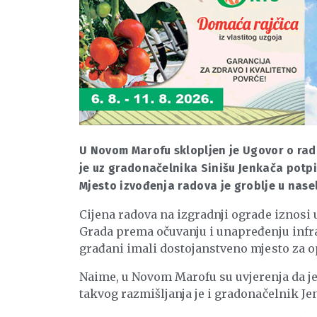
U Novom Marofu sklopljen je Ugovor o rad
je uz gradonačelnika Sinišu Jenkača potp
Mjesto izvođenja radova je groblje u nase
Cijena radova na izgradnji ograde iznosi
Grada prema očuvanju i unapređenju infra
građani imali dostojanstveno mjesto za op
Naime, u Novom Marofu su uvjerenja da je 
takvog razmišljanja je i gradonačelnik Je