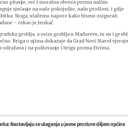
urno pitanje, već i moralna obveza prema našim
eguje sjećanje na naše pokojnike, našu prošlost, i gdje
bitka. Stoga, ulažemo napore kako bismo osigurali
ađane – rekao je Jenkač.
radska groblja, a osim groblja u Mađarevu, tu su i grobl
sečno. Briga o njima dokazuje da Grad Novi Marof vjeruj
 odražava i na poštovanje i brigu prema živima.
arka: Nastavljaju se ulaganja u javne prostore diljem općine