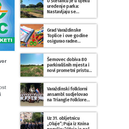
U Štefancu je u tijeku
uređenje parka:
Nastavljaju se
ulaganja u javne
prostore diljem
općine Trnovec
Grad Varaždinske
Bartolovečki
Toplice i ove godine
osigurao radne
bilježnice i dodatni
obrazovni materijal za
sve osnovnoškolce
Šemovec dobiva 80
vor
parkirališnih mjesta i
novi prometni pristup
groblju
ost
Varaždinski folklorni
i
ansambl sudjelovao
na Triangle Folklore
Festivalu u Danskoj
Uz 31. obljetnicu
„Oluje“; Puja iz Knina