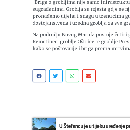
-Briga o grobljima nije samo infrastrukt
sugrađanima. Groblja su mjesta gdje se nj
pronađemo utjehu i snagu u trenucima gu
dostojanstvena i uredna groblja za sve gr
Na području Novog Marofa postoje četiri g
Remetinec, groblje Oštrice te groblje Pre
kako se poštovanje i briga prema mrtvima
U Štefancu je u tijeku uređenje p