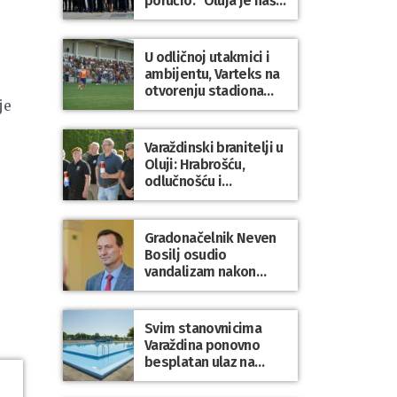
poručio: “Oluja je naša
najveća pobjeda,
simbol slobode i
zajedništva!”
U odličnoj utakmici i
ambijentu, Varteks na
otvorenju stadiona
je
odigrao 1:1 s
Mariborom
e
Varaždinski branitelji u
Oluji: Hrabrošću,
odlučnošću i
zajedništvom do
slobodne Hrvatske!
Gradonačelnik Neven
Bosilj osudio
vandalizam nakon
utakmice NK Varaždin
– HNK Hajduk Split
Svim stanovnicima
Varaždina ponovno
besplatan ulaz na
Gradske bazene i
Gradsko kupalište na