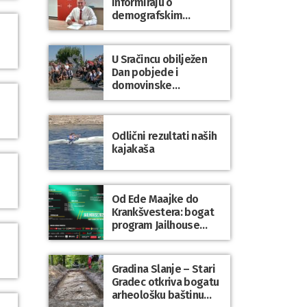
informiraju o
demografskim
mjerama? Sudjelujte u
istraživanju!
U Sračincu obilježen
Dan pobjede i
domovinske
zahvalnosti te Dan
hrvatskih branitelja
Odlični rezultati naših
kajakaša
Od Ede Maajke do
Krankšvestera: bogat
program Jailhouse
Festivala 2026. u
Lepoglavi
Gradina Slanje – Stari
Gradec otkriva bogatu
arheološku baštinu