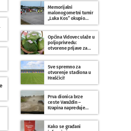
Dravi
Memorijalni
malonogometni turnir
„Luka Kos” okupio
brojne ekipe i
l
posjetitelje u Sudovcu
Općina Vidovec ulaže u
poljoprivredu:
otvorene prijave za
općinske potpore
Sve spremno za
otvorenje stadiona u
Hrašćici!
e
Prva dionica brze
ceste Varaždin –
Krapina napreduje
prema planu
Kako se građani