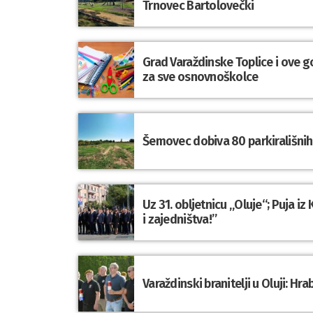
Trnovec Bartolovečki
Grad Varaždinske Toplice i ove g
za sve osnovnoškolce
Šemovec dobiva 80 parkirališnih 
Uz 31. obljetnicu „Oluje“; Puja i
i zajedništva!”
Varaždinski branitelji u Oluji: 