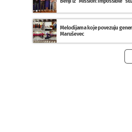
Benji iz “Mission: Impossible” st
Melodijama koje povezuju genera
Maruševec