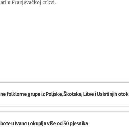
ati u Franjevačkoj crkvi.
e folklorne grupe iz Poljske, Škotske, Litve i Uskršnjih otok
subote u Ivancu okuplja više od 50 pjesnika