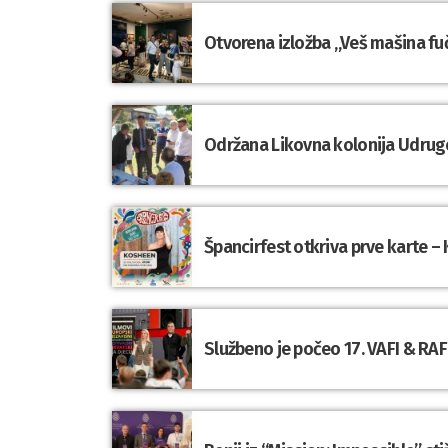
Otvorena izložba „Veš mašina fuč
Održana Likovna kolonija Udrug
Špancirfest otkriva prve karte – 
Službeno je počeo 17. VAFI & RAFI