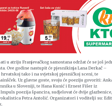
ati u atriju Franjevačkog samostana održat će se još jed
sta. Ove godine nastupit će pjesnikinja Lana Derkač –
hrvatskoj tako i na svjetskoj pjesničkoj sceni, te
ainšček. Uz glavne goste, svoju će poeziju govoriti: Ank
ika u Sloveniji, te Hana Kunić i Ernest Fišer iz
mpuls poezija špancira, sudjelovat će dvije glazbenice
okalistica Petra Antolić. Organizatori i voditelji su: Edi
k.