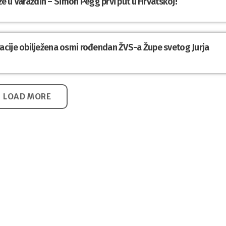
iže u Varaždin – Simon Pegg prvi put u Hrvatskoj!
cije obilježena osmi rođendan ŽVS-a Župe svetog Jurja
LOAD MORE