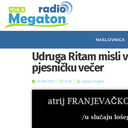
NASLOVNICA
Udruga Ritam misli v
pjesničku večer
24/08/2022
11:26
Ljiljana Vuglač