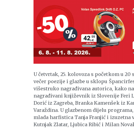
U četvrtak, 25. kolovoza s početkom u 20 s
večer poezije i glazbe u sklopu Špancirfe
višestruko nagrađivana autorica, kako na 
nagrađivani književnik iz Slovenije Feri L
Dorić iz Zagreba, Branka Kamenšek iz Kamn
Varaždina. U glazbenom dijelu programa, I
mlada harfistica Tanja Franjić i izuzetna v
Kutnjak Zlatar, Ljubica Ribić i Milan Nova