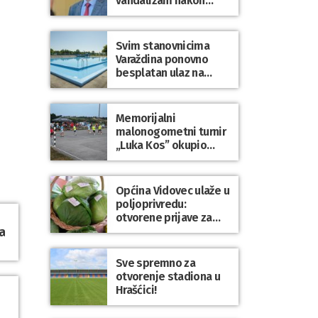
vandalizam nakon
utakmice NK Varaždin
– HNK Hajduk Split
Svim stanovnicima
Varaždina ponovno
besplatan ulaz na
Gradske bazene i
Gradsko kupalište na
Dravi
Memorijalni
malonogometni turnir
„Luka Kos” okupio
brojne ekipe i
posjetitelje u Sudovcu
Općina Vidovec ulaže u
poljoprivredu:
otvorene prijave za
a
općinske potpore
Sve spremno za
otvorenje stadiona u
Hrašćici!