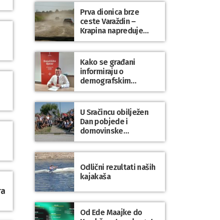
Prva dionica brze
ceste Varaždin –
Krapina napreduje
prema planu
Kako se građani
informiraju o
demografskim
mjerama? Sudjelujte u
istraživanju!
U Sračincu obilježen
Dan pobjede i
domovinske
zahvalnosti te Dan
hrvatskih branitelja
Odlični rezultati naših
kajakaša
ra
Od Ede Maajke do