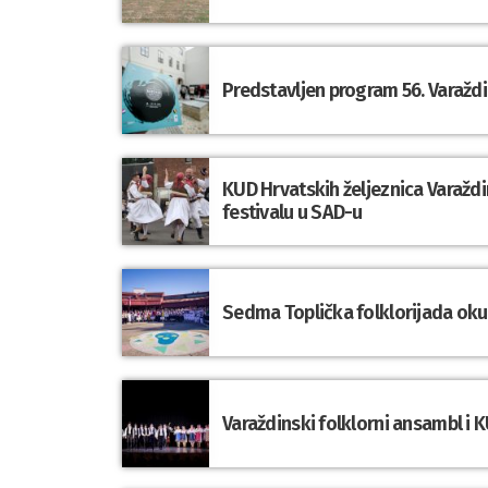
Predstavljen program 56. Varaždi
KUD Hrvatskih željeznica Varaž
festivalu u SAD-u
Sedma Toplička folklorijada okupi
Varaždinski folklorni ansambl i K