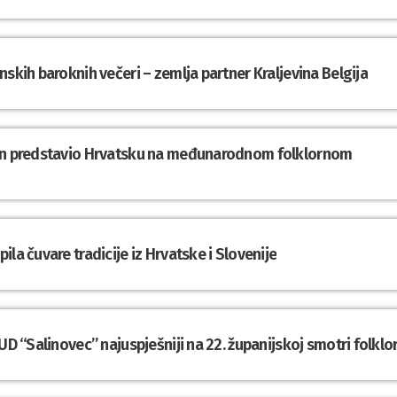
nskih baroknih večeri – zemlja partner Kraljevina Belgija
din predstavio Hrvatsku na međunarodnom folklornom
la čuvare tradicije iz Hrvatske i Slovenije
UD “Salinovec” najuspješniji na 22. županijskoj smotri folklo