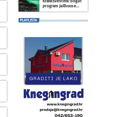
Krankšvestera: bogat
program Jailhouse
Festivala 2026. u
Lepoglavi
PLAYLISTA