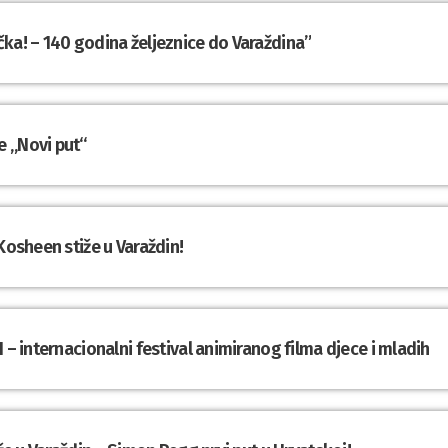
ka! – 140 godina željeznice do Varaždina”
e „Novi put“
Kosheen stiže u Varaždin!
 – internacionalni festival animiranog filma djece i mladih