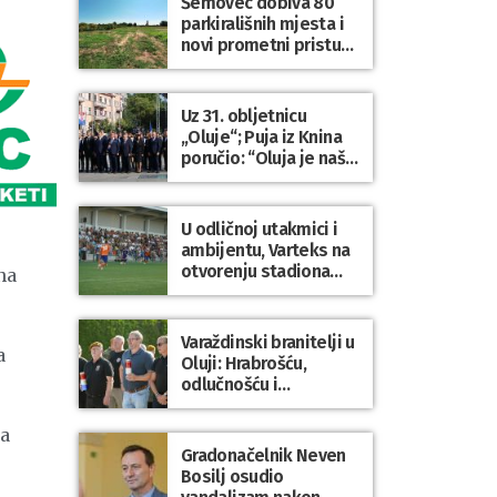
Šemovec dobiva 80
parkirališnih mjesta i
novi prometni pristup
groblju
Uz 31. obljetnicu
„Oluje“; Puja iz Knina
poručio: “Oluja je naša
najveća pobjeda,
simbol slobode i
zajedništva!”
U odličnoj utakmici i
ambijentu, Varteks na
otvorenju stadiona
na
odigrao 1:1 s
Mariborom
Varaždinski branitelji u
a
Oluji: Hrabrošću,
odlučnošću i
zajedništvom do
,
slobodne Hrvatske!
ta
Gradonačelnik Neven
Bosilj osudio