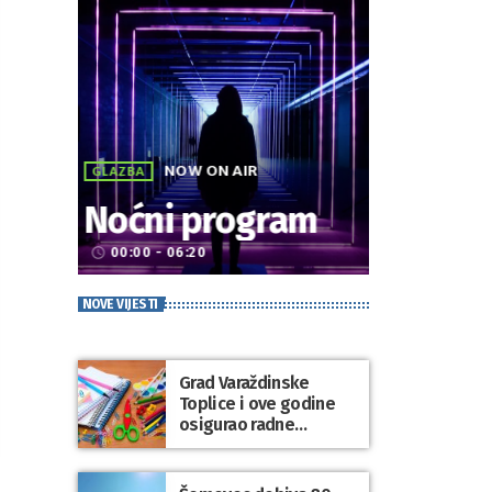
NOW ON AIR
GLAZBA
Noćni program
00:00 - 06:20
access_time
NOVE VIJESTI
Grad Varaždinske
Toplice i ove godine
osigurao radne
bilježnice i dodatni
obrazovni materijal za
sve osnovnoškolce