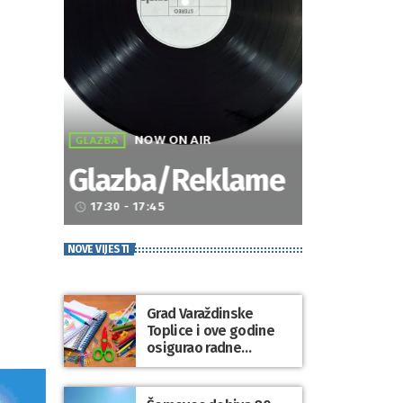
NOW ON AIR
GLAZBA
Glazba/Reklame
17:30 - 17:45
access_time
NOVE VIJESTI
Grad Varaždinske
Toplice i ove godine
osigurao radne
bilježnice i dodatni
obrazovni materijal za
sve osnovnoškolce