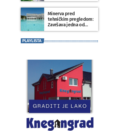
Minerva pred
tehničkim pregledom:
Završava jedna od
najvećih investicija u
zdravstveni turizam
PLAYLISTA
Varaždinske županije