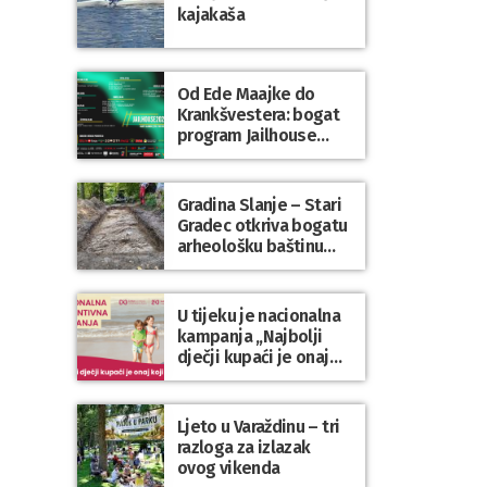
kajakaša
Od Ede Maajke do
Krankšvestera: bogat
program Jailhouse
Festivala 2026. u
Lepoglavi
Gradina Slanje – Stari
Gradec otkriva bogatu
arheološku baštinu
Varaždinske županije
U tijeku je nacionalna
kampanja „Najbolji
dječji kupaći je onaj
koji se nosi“
Ljeto u Varaždinu – tri
razloga za izlazak
ovog vikenda