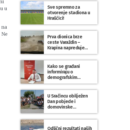
ni
Sve spremno za
ju u
otvorenje stadiona u
Hrašćici!
 na
. Ne
Prva dionica brze
ceste Varaždin –
Krapina napreduje
prema planu
Kako se građani
informiraju o
demografskim
mjerama? Sudjelujte u
istraživanju!
U Sračincu obilježen
Dan pobjede i
domovinske
zahvalnosti te Dan
hrvatskih branitelja
Odlični rezultati naših