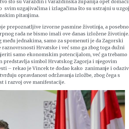
stvo što su Varaždin i Varaždinska županija opet domaći
o svim uzgajivačima i izlagačima što su ustrajni u uzgo
mskim pitanjima.
je prepoznatljive izvorne pasmine životinja, a posebno
trpnog rada ne bismo imali ove danas izložene životinje
og među jednakima, samo za spomenuti je da Zagorski
 raznovrsnosti Hrvatske i već smo ga zbog toga dužni
mjeriti samo ekonomskim potencijalom, već ga trebamo
an predstavlja simbol Hrvatskog Zagorja i njegovim
esti – rekao je Vincek te dodao kako zanimanje i odaziv
tvrđuju opravdanost održavanja izložbe, zbog čega s
i razvoj ove manifestacije.