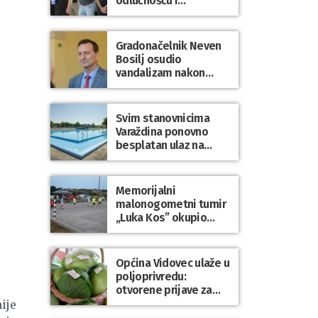
odlučnošću i
zajedništvom do
slobodne Hrvatske!
Gradonačelnik Neven
Bosilj osudio
vandalizam nakon
utakmice NK Varaždin
– HNK Hajduk Split
Svim stanovnicima
Varaždina ponovno
besplatan ulaz na
Gradske bazene i
Gradsko kupalište na
Dravi
Memorijalni
malonogometni turnir
„Luka Kos” okupio
brojne ekipe i
posjetitelje u Sudovcu
Općina Vidovec ulaže u
poljoprivredu:
otvorene prijave za
općinske potpore
ije