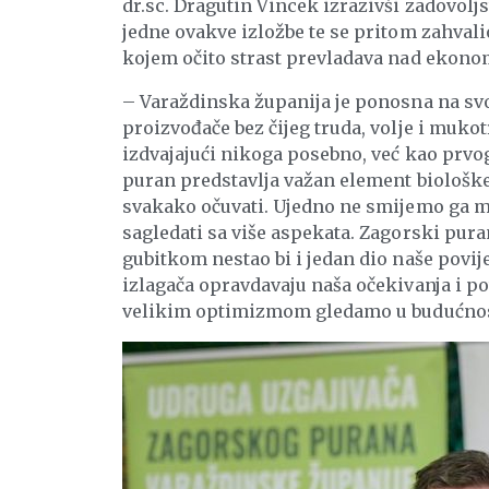
dr.sc. Dragutin Vincek izrazivši zadovolj
jedne ovakve izložbe te se pritom zahvali
kojem očito strast prevladava nad ekono
– Varaždinska županija je ponosna na svo
proizvođače bez čijeg truda, volje i muko
izdvajajući nikoga posebno, već kao prv
puran predstavlja važan element biološke
svakako očuvati. Ujedno ne smijemo ga 
sagledati sa više aspekata. Zagorski pur
gubitkom nestao bi i jedan dio naše povij
izlagača opravdavaju naša očekivanja i po
velikim optimizmom gledamo u budućnost 