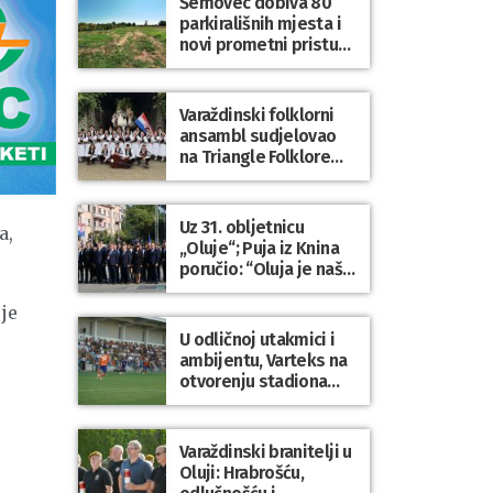
Šemovec dobiva 80
parkirališnih mjesta i
novi prometni pristup
groblju
Varaždinski folklorni
ansambl sudjelovao
na Triangle Folklore
Festivalu u Danskoj
Uz 31. obljetnicu
a,
„Oluje“; Puja iz Knina
poručio: “Oluja je naša
najveća pobjeda,
simbol slobode i
je
zajedništva!”
U odličnoj utakmici i
ambijentu, Varteks na
otvorenju stadiona
odigrao 1:1 s
Mariborom
Varaždinski branitelji u
Oluji: Hrabrošću,