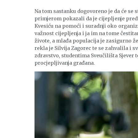
Na tom sastanku dogovoreno je da će se st
primjerom pokazali da je cijepljenje pre
Kvesiću na pomoći i suradnji oko organiza
važnost cijepljenja i ja im na tome česti
živote, a mlađa populacija je zasigurno žel
rekla je Silvija Zagorec te se zahvalila i
zdravstvo, studentima Sveučilišta Sjever
procjepljivanja građana.