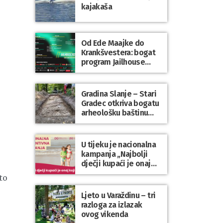
kajakaša
Od Ede Maajke do
Krankšvestera: bogat
program Jailhouse
Festivala 2026. u
Lepoglavi
Gradina Slanje – Stari
Gradec otkriva bogatu
arheološku baštinu
Varaždinske županije
U tijeku je nacionalna
kampanja „Najbolji
dječji kupaći je onaj
koji se nosi“
to
Ljeto u Varaždinu – tri
razloga za izlazak
ovog vikenda