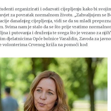
udenti organizirati i odazvati cijepljenju kako bi svoji
duvjet za povratak normalnom životu. „Zahvaljujem se B
cije današnjeg cijepljenja, vidi se da su mladi prepozna
tam. Svima nam je stalo da se što prije vratimo normaln
jna i putovanja i druženja te svega što je vezano za njih
 svim djelatnicima Opće bolnice Varaždin, Zavoda za javno
 te volonterima Crvenog križa na pomoći kod