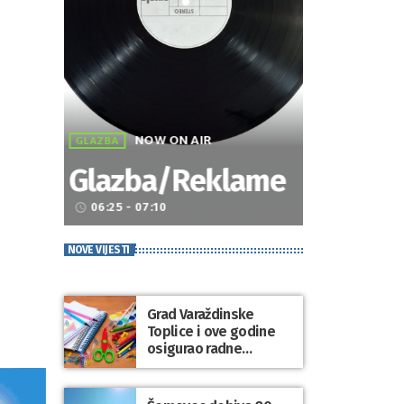
NOW ON AIR
GLAZBA
Glazba/Reklame
06:25 - 07:10
access_time
NOVE VIJESTI
Grad Varaždinske
Toplice i ove godine
osigurao radne
bilježnice i dodatni
obrazovni materijal za
sve osnovnoškolce