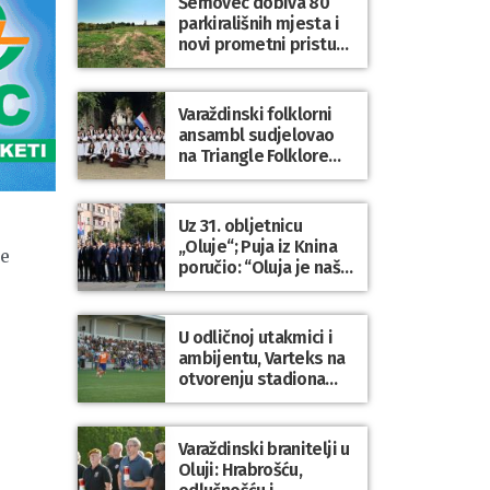
Šemovec dobiva 80
parkirališnih mjesta i
novi prometni pristup
groblju
Varaždinski folklorni
ansambl sudjelovao
na Triangle Folklore
Festivalu u Danskoj
Uz 31. obljetnicu
„Oluje“; Puja iz Knina
ke
poručio: “Oluja je naša
najveća pobjeda,
simbol slobode i
zajedništva!”
U odličnoj utakmici i
ambijentu, Varteks na
otvorenju stadiona
odigrao 1:1 s
Mariborom
Varaždinski branitelji u
Oluji: Hrabrošću,