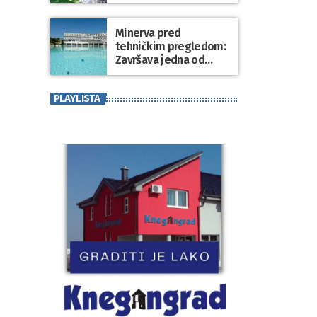
Minerva pred
tehničkim pregledom:
Završava jedna od
najvećih investicija u
zdravstveni turizam
PLAYLISTA
Varaždinske županije