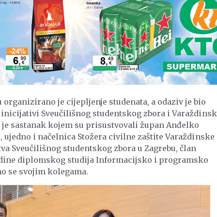
rganizirano je cijepljenje studenata, a odaziv je bio
 inicijativi Sveučilišnog studentskog zbora i Varaždins
ni je sastanak kojem su prisustvovali župan Anđelko
, ujedno i načelnica Stožera civilne zaštite Varaždinske
tva Sveučilišnog studentskog zbora u Zagrebu, član
godine diplomskog studija Informacijsko i programsko
dno se svojim kolegama.