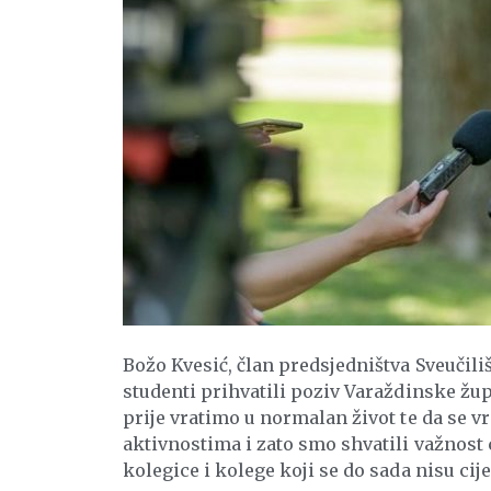
Božo Kvesić, član predsjedništva Sveučil
studenti prihvatili poziv Varaždinske župa
prije vratimo u normalan život te da se v
aktivnostima i zato smo shvatili važnost c
kolegice i kolege koji se do sada nisu cij