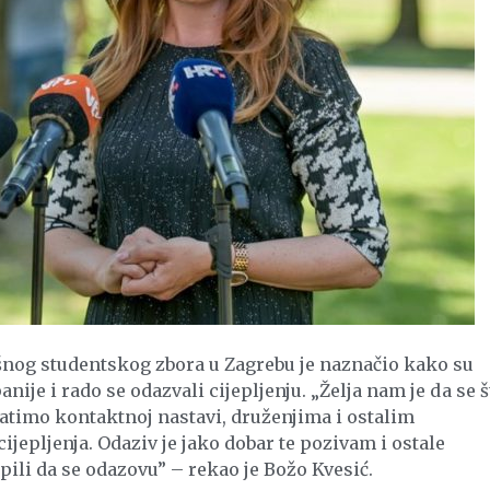
išnog studentskog zbora u Zagrebu je naznačio kako su
nije i rado se odazvali cijepljenju. „Želja nam je da se š
ratimo kontaktnoj nastavi, druženjima i ostalim
ijepljenja. Odaziv je jako dobar te pozivam i ostale
epili da se odazovu” – rekao je Božo Kvesić.