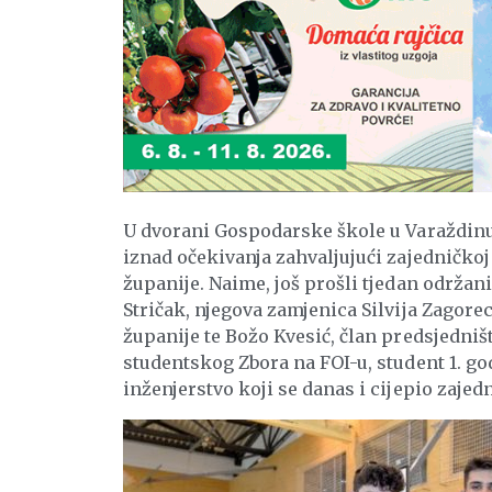
U dvorani Gospodarske škole u Varaždinu o
iznad očekivanja zahvaljujući zajedničkoj
županije. Naime, još prošli tjedan održa
Stričak, njegova zamjenica Silvija Zagorec
županije te Božo Kvesić, član predsjedniš
studentskog Zbora na FOI-u, student 1. 
inženjerstvo koji se danas i cijepio zaje