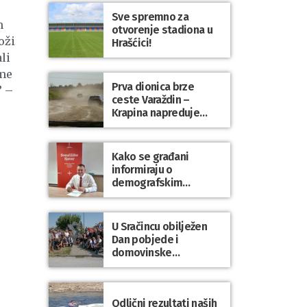
Sve spremno za
m
otvorenje stadiona u
oži
Hrašćici!
li
ome
Prva dionica brze
” –
ceste Varaždin –
Krapina napreduje
prema planu
Kako se građani
informiraju o
demografskim
mjerama? Sudjelujte u
istraživanju!
U Sračincu obilježen
Dan pobjede i
domovinske
zahvalnosti te Dan
hrvatskih branitelja
Odlični rezultati naših