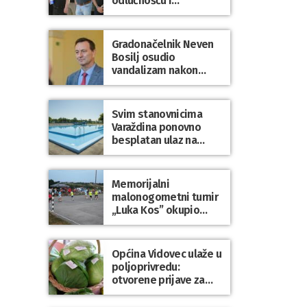
odlučnošću i
zajedništvom do
slobodne Hrvatske!
Gradonačelnik Neven
Bosilj osudio
vandalizam nakon
utakmice NK Varaždin
– HNK Hajduk Split
Svim stanovnicima
Varaždina ponovno
besplatan ulaz na
Gradske bazene i
Gradsko kupalište na
Dravi
Memorijalni
malonogometni turnir
„Luka Kos” okupio
brojne ekipe i
posjetitelje u Sudovcu
Općina Vidovec ulaže u
poljoprivredu:
otvorene prijave za
općinske potpore