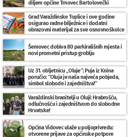
diljem općine Trnovec Bartolovečki
Grad Varaždinske Toplice i ove godine
osigurao radne bilježnice i dodatni
obrazovni materijal za sve osnovnoškolce
Šemovec dobiva 80 parkirališnih mjesta i
novi prometni pristup groblju
Uz 31. obljetnicu „Oluje“; Puja iz Knina
poručio: “Oluja je naša najveća pobjeda,
simbol slobode i zajedništva!”
Varaždinski branitelji u Oluji: Hrabrošću,
odlučnošću i zajedništvom do slobodne
Hrvatske!
Općina Vidovec ulaže u poljoprivredu:
otvorene prijave za općinske potpore