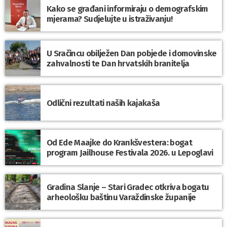
Kako se građani informiraju o demografskim
mjerama? Sudjelujte u istraživanju!
U Sračincu obilježen Dan pobjede i domovinske
zahvalnosti te Dan hrvatskih branitelja
Odlični rezultati naših kajakaša
Od Ede Maajke do Krankšvestera: bogat
program Jailhouse Festivala 2026. u Lepoglavi
Gradina Slanje – Stari Gradec otkriva bogatu
arheološku baštinu Varaždinske županije