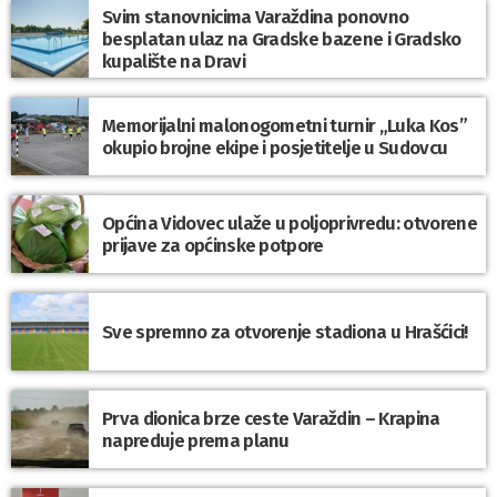
Svim stanovnicima Varaždina ponovno
besplatan ulaz na Gradske bazene i Gradsko
kupalište na Dravi
Memorijalni malonogometni turnir „Luka Kos”
okupio brojne ekipe i posjetitelje u Sudovcu
Općina Vidovec ulaže u poljoprivredu: otvorene
prijave za općinske potpore
Sve spremno za otvorenje stadiona u Hrašćici!
Prva dionica brze ceste Varaždin – Krapina
napreduje prema planu