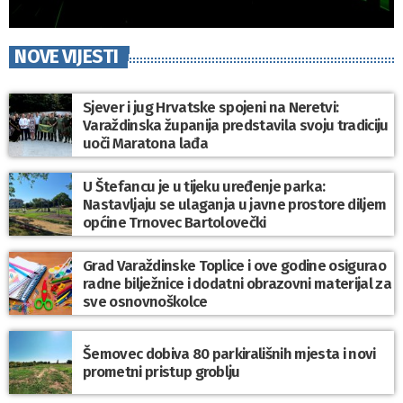
NOVE VIJESTI
Sjever i jug Hrvatske spojeni na Neretvi:
Varaždinska županija predstavila svoju tradiciju
uoči Maratona lađa
U Štefancu je u tijeku uređenje parka:
Nastavljaju se ulaganja u javne prostore diljem
općine Trnovec Bartolovečki
Grad Varaždinske Toplice i ove godine osigurao
radne bilježnice i dodatni obrazovni materijal za
sve osnovnoškolce
Šemovec dobiva 80 parkirališnih mjesta i novi
prometni pristup groblju