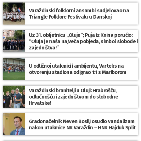
Varaždinski folklorni ansambl sudjelovao na
Triangle Folklore Festivalu u Danskoj
Uz 31. obljetnicu „Oluje“; Puja iz Knina poručio:
“Oluja je naša najveća pobjeda, simbol slobode i
zajedništva!”
U odličnoj utakmici i ambijentu, Varteks na
otvorenju stadiona odigrao 1:1 s Mariborom
Varaždinski branitelji u Oluji: Hrabrošću,
odlučnošću i zajedništvom do slobodne
Hrvatske!
Gradonačelnik Neven Bosilj osudio vandalizam
nakon utakmice NK Varaždin – HNK Hajduk Split