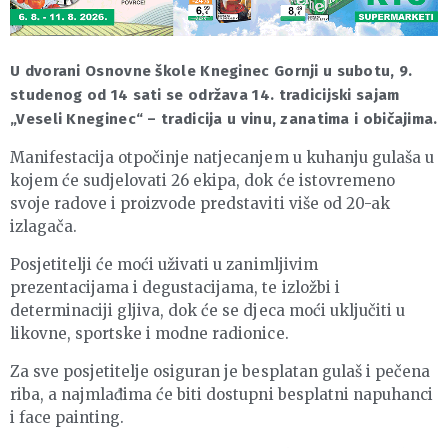
U dvorani Osnovne škole Kneginec Gornji u subotu, 9.
studenog od 14 sati se održava 14. tradicijski sajam
„Veseli Kneginec“ – tradicija u vinu, zanatima i običajima.
Manifestacija otpočinje natjecanjem u kuhanju gulaša u
kojem će sudjelovati 26 ekipa, dok će istovremeno
svoje radove i proizvode predstaviti više od 20-ak
izlagača.
Posjetitelji će moći uživati u zanimljivim
prezentacijama i degustacijama, te izložbi i
determinaciji gljiva, dok će se djeca moći uključiti u
likovne, sportske i modne radionice.
Za sve posjetitelje osiguran je besplatan gulaš i pečena
riba, a najmlađima će biti dostupni besplatni napuhanci
i face painting.