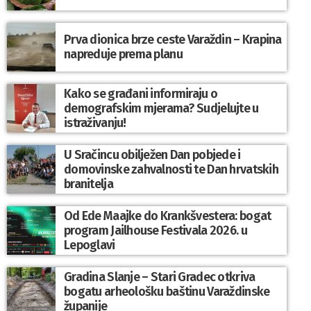
Prva dionica brze ceste Varaždin – Krapina
napreduje prema planu
Kako se građani informiraju o
demografskim mjerama? Sudjelujte u
istraživanju!
U Sračincu obilježen Dan pobjede i
domovinske zahvalnosti te Dan hrvatskih
branitelja
Od Ede Maajke do Krankšvestera: bogat
program Jailhouse Festivala 2026. u
Lepoglavi
Gradina Slanje – Stari Gradec otkriva
bogatu arheološku baštinu Varaždinske
županije