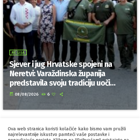
REGIJA
Sjever i jug Hrvatske spojeni na
Neretvi: Varaždinska županija
predstavila svoju tradiciju uoči
Maratona lađa
today
08/08/2026
6
Ova web stranica koristi kolačiće kako bismo vam pružili
IZRADA I HOSTING
ORBIS
najrelevantnije iskustvo pamteći vaše postavke i
MARKETING