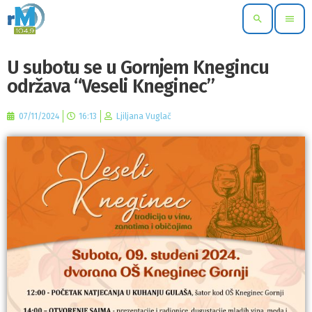
search
menu
U subotu se u Gornjem Knegincu
održava “Veseli Kneginec”
07/11/2024
16:13
Ljiljana Vuglač