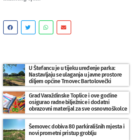
U Štefancu je u tijeku uređenje parka:
Nastavljaju se ulaganja u javne prostore
diljem općine Trnovec Bartolovečki
Grad Varaždinske Toplice i ove godine
osigurao radne bilježnice i dodatni
obrazovni materijal za sve osnovnoškolce
Šemovec dobiva 80 parkirališnih mjesta i
novi prometni pristup groblju