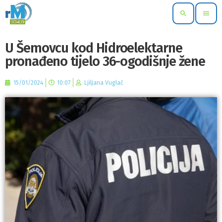
search
menu
U Šemovcu kod Hidroelektarne
pronađeno tijelo 36-ogodišnje žene
15/01/2024
10:07
Ljiljana Vuglač