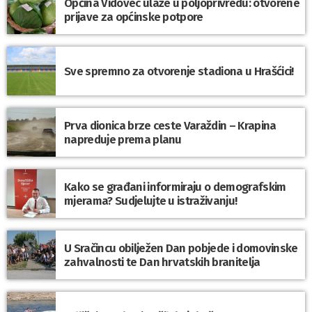
Općina Vidovec ulaže u poljoprivredu: otvorene
prijave za općinske potpore
Sve spremno za otvorenje stadiona u Hrašćici!
Prva dionica brze ceste Varaždin – Krapina
napreduje prema planu
Kako se građani informiraju o demografskim
mjerama? Sudjelujte u istraživanju!
U Sračincu obilježen Dan pobjede i domovinske
zahvalnosti te Dan hrvatskih branitelja