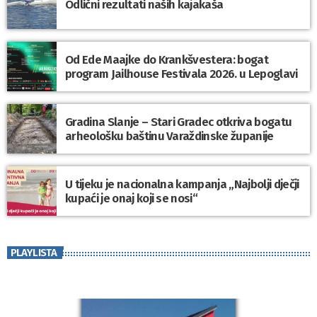
Odlični rezultati naših kajakaša
Od Ede Maajke do Krankšvestera: bogat
program Jailhouse Festivala 2026. u Lepoglavi
Gradina Slanje – Stari Gradec otkriva bogatu
arheološku baštinu Varaždinske županije
U tijeku je nacionalna kampanja „Najbolji dječji
kupaći je onaj koji se nosi“
PLAYLISTA