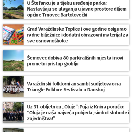
U Štefancu je u tijeku uređenje parka:
Nastavljaju se ulaganja u javne prostore diljem
općine Trnovec Bartolovečki
Grad Varaždinske Toplice i ove godine osigurao
radne bilježnice i dodatni obrazovni materijal za
sve osnovnoškolce
Šemovec dobiva 80 parkirališnih mjesta i novi
prometni pristup groblju
Varaždinski folklorni ansambl sudjelovao na
Triangle Folklore Festivalu u Danskoj
Uz 31. obljetnicu „Oluje“; Puja iz Knina poručio:
“Oluja je naša najveća pobjeda, simbol slobode i
zajedništva!”