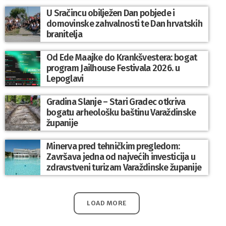
U Sračincu obilježen Dan pobjede i
domovinske zahvalnosti te Dan hrvatskih
branitelja
Od Ede Maajke do Krankšvestera: bogat
program Jailhouse Festivala 2026. u
Lepoglavi
Gradina Slanje – Stari Gradec otkriva
bogatu arheološku baštinu Varaždinske
županije
Minerva pred tehničkim pregledom:
Završava jedna od najvećih investicija u
zdravstveni turizam Varaždinske županije
LOAD MORE