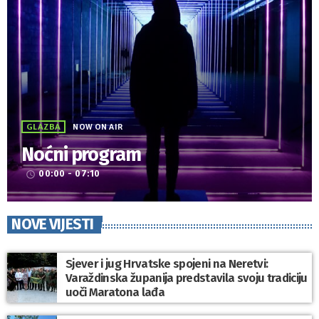
GLAZBA
NOW ON AIR
Noćni program
00:00 - 07:10
access_time
NOVE VIJESTI
Sjever i jug Hrvatske spojeni na Neretvi:
Varaždinska županija predstavila svoju tradiciju
uoči Maratona lađa