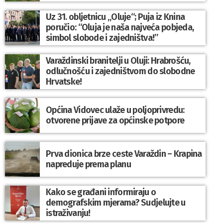
Uz 31. obljetnicu „Oluje“; Puja iz Knina
poručio: “Oluja je naša najveća pobjeda,
simbol slobode i zajedništva!”
Varaždinski branitelji u Oluji: Hrabrošću,
odlučnošću i zajedništvom do slobodne
Hrvatske!
Općina Vidovec ulaže u poljoprivredu:
otvorene prijave za općinske potpore
Prva dionica brze ceste Varaždin – Krapina
napreduje prema planu
Kako se građani informiraju o
demografskim mjerama? Sudjelujte u
istraživanju!