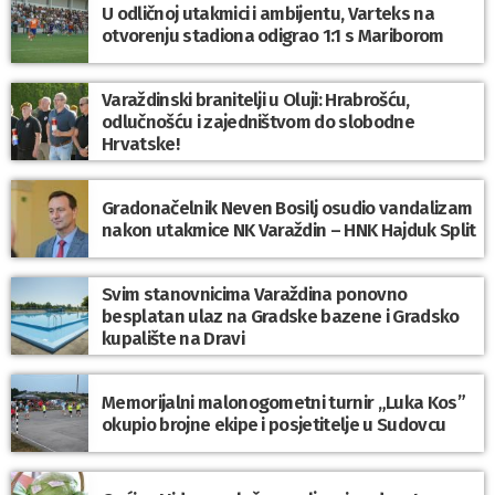
U odličnoj utakmici i ambijentu, Varteks na
otvorenju stadiona odigrao 1:1 s Mariborom
Varaždinski branitelji u Oluji: Hrabrošću,
odlučnošću i zajedništvom do slobodne
Hrvatske!
Gradonačelnik Neven Bosilj osudio vandalizam
nakon utakmice NK Varaždin – HNK Hajduk Split
Svim stanovnicima Varaždina ponovno
besplatan ulaz na Gradske bazene i Gradsko
kupalište na Dravi
Memorijalni malonogometni turnir „Luka Kos”
okupio brojne ekipe i posjetitelje u Sudovcu