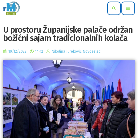
search
menu
U prostoru Županijske palače održan
božićni sajam tradicionalnih kolača
10/12/2022
14:42
Nikolina Jureković Novoselec