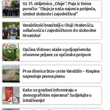
Uz 31. obljetnicu „Oluje“; Puja iz Knina
poručio: “Oluja je naša najveća pobjeda,
simbol slobode i zajedništva!”
Varaždinski branitelji u Oluji: Hrabrošću,
odlučnošću i zajedništvom do slobodne
Hrvatske!
Općina Vidovec ulaže u poljoprivredu:
otvorene prijave za općinske potpore
Prva dionica brze ceste Varaždin – Krapina
napreduje prema planu
Kako se građani informiraju o
demografskim mjerama? Sudjelujte u
istraživanju!