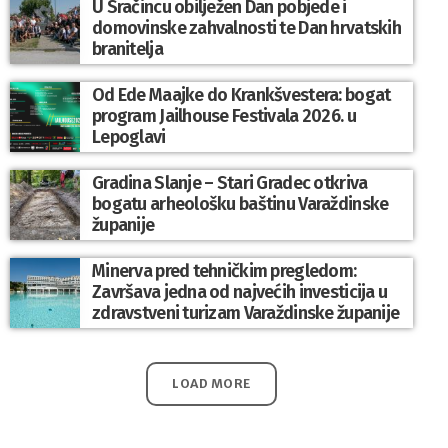
U Sračincu obilježen Dan pobjede i
domovinske zahvalnosti te Dan hrvatskih
branitelja
Od Ede Maajke do Krankšvestera: bogat
program Jailhouse Festivala 2026. u
Lepoglavi
Gradina Slanje – Stari Gradec otkriva
bogatu arheološku baštinu Varaždinske
županije
Minerva pred tehničkim pregledom:
Završava jedna od najvećih investicija u
zdravstveni turizam Varaždinske županije
LOAD MORE