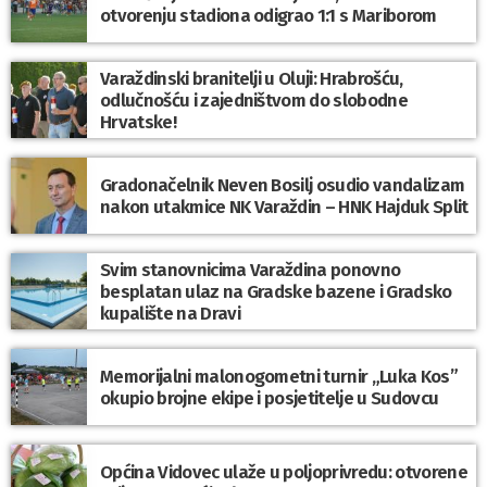
otvorenju stadiona odigrao 1:1 s Mariborom
Varaždinski branitelji u Oluji: Hrabrošću,
odlučnošću i zajedništvom do slobodne
Hrvatske!
Gradonačelnik Neven Bosilj osudio vandalizam
nakon utakmice NK Varaždin – HNK Hajduk Split
Svim stanovnicima Varaždina ponovno
besplatan ulaz na Gradske bazene i Gradsko
kupalište na Dravi
Memorijalni malonogometni turnir „Luka Kos”
okupio brojne ekipe i posjetitelje u Sudovcu
Općina Vidovec ulaže u poljoprivredu: otvorene