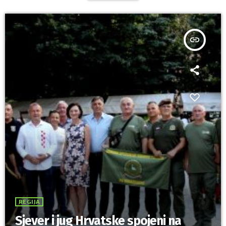
insert_link
REGIJA
Sjever i jug Hrvatske spojeni na