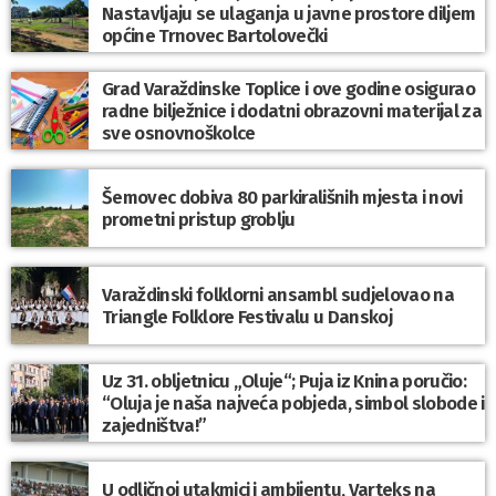
Nastavljaju se ulaganja u javne prostore diljem
općine Trnovec Bartolovečki
Grad Varaždinske Toplice i ove godine osigurao
radne bilježnice i dodatni obrazovni materijal za
sve osnovnoškolce
Šemovec dobiva 80 parkirališnih mjesta i novi
prometni pristup groblju
Varaždinski folklorni ansambl sudjelovao na
Triangle Folklore Festivalu u Danskoj
Uz 31. obljetnicu „Oluje“; Puja iz Knina poručio:
“Oluja je naša najveća pobjeda, simbol slobode i
zajedništva!”
U odličnoj utakmici i ambijentu, Varteks na