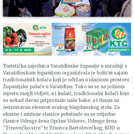
Turistička zajednica Varaždinske županije u suradnji s
Varaždinskom županijom organizirala je božićni sajam
tradicionalnih kolača koji je održan u ulaznom prostoru
Županijske palače u Varaždinu. Tako su se na jednom
mjestu mogli vidjeti, a i kušati, tradicionalni kolači koje
su nekad davno pripremale naše bake, a i danas su
neizostavan element svakog blagdanskog stola. Za
ukusne i mirisne slastice pobrinule su se vrijedne
članice Udruge žena Općine Vidovec, Udruge žena
”Trnovečko srce” iz Trnovca Bartolovečkog, KUD-a