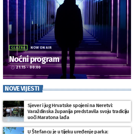
GLAZBA
NOW ON AIR
Noćni program
21:15 - 00:00
access_time
NOVE VIJESTI
Sjever i jug Hrvatske spojeni na Neretvi:
Varaždinska županija predstavila svoju tradiciju
uoči Maratona lađa
U Štefancu je u tijeku uređenje parka: