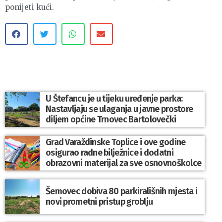
ponijeti kući.
U Štefancu je u tijeku uređenje parka:
Nastavljaju se ulaganja u javne prostore
diljem općine Trnovec Bartolovečki
Grad Varaždinske Toplice i ove godine
osigurao radne bilježnice i dodatni
obrazovni materijal za sve osnovnoškolce
Šemovec dobiva 80 parkirališnih mjesta i
novi prometni pristup groblju