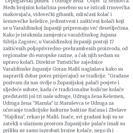
”Lepoglavski pušlek” i Udruge žena ”Cvijet” iz Šemovca.
Među brojnim kolačima posebno su se isticali trnovečka
makovnjača, vidovečki gibanik, mlinčani kolač i
šemovečke kelešice, jedinstveni i zaštićeni kolači koji
se u Varaždinskoj županiji pripremaju već desetljećima.
Kako je istaknula zamjenica varaždinskog župana
Silvija Zagorec, u Varaždinskoj županiji postoji 17
zaštićenih poljoprivredno-prehrambenih proizvoda, od
regionalne do europske razine, a čak njih sedam su
upravo kolači. Direktor Turističke zajednice
Varaždinske županije Goran Mališ naglašava kako su
napravili dobar potez prisjećajući se tradicije. ”Građane
pozivam da nas ovdje u Županijskoj palači posjete i
sljedeće subote, kada će tradicionalne božićne kolače
predstaviti još tri naše udruge, Udruga žena Kelemen,
Udruga žena ”Maruša” iz Maruševca te Udruga za
očuvanje tradicijske kulturne baštine Kučana i Zbelave
”Hajdina”, rekao je Mališ. Inače, svi građani koji su se
zatekli u ulaznom prostoru Županijske palače imali su
priliku ne samo isprobati brojne kolače, nego ih i