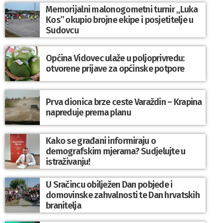
Memorijalni malonogometni turnir „Luka
Kos” okupio brojne ekipe i posjetitelje u
Sudovcu
Općina Vidovec ulaže u poljoprivredu:
otvorene prijave za općinske potpore
Prva dionica brze ceste Varaždin – Krapina
napreduje prema planu
Kako se građani informiraju o
demografskim mjerama? Sudjelujte u
istraživanju!
U Sračincu obilježen Dan pobjede i
domovinske zahvalnosti te Dan hrvatskih
branitelja