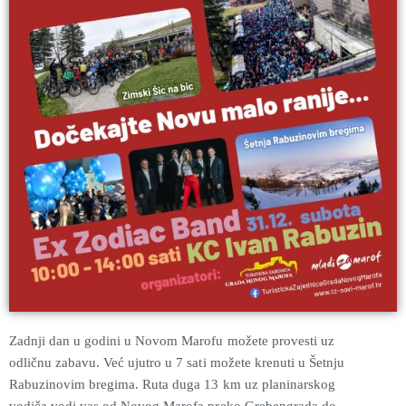
Zadnji dan u godini u Novom Marofu možete provesti uz
odličnu zabavu. Već ujutro u 7 sati možete krenuti u Šetnju
Rabuzinovim bregima. Ruta duga 13 km uz planinarskog
vodiča vodi vas od Novog Marofa preko Grebengrada do