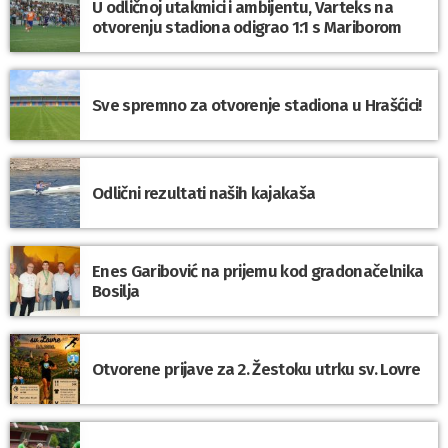
U odličnoj utakmici i ambijentu, Varteks na
otvorenju stadiona odigrao 1:1 s Mariborom
Sve spremno za otvorenje stadiona u Hrašćici!
Odlični rezultati naših kajakaša
Enes Garibović na prijemu kod gradonačelnika
Bosilja
Otvorene prijave za 2. Žestoku utrku sv. Lovre