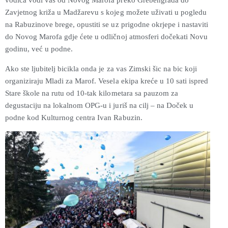
Zavjetnog križa u Madžarevu s kojeg možete uživati u pogledu
na Rabuzinove brege, opustiti se uz prigodne okrjepe i nastaviti
do Novog Marofa gdje ćete u odličnoj atmosferi dočekati Novu
godinu, već u podne.
Ako ste ljubitelj bicikla onda je za vas Zimski šic na bic koji
organiziraju Mladi za Marof. Vesela ekipa kreće u 10 sati ispred
Stare škole na rutu od 10-tak kilometara sa pauzom za
degustaciju na lokalnom OPG-u i juriš na cilj – na Doček u
podne kod Kulturnog centra Ivan Rabuzin.