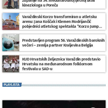
županije na 34. međunarodnoj ljetnoj školi
kineziologa u Poreču
Varaždinski Korzo transformiran u atletsku
arenu: Jana Koščak i Klemen Modrijančić
pobjednici atletskog spektakla “Korzo Jump
2026”
Predstavljen program 56. Varaždinskih baroknih
večeri – zemlja partner Kraljevina Belgija
KUD Hrvatskih željeznica Varaždin predstavio
Hrvatsku na međunarodnom folklornom
festivalu u SAD-u
PLAYLISTA