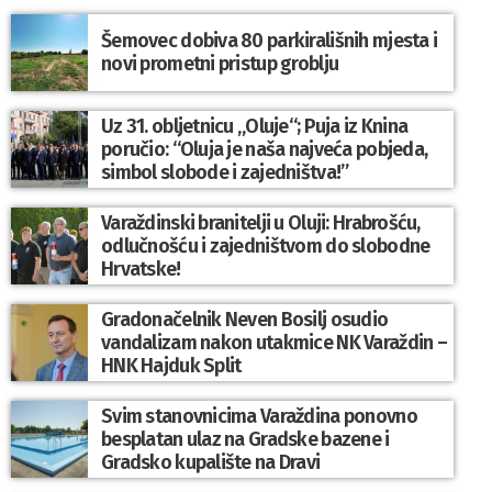
Šemovec dobiva 80 parkirališnih mjesta i
novi prometni pristup groblju
Uz 31. obljetnicu „Oluje“; Puja iz Knina
poručio: “Oluja je naša najveća pobjeda,
simbol slobode i zajedništva!”
Varaždinski branitelji u Oluji: Hrabrošću,
odlučnošću i zajedništvom do slobodne
Hrvatske!
Gradonačelnik Neven Bosilj osudio
vandalizam nakon utakmice NK Varaždin –
HNK Hajduk Split
Svim stanovnicima Varaždina ponovno
besplatan ulaz na Gradske bazene i
Gradsko kupalište na Dravi