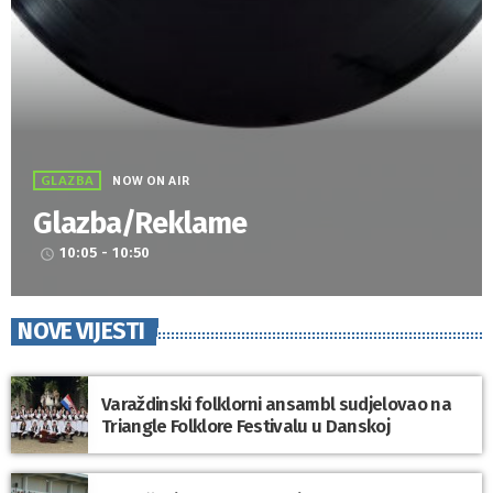
GLAZBA
NOW ON AIR
Glazba/Reklame
10:05 - 10:50
access_time
NOVE VIJESTI
Varaždinski folklorni ansambl sudjelovao na
Triangle Folklore Festivalu u Danskoj