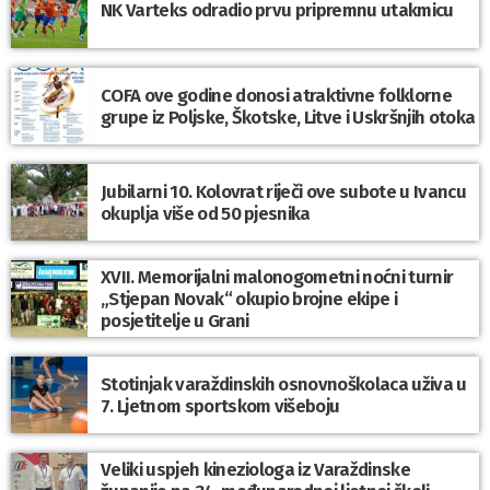
NK Varteks odradio prvu pripremnu utakmicu
COFA ove godine donosi atraktivne folklorne
grupe iz Poljske, Škotske, Litve i Uskršnjih otoka
Jubilarni 10. Kolovrat riječi ove subote u Ivancu
okuplja više od 50 pjesnika
XVII. Memorijalni malonogometni noćni turnir
„Stjepan Novak“ okupio brojne ekipe i
posjetitelje u Grani
Stotinjak varaždinskih osnovnoškolaca uživa u
7. Ljetnom sportskom višeboju
Veliki uspjeh kineziologa iz Varaždinske