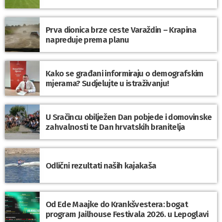
Prva dionica brze ceste Varaždin – Krapina
napreduje prema planu
Kako se građani informiraju o demografskim
mjerama? Sudjelujte u istraživanju!
U Sračincu obilježen Dan pobjede i domovinske
zahvalnosti te Dan hrvatskih branitelja
Odlični rezultati naših kajakaša
Od Ede Maajke do Krankšvestera: bogat
program Jailhouse Festivala 2026. u Lepoglavi