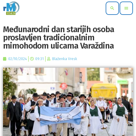
search
menu
Međunarodni dan starijih osoba
proslavljen tradicionalnim
mimohodom ulicama Varaždina
02/10/2024
09:31
Blaženka Vresk