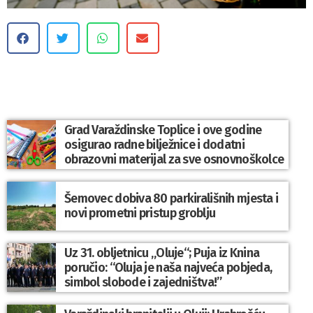
Grad Varaždinske Toplice i ove godine
osigurao radne bilježnice i dodatni
obrazovni materijal za sve osnovnoškolce
Šemovec dobiva 80 parkirališnih mjesta i
novi prometni pristup groblju
Uz 31. obljetnicu „Oluje“; Puja iz Knina
poručio: “Oluja je naša najveća pobjeda,
simbol slobode i zajedništva!”