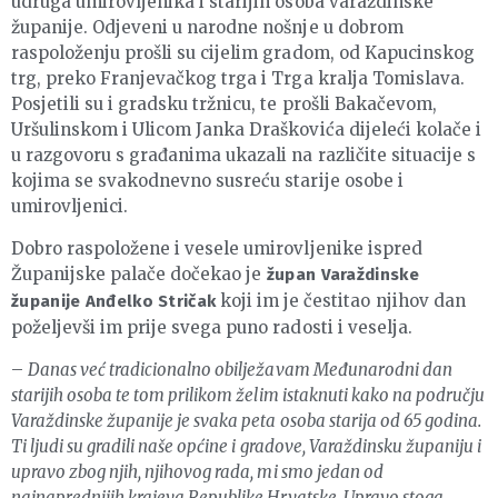
udruga umirovljenika i starijih osoba varaždinske
županije. Odjeveni u narodne nošnje u dobrom
raspoloženju prošli su cijelim gradom, od Kapucinskog
trg, preko Franjevačkog trga i Trga kralja Tomislava.
Posjetili su i gradsku tržnicu, te prošli Bakačevom,
Uršulinskom i Ulicom Janka Draškovića dijeleći kolače i
u razgovoru s građanima ukazali na različite situacije s
kojima se svakodnevno susreću starije osobe i
umirovljenici.
Dobro raspoložene i vesele umirovljenike ispred
Županijske palače dočekao je
župan Varaždinske
koji im je čestitao njihov dan
županije Anđelko Stričak
poželjevši im prije svega puno radosti i veselja.
–
Danas već tradicionalno obilježavam Međunarodni dan
starijih osoba te tom prilikom želim istaknuti kako na području
Varaždinske županije je svaka peta osoba starija od 65 godina.
Ti ljudi su gradili naše općine i gradove, Varaždinsku županiju i
upravo zbog njih, njihovog rada, mi smo jedan od
najnaprednijih krajeva Republike Hrvatske. Upravo stoga,