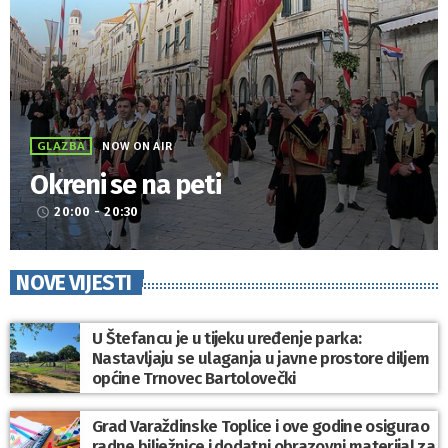
GLAZBA
NOW ON AIR
Okreni se na peti
20:00 - 20:30
access_time
NOVE VIJESTI
U Štefancu je u tijeku uređenje parka:
Nastavljaju se ulaganja u javne prostore diljem
općine Trnovec Bartolovečki
Grad Varaždinske Toplice i ove godine osigurao
radne bilježnice i dodatni obrazovni materijal za