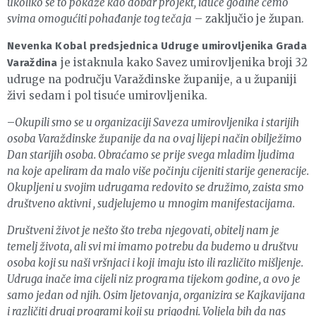
ukoliko se to pokaže kao dobar projekt, iduće godine ćemo
svima omogućiti pohađanje tog tečaja
– zaključio je župan.
Nevenka Kobal predsjednica Udruge umirovljenika Grada
je istaknula kako Savez umirovljenika broji 32
Varaždina
udruge na području Varaždinske županije, a u županiji
živi sedam i pol tisuće umirovljenika.
–
Okupili smo se u organizaciji Saveza umirovljenika i starijih
osoba Varaždinske županije da na ovaj lijepi način obilježimo
Dan starijih osoba. Obraćamo se prije svega mladim ljudima
na koje apeliram da malo više počinju cijeniti starije generacije.
Okupljeni u svojim udrugama redovito se družimo, zaista smo
društveno aktivni , sudjelujemo u mnogim manifestacijama.
Društveni život je nešto što treba njegovati, obitelj nam je
temelj života, ali svi mi imamo potrebu da budemo u društvu
osoba koji su naši vršnjaci i koji imaju isto ili različito mišljenje.
Udruga inače ima cijeli niz programa tijekom godine, a ovo je
samo jedan od njih. Osim ljetovanja, organizira se Kajkavijana
i različiti drugi programi koji su prigodni. Voljela bih da nas