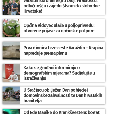
Varaždinski branitelji u Oluji: Hrabrošću,
odlučnošću i zajedništvom do slobodne
Hrvatske!
Općina Vidovec ulaže u poljoprivredu:
otvorene prijave za općinske potpore
Prva dionica brze ceste Varaždin – Krapina
napreduje prema planu
Kako se građani informiraju o
demografskim mjerama? Sudjelujte u
istraživanju!
U Sračincu obilježen Dan pobjede i
domovinske zahvalnosti te Dan hrvatskih
branitelja
Od Ede Maajke do Krankšvestera: bogat