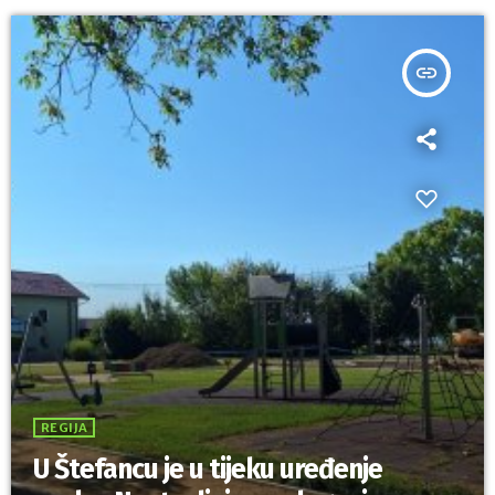
insert_link
REGIJA
U Štefancu je u tijeku uređenje