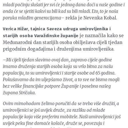
mladi počinju slušati jer svi će jednog dana doći u naše godine i
onda će se sjetiti kakvi su bili kad su bili mladi. Eto, to je naša
poruka mlađim generacijama
– rekla je Nevenka Kobal.
Verica Hižar, tajnica Saveza udruga umirovljenika i
je naznačila kako se
starijih osoba Varaždinske županije
Međunarodni dan starijih osoba obilježava cijeli tjedan
prigodnim događajima i druženjima umirovljenika.
–
Mi cijeli tjedan slavimo ovaj dan, zapravo cijele godine
imamo druženja starijih osoba koja su vrlo bitna za našu
populaciju, to su umirovljenici i starije osobe od 65 godina.
Pokušavamo da im uljepšamo život, a to sve ne bismo mogli
bez velike financijske potpore Županije i posebno našeg
župana Stričaka.
Ovim mimohodom želimo poručiti da se treba više družiti, a
umirovljenici se još uvijek druže, za razliku od mlađe
populacije koja više preferira mobitele. Naši umirovljenici još
uvijek peku fine domaće kolače, druže se, povezuju i