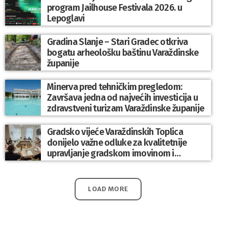
program Jailhouse Festivala 2026. u
Lepoglavi
Gradina Slanje – Stari Gradec otkriva
bogatu arheološku baštinu Varaždinske
županije
Minerva pred tehničkim pregledom:
Završava jedna od najvećih investicija u
zdravstveni turizam Varaždinske županije
Gradsko vijeće Varaždinskih Toplica
donijelo važne odluke za kvalitetnije
upravljanje gradskom imovinom i
komunalnim sustavom
LOAD MORE