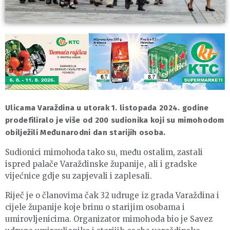
Ulicama Varaždina u utorak 1. listopada 2024. godine
prodefiliralo je više od 200 sudionika koji su mimohodom
obilježili Međunarodni dan starijih osoba.
Sudionici mimohoda tako su, među ostalim, zastali
ispred palače Varaždinske županije, ali i gradske
vijećnice gdje su zapjevali i zaplesali.
Riječ je o članovima čak 32 udruge iz grada Varaždina i
cijele županije koje brinu o starijim osobama i
umirovljenicima. Organizator mimohoda bio je Savez