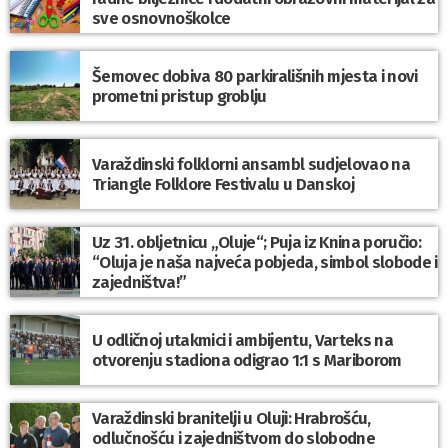
sve osnovnoškolce
Šemovec dobiva 80 parkirališnih mjesta i novi
prometni pristup groblju
Varaždinski folklorni ansambl sudjelovao na
Triangle Folklore Festivalu u Danskoj
Uz 31. obljetnicu „Oluje“; Puja iz Knina poručio:
“Oluja je naša najveća pobjeda, simbol slobode i
zajedništva!”
U odličnoj utakmici i ambijentu, Varteks na
otvorenju stadiona odigrao 1:1 s Mariborom
Varaždinski branitelji u Oluji: Hrabrošću,
odlučnošću i zajedništvom do slobodne