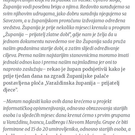
Županija vodi posebnu brigu o njima. Redovito surađujemo sa
svim njihovim udrugama, jako dobru suradnju njegujemo sa
Savezom, a u županijskom proračunu izdvajamo određena
sredstva. Županija je prije nekoliko mjeseci krenula u program
„Županija – prijatelj zlatne dobi”, gdje nam je želja da u
jednom dokumentu navedemo sve što Županija sada pruža
našim građanima starije dobi, a zatim slijedi određivanje
ciljeva. Prema našim najstarijim stanovnicima moramo imati
jednaki odnos kao i prema našim najmlađima jer oni to
naprosto zaslužuju
– rekao je župan podsjetivši kako je
prije tjedan dana na zgradi Županijske palače
postavljena ploča „Varaždinska županija – prijatelj
djece”.
–
Moram naglasiti kako ovih dana krećemo u projekt
informatičkog opismenjivanja, odnosno obrazovanja starijih
osoba i u sljedećih mjesec dana krenut ćemo s prvim grupama
u Varaždinu, Ivancu, Ludbregu i Novom Marofu. Grupe će biti
formirane od 15 do 20 umirovljenika, odnosno starijih osoba, a