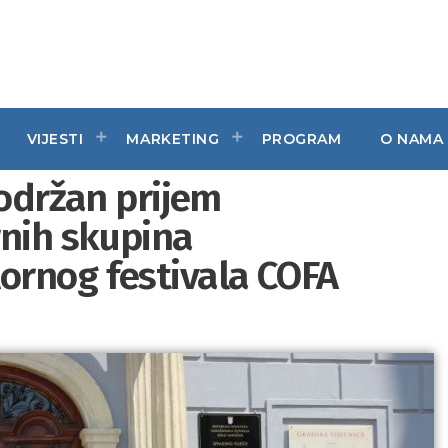
VIJESTI
MARKETING
PROGRAM
O NAMA
 održan prijem
rnih skupina
ornog festivala COFA