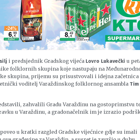
i predsjednik Gradskog vijeća
u pet
ilj
Lovro Lukavečki
avnike folklornih skupina koje nastupaju na Međunarod
e skupina, prijemu su prisustvovali i idejna začetnica 
etnički voditelj Varaždinskog folklornog ansambla
Tim
edstavili, zahvalili Gradu Varaždinu na gostoprimstvu t
oravku u Varaždinu, a gradonačelnik im je izrazio podrš
poveo u kratki razgled Gradske vijećnice gdje su imali
 ove građevine za Varaždin, a susret je završio u duhu