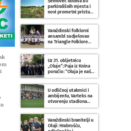
Šemovec dobiva 80
parkirališnih mjesta i
novi prometni pristup
groblju
Varaždinski folklorni
ansambl sudjelovao
na Triangle Folklore
Festivalu u Danskoj
ak
Uz 31. obljetnicu
nom
„Oluje“; Puja iz Knina
i
poručio: “Oluja je naša
najveća pobjeda,
simbol slobode i
zajedništva!”
U odličnoj utakmici i
ambijentu, Varteks na
e
otvorenju stadiona
ku
odigrao 1:1 s
Mariborom
Varaždinski branitelji u
Oluji: Hrabrošću,