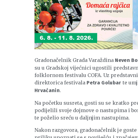
Gradonačelnik Grada Varaždina
Neven Bos
su u Gradskoj vijećnici ugostili predst
folklornom festivalu COFA. Uz predstavnik
direktorica festivala
te umj
Petra Golubar
.
Hrvaćanin
Na početku susreta, gosti su se kratko pr
podijelili svoje dojmove o nastupima i b
te poželio sreću u daljnjim nastupima.
Nakon razgovora, gradonačelnik je goste 
priliku upoznati se s poviješću i značajem