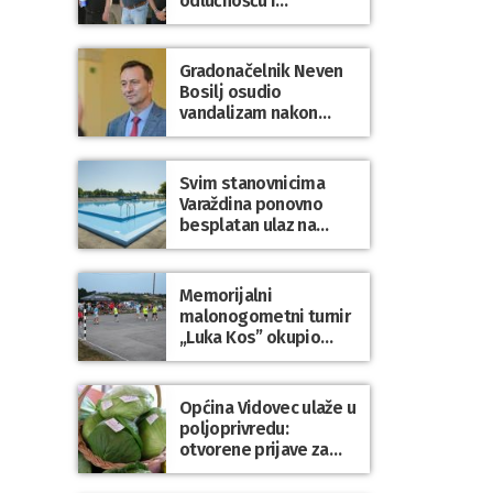
odlučnošću i
zajedništvom do
slobodne Hrvatske!
Gradonačelnik Neven
Bosilj osudio
vandalizam nakon
utakmice NK Varaždin
– HNK Hajduk Split
Svim stanovnicima
Varaždina ponovno
besplatan ulaz na
Gradske bazene i
Gradsko kupalište na
Dravi
Memorijalni
malonogometni turnir
„Luka Kos” okupio
brojne ekipe i
posjetitelje u Sudovcu
Općina Vidovec ulaže u
poljoprivredu:
otvorene prijave za
općinske potpore