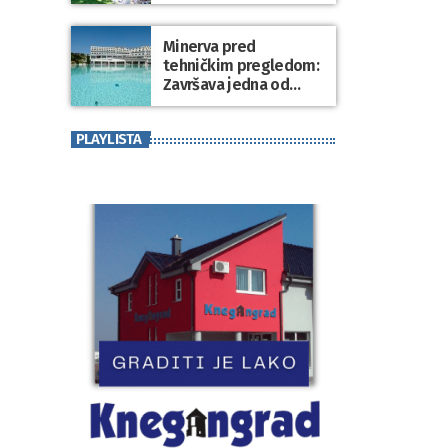
Minerva pred
tehničkim pregledom:
Završava jedna od
najvećih investicija u
zdravstveni turizam
PLAYLISTA
Varaždinske županije