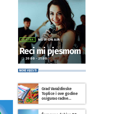
NOW ON AIR
GLAZBA
Reci mi pjesmom
20:00 - 21:00
access_time
NOVE VIJESTI
Grad Varaždinske
Toplice i ove godine
osigurao radne
bilježnice i dodatni
obrazovni materijal za
sve osnovnoškolce