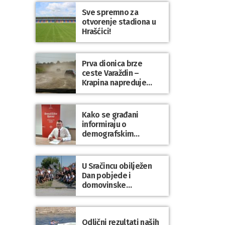
Sve spremno za
otvorenje stadiona u
Hrašćici!
Prva dionica brze
ceste Varaždin –
Krapina napreduje
prema planu
Kako se građani
informiraju o
demografskim
mjerama? Sudjelujte u
istraživanju!
U Sračincu obilježen
Dan pobjede i
domovinske
zahvalnosti te Dan
hrvatskih branitelja
Odlični rezultati naših