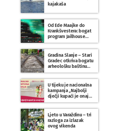
kajakaša
Od Ede Maajke do
Krankšvestera: bogat
program Jailhouse
Festivala 2026. u
Lepoglavi
Gradina Slanje – Stari
Gradec otkriva bogatu
arheološku baštinu
Varaždinske županije
U tijeku je nacionalna
kampanja „Najbolji
dječji kupaći je onaj
koji se nosi“
Ljeto u Varaždinu – tri
razloga za izlazak
ovog vikenda