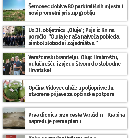
Šemovec dobiva 80 parkirališnih mjesta i
novi prometni pristup groblju
Uz 31. obljetnicu „Oluje“; Puja iz Knina
poručio: “Oluja je naša najveća pobjeda,
simbol slobode i zajedništva!”
Varaždinski branitelji u Oluji: Hrabrošću,
odlučnošću i zajedništvom do slobodne
Hrvatske!
Općina Vidovec ulaže u poljoprivredu:
otvorene prijave za općinske potpore
Prva dionica brze ceste Varaždin – Krapina
napreduje prema planu