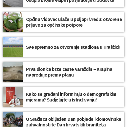
okupio brojne ekipe i posjetitelje u Sudovcu
Općina Vidovec ulaže u poljoprivredu: otvorene
prijave za općinske potpore
Sve spremno za otvorenje stadiona u Hrašćici!
Prva dionica brze ceste Varaždin – Krapina
napreduje prema planu
Kako se građani informiraju o demografskim
mjerama? Sudjelujte u istraživanju!
U Sračincu obilježen Dan pobjede i domovinske
zahvalnosti te Dan hrvatskih branitelja