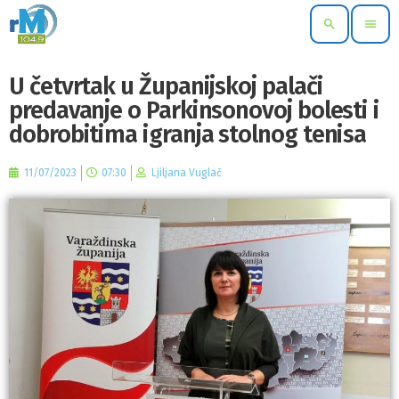
search
menu
U četvrtak u Županijskoj palači
predavanje o Parkinsonovoj bolesti i
dobrobitima igranja stolnog tenisa
11/07/2023
07:30
Ljiljana Vuglač