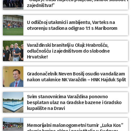
zajedništva!”
U odličnoj utakmici i ambijentu, Varteks na
otvorenju stadiona odigrao 1:1 s Mariborom
Varaždinski branitelji u Oluji: Hrabrošću,
odlučnošću i zajedništvom do slobodne
Hrvatske!
Gradonačelnik Neven Bosilj osudio vandalizam
nakon utakmice NK Varaždin – HNK Hajduk Split
Svim stanovnicima Varaždina ponovno
besplatan ulaz na Gradske bazene i Gradsko
kupalište na Dravi
Memorijalni malonogometni turnir „Luka Kos”