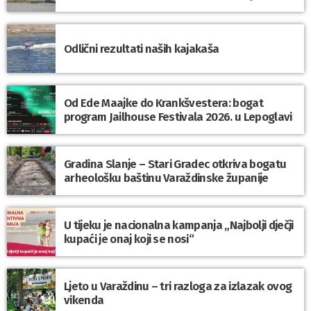
Odlični rezultati naših kajakaša
Od Ede Maajke do Krankšvestera: bogat
program Jailhouse Festivala 2026. u Lepoglavi
Gradina Slanje – Stari Gradec otkriva bogatu
arheološku baštinu Varaždinske županije
U tijeku je nacionalna kampanja „Najbolji dječji
kupaći je onaj koji se nosi“
Ljeto u Varaždinu – tri razloga za izlazak ovog
vikenda