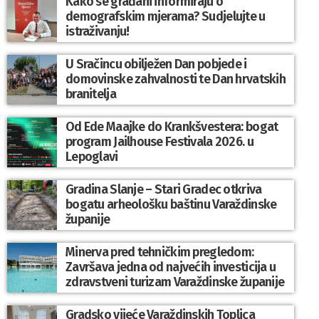
Kako se građani informiraju o
demografskim mjerama? Sudjelujte u
istraživanju!
U Sračincu obilježen Dan pobjede i
domovinske zahvalnosti te Dan hrvatskih
branitelja
Od Ede Maajke do Krankšvestera: bogat
program Jailhouse Festivala 2026. u
Lepoglavi
Gradina Slanje – Stari Gradec otkriva
bogatu arheološku baštinu Varaždinske
županije
Minerva pred tehničkim pregledom:
Završava jedna od najvećih investicija u
zdravstveni turizam Varaždinske županije
Gradsko vijeće Varaždinskih Toplica