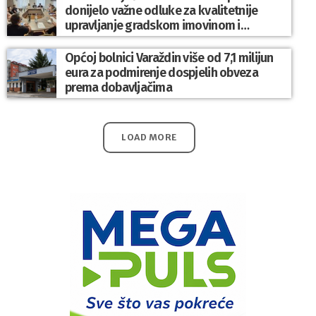
donijelo važne odluke za kvalitetnije
upravljanje gradskom imovinom i
komunalnim sustavom
Općoj bolnici Varaždin više od 7,1 milijun
eura za podmirenje dospjelih obveza
prema dobavljačima
LOAD MORE