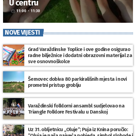
U centru
11:00 - 11:30
access_time
NOVE VIJESTI
Grad Varaždinske Toplice i ove godine osigurao
radne bilježnice i dodatni obrazovni materijal za
sve osnovnoškolce
Šemovec dobiva 80 parkirališnih mjesta i novi
prometni pristup groblju
Varaždinski folklorni ansambl sudjelovao na
Triangle Folklore Festivalu u Danskoj
Uz 31. obljetnicu „Oluje“; Puja iz Knina poručio:
“Oluja je naša najveća pobjeda, simbol slobode i