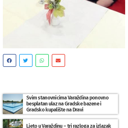
Svim stanovnicima Varaždina ponovno
besplatan ulaz na Gradske bazene i
Gradsko kupalište na Dravi
Ljeto u Varaždinu – tri razloga za izlazak