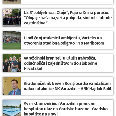
Uz 31. obljetnicu „Oluje“; Puja iz Knina poručio:
“Oluja je naša najveća pobjeda, simbol slobode i
zajedništva!”
U odličnoj utakmici i ambijentu, Varteks na
otvorenju stadiona odigrao 1:1 s Mariborom
Varaždinski branitelji u Oluji: Hrabrošću,
odlučnošću i zajedništvom do slobodne
Hrvatske!
Gradonačelnik Neven Bosilj osudio vandalizam
nakon utakmice NK Varaždin – HNK Hajduk Split
Svim stanovnicima Varaždina ponovno
besplatan ulaz na Gradske bazene i Gradsko
kupalište na Dravi