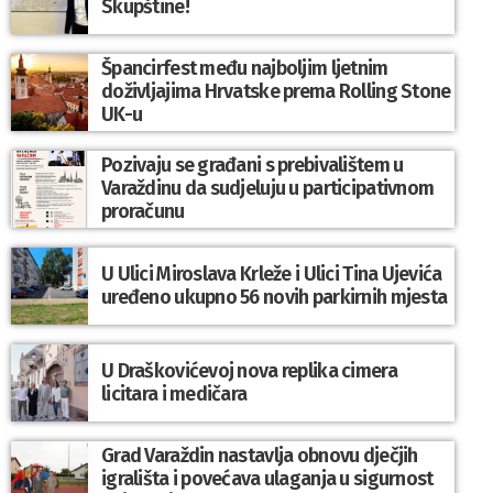
Skupštine!
Špancirfest među najboljim ljetnim
doživljajima Hrvatske prema Rolling Stone
UK-u
Pozivaju se građani s prebivalištem u
Varaždinu da sudjeluju u participativnom
proračunu
U Ulici Miroslava Krleže i Ulici Tina Ujevića
uređeno ukupno 56 novih parkirnih mjesta
U Draškovićevoj nova replika cimera
licitara i medičara
Grad Varaždin nastavlja obnovu dječjih
igrališta i povećava ulaganja u sigurnost