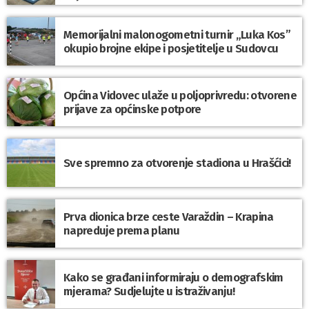
Memorijalni malonogometni turnir „Luka Kos”
okupio brojne ekipe i posjetitelje u Sudovcu
Općina Vidovec ulaže u poljoprivredu: otvorene
prijave za općinske potpore
Sve spremno za otvorenje stadiona u Hrašćici!
Prva dionica brze ceste Varaždin – Krapina
napreduje prema planu
Kako se građani informiraju o demografskim
mjerama? Sudjelujte u istraživanju!