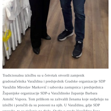
Tradicionalnu izložbu su u četvrtak otvorili zamjenik
gradonačelnika Varaždina i predsjednik Gradske organizacije SDP
Varaždin Miroslav Marković i saborska zastupnica i predsjednica
Županijske organizacije SDP-a Varaždinske županije Barbara
Antolić Vupora. Tom prilikom su zahvalili ženama koje sudjeluju na
izložbi i poručili da su ponosni na njih. U Varaždinu, gdje SDP
upravlja, tu su rješenja na djelu. Ovdje u gradu Varaždinu žene