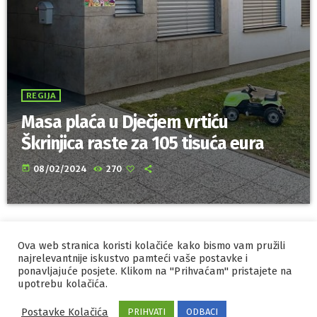
REGIJA
Masa plaća u Dječjem vrtiću
Škrinjica raste za 105 tisuća eura
today
08/02/2024
270
Ova web stranica koristi kolačiće kako bismo vam pružili
IZRADA I HOSTING
ORBIS
najrelevantnije iskustvo pamteći vaše postavke i
ponavljajuće posjete. Klikom na "Prihvaćam" pristajete na
MARKETING
upotrebu kolačića.
PRAVILA PRIVATNOSTI
Postavke Kolačića
PRIHVATI
ODBACI