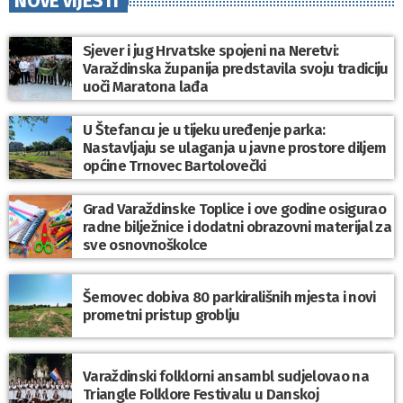
NOVE VIJESTI
Sjever i jug Hrvatske spojeni na Neretvi:
Varaždinska županija predstavila svoju tradiciju
uoči Maratona lađa
U Štefancu je u tijeku uređenje parka:
Nastavljaju se ulaganja u javne prostore diljem
općine Trnovec Bartolovečki
Grad Varaždinske Toplice i ove godine osigurao
radne bilježnice i dodatni obrazovni materijal za
sve osnovnoškolce
Šemovec dobiva 80 parkirališnih mjesta i novi
prometni pristup groblju
Varaždinski folklorni ansambl sudjelovao na
Triangle Folklore Festivalu u Danskoj