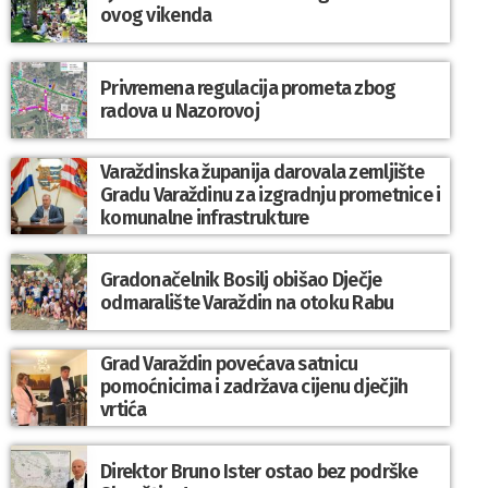
ovog vikenda
Privremena regulacija prometa zbog
radova u Nazorovoj
Varaždinska županija darovala zemljište
Gradu Varaždinu za izgradnju prometnice i
komunalne infrastrukture
Gradonačelnik Bosilj obišao Dječje
odmaralište Varaždin na otoku Rabu
Grad Varaždin povećava satnicu
pomoćnicima i zadržava cijenu dječjih
vrtića
Direktor Bruno Ister ostao bez podrške