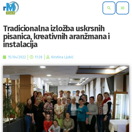
search
menu
Tradicionalna izložba uskrsnih
pisanica, kreativnih aranžmana i
instalacija
15/04/2022
11:28
Kristina Ljubić