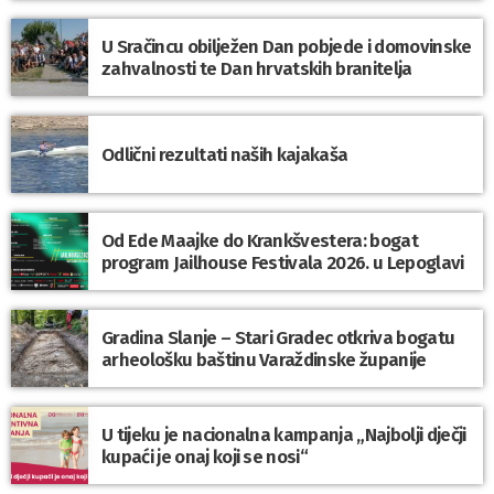
U Sračincu obilježen Dan pobjede i domovinske
zahvalnosti te Dan hrvatskih branitelja
Odlični rezultati naših kajakaša
Od Ede Maajke do Krankšvestera: bogat
program Jailhouse Festivala 2026. u Lepoglavi
Gradina Slanje – Stari Gradec otkriva bogatu
arheološku baštinu Varaždinske županije
U tijeku je nacionalna kampanja „Najbolji dječji
kupaći je onaj koji se nosi“