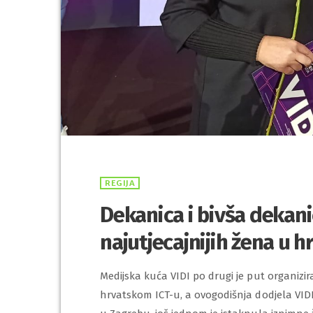
REGIJA
Dekanica i bivša dekan
najutjecajnijih žena u 
Medijska kuća VIDI po drugi je put organizira
hrvatskom ICT-u, a ovogodišnja dodjela VIDI