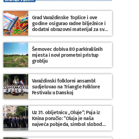
Grad Varaždinske Toplice i ove
godine osigurao radne bilježnice i
dodatni obrazovni materijal za sve
osnovnoškolce
Šemovec dobiva 80 parkirališnih
mjesta i novi prometni pristup
groblju
Varaždinski folklorni ansambl
sudjelovao na Triangle Folklore
Festivalu u Danskoj
Uz 31. obljetnicu „Oluje“; Puja iz
Knina poručio: “Oluja je naša
najveća pobjeda, simbol slobode i
zajedništva!”