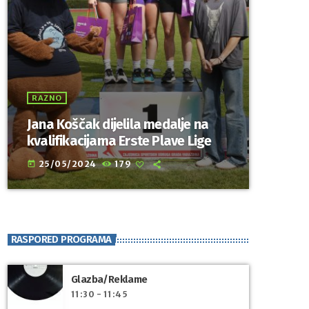
RAZNO
Jana Koščak dijelila medalje na
kvalifikacijama Erste Plave Lige
25/05/2024
179
today
RASPORED PROGRAMA
Glazba/Reklame
11:30 - 11:45