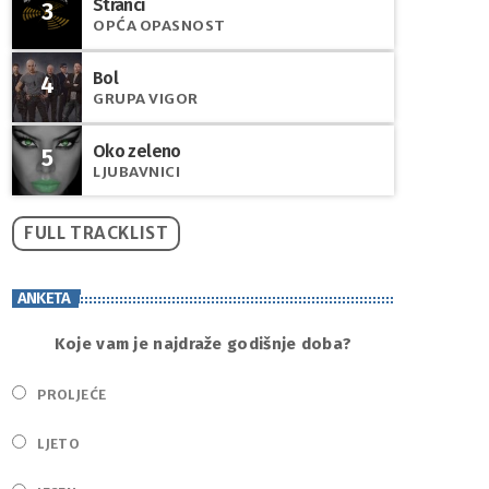
Stranci
3
OPĆA OPASNOST
Bol
4
GRUPA VIGOR
Oko zeleno
5
LJUBAVNICI
FULL TRACKLIST
ANKETA
Koje vam je najdraže godišnje doba?
PROLJEĆE
LJETO