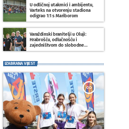
U odličnoj utakmici i ambijentu,
Varteks na otvorenju stadiona
odigrao 1:1 s Mariborom
Varaždinski branitelji u Oluji:
Hrabrošću, odlučnošću i
zajedništvom do slobodne
Hrvatske!
IZABRANA VIJEST
insert_link