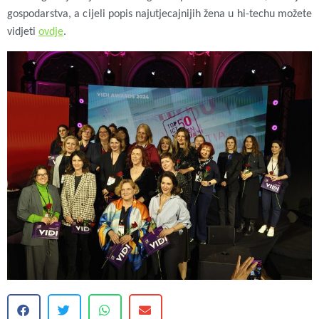
gospodarstva, a cijeli popis najutjecajnijih žena u hi-techu možete
vidjeti
ovdje
.