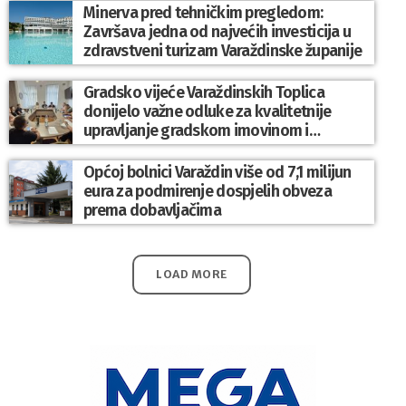
Minerva pred tehničkim pregledom:
Završava jedna od najvećih investicija u
zdravstveni turizam Varaždinske županije
Gradsko vijeće Varaždinskih Toplica
donijelo važne odluke za kvalitetnije
upravljanje gradskom imovinom i
komunalnim sustavom
Općoj bolnici Varaždin više od 7,1 milijun
eura za podmirenje dospjelih obveza
prema dobavljačima
LOAD MORE