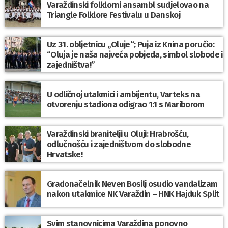
Varaždinski folklorni ansambl sudjelovao na
Triangle Folklore Festivalu u Danskoj
Uz 31. obljetnicu „Oluje“; Puja iz Knina poručio:
“Oluja je naša najveća pobjeda, simbol slobode i
zajedništva!”
U odličnoj utakmici i ambijentu, Varteks na
otvorenju stadiona odigrao 1:1 s Mariborom
Varaždinski branitelji u Oluji: Hrabrošću,
odlučnošću i zajedništvom do slobodne
Hrvatske!
Gradonačelnik Neven Bosilj osudio vandalizam
nakon utakmice NK Varaždin – HNK Hajduk Split
Svim stanovnicima Varaždina ponovno