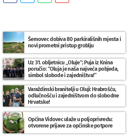
Šemovec dobiva 80 parkirališnih mjesta i
novi prometni pristup groblju
Uz 31. obljetnicu „Oluje“; Puja iz Knina
poručio: “Oluja je naša najveća pobjeda,
simbol slobode i zajedništva!”
Varaždinski branitelji u Oluji: Hrabrošću,
odlučnošću i zajedništvom do slobodne
Hrvatske!
Općina Vidovec ulaže u poljoprivredu:
otvorene prijave za općinske potpore