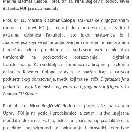
Marina Klačmer Čalopa i prof. dr. sc. Nina Begičević Ređep, bivša
dekanica FOI-ja u dva mandata
.
Prof. dr. sc. Marina Klačmer Čalopa
istaknula se dugogodišnjim
radom u Upravi FOI-ja, najprije kao prodekanica, a zatim i
aktualna dekanica Fakulteta. Isto tako, nastavnica je i
znanstvenica koja se ističe sudjelovanjem na brojnim nacionalnim
i međunarodnim projektima te vodstvom važnih inicijativa
usmjerenih na poduzetničko obrazovanje i digitalnu
transformaciju. Kao voditeljica i suradnica na brojnim projektima
dekanica Klačmer Čalopa ostavila je snažan trag u razvoju
poduzetničkog obrazovanja, među kojima se ističu
Digitalizacija u
poduzetništvu u kontekstu odgovora na egzogeni šok (DigEntre)
i
Pannon EU Stories
.
Prof. dr. sc. Nina Begičević Ređep
se pored više mandata u
Upravi FOI-ja na poziciji prodekanice, a zatim i u dva uspješna
mandata dekanice FOI-ja, ističe u znanstvenoj produktivnosti,
projektnoj angažiranosti te pokretanju i provedbi intenzivne