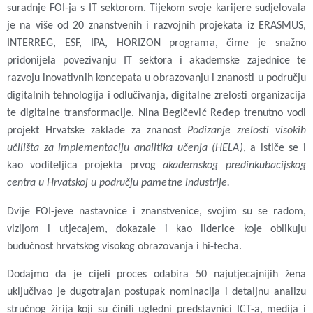
suradnje FOI-ja s IT sektorom. Tijekom svoje karijere sudjelovala
je na više od 20 znanstvenih i razvojnih projekata iz ERASMUS,
INTERREG, ESF, IPA, HORIZON programa, čime je snažno
pridonijela povezivanju IT sektora i akademske zajednice te
razvoju inovativnih koncepata u obrazovanju i znanosti u području
digitalnih tehnologija i odlučivanja, digitalne zrelosti organizacija
te digitalne transformacije. Nina Begičević Ređep trenutno vodi
projekt Hrvatske zaklade za znanost
Podizanje zrelosti visokih
učilišta za implementaciju analitika učenja (HELA)
, a ističe se i
kao voditeljica projekta prvog
akademskog predinkubacijskog
centra u Hrvatskoj u području pametne industrije.
Dvije FOI-jeve nastavnice i znanstvenice, svojim su se radom,
vizijom i utjecajem, dokazale i kao liderice koje oblikuju
budućnost hrvatskog visokog obrazovanja i hi-techa.
Dodajmo da je cijeli proces odabira 50 najutjecajnijih žena
uključivao je dugotrajan postupak nominacija i detaljnu analizu
stručnog žirija koji su činili ugledni predstavnici ICT-a, medija i