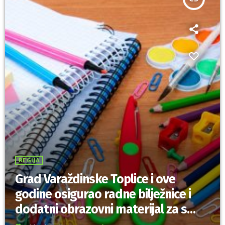
REGIJA
Grad Varaždinske Toplice i ove
godine osigurao radne bilježnice i
dodatni obrazovni materijal za sve
osnovnoškolce