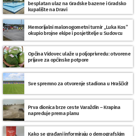
besplatan ulaz na Gradske bazene i Gradsko
kupalište na Dravi
Memorijalni malonogometni turnir „Luka Kos”
okupio brojne ekipe i posjetitelje u Sudovcu
Općina Vidovec ulaže u poljoprivredu: otvorene
prijave za općinske potpore
Sve spremno za otvorenje stadiona u Hrašćici!
Prva dionica brze ceste Varaždin – Krapina
napreduje prema planu
Kako se građani informiraju o demografskim