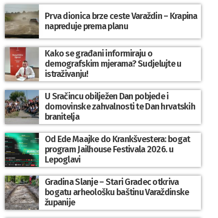
Prva dionica brze ceste Varaždin – Krapina
napreduje prema planu
Kako se građani informiraju o
demografskim mjerama? Sudjelujte u
istraživanju!
U Sračincu obilježen Dan pobjede i
domovinske zahvalnosti te Dan hrvatskih
branitelja
Od Ede Maajke do Krankšvestera: bogat
program Jailhouse Festivala 2026. u
Lepoglavi
Gradina Slanje – Stari Gradec otkriva
bogatu arheološku baštinu Varaždinske
županije