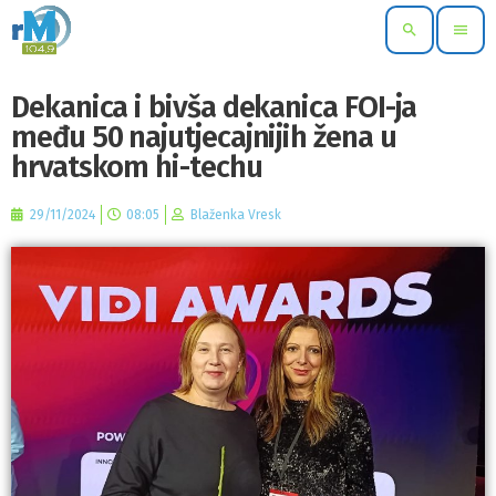
search
menu
Dekanica i bivša dekanica FOI-ja
među 50 najutjecajnijih žena u
hrvatskom hi-techu
29/11/2024
08:05
Blaženka Vresk