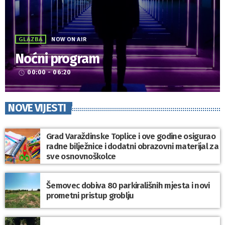
GLAZBA
NOW ON AIR
Noćni program
00:00 - 06:20
access_time
NOVE VIJESTI
Grad Varaždinske Toplice i ove godine osigurao
radne bilježnice i dodatni obrazovni materijal za
sve osnovnoškolce
Šemovec dobiva 80 parkirališnih mjesta i novi
prometni pristup groblju