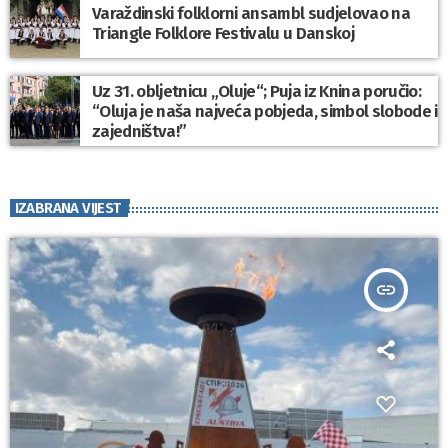
Varaždinski folklorni ansambl sudjelovao na
Triangle Folklore Festivalu u Danskoj
Uz 31. obljetnicu „Oluje“; Puja iz Knina poručio:
“Oluja je naša najveća pobjeda, simbol slobode i
zajedništva!”
IZABRANA VIJEST
insert_link