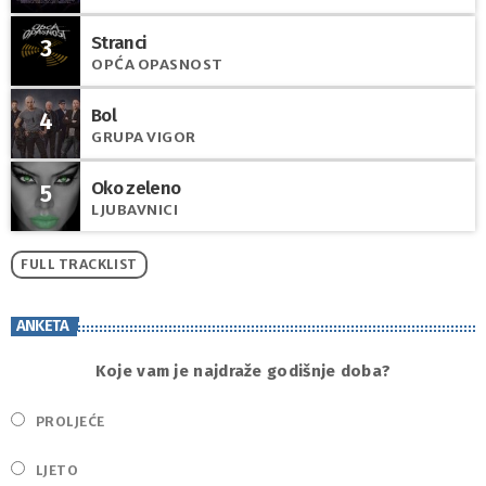
Stranci
3
OPĆA OPASNOST
Bol
4
GRUPA VIGOR
Oko zeleno
5
LJUBAVNICI
FULL TRACKLIST
ANKETA
Koje vam je najdraže godišnje doba?
PROLJEĆE
LJETO