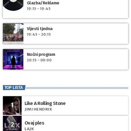
Glazba/Reklame
19:15 - 19:45
Vijesti tjedna
19:45 - 20:15
Noćni program
20:15 - 00:00
TOP LISTA
Like A Rolling Stone
1
JIMI HENDRIX
Ovaj ples
2
LAJK