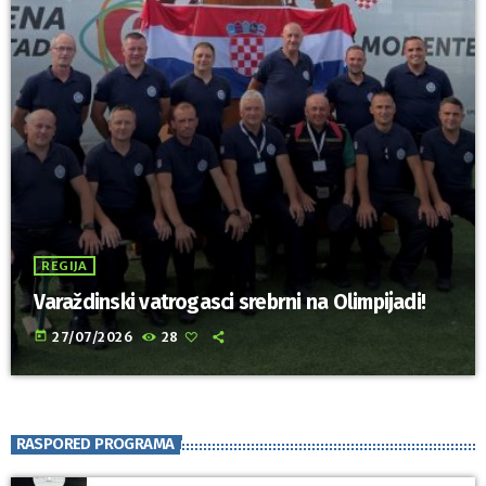
REGIJA
Varaždinski vatrogasci srebrni na Olimpijadi!
today
27/07/2026
28
RASPORED PROGRAMA