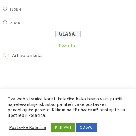
JESEN
ZIMA
Rezultat
Arhiva anketa
Ova web stranica koristi kolačiće kako bismo vam pružili
IZRADA I HOSTING
ORBIS
najrelevantnije iskustvo pamteći vaše postavke i
ponavljajuće posjete. Klikom na "Prihvaćam" pristajete na
MARKETING
PRAVILA PRIVATNOSTI
upotrebu kolačića.
Postavke Kolačića
PRIHVATI
ODBACI