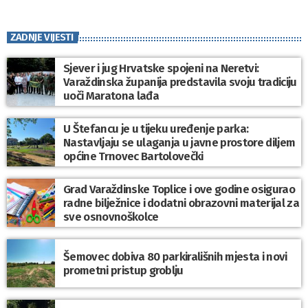
ZADNJE VIJESTI
Sjever i jug Hrvatske spojeni na Neretvi:
Varaždinska županija predstavila svoju tradiciju
uoči Maratona lađa
U Štefancu je u tijeku uređenje parka:
Nastavljaju se ulaganja u javne prostore diljem
općine Trnovec Bartolovečki
Grad Varaždinske Toplice i ove godine osigurao
radne bilježnice i dodatni obrazovni materijal za
sve osnovnoškolce
Šemovec dobiva 80 parkirališnih mjesta i novi
prometni pristup groblju