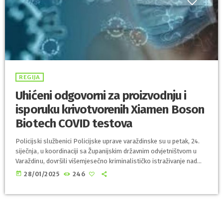
REGIJA
Uhićeni odgovorni za proizvodnju i
isporuku krivotvorenih Xiamen Boson
Biotech COVID testova
Policijski službenici Policijske uprave varaždinske su u petak, 24.
siječnja, u koordinaciji sa Županijskim državnim odvjetništvom u
Varaždinu, dovršili višemjesečno kriminalističko istraživanje nad
dvojicom muškaraca starosti 25 i 65 godina, s područja
today
28/01/2025
246
Varaždinske županije. Kriminalističkim istraživanjem je potvrđena
osnovanost sumnje da su navedene osobe, kao odgovorne osobe
jednog trgovačkog društva registriranog na području Republike
Hrvatske, počinili kazneno djelo Krivotvorenje lijekova ili
medicinskih proizvoda, opisano u članku 185. Kaznenog zakona.