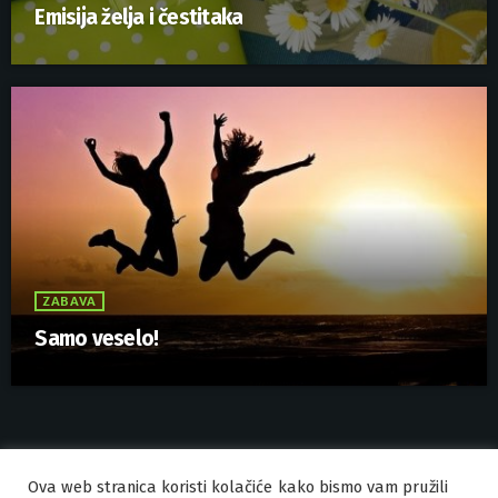
Emisija želja i čestitaka
ZABAVA
Samo veselo!
Ova web stranica koristi kolačiće kako bismo vam pružili
IZRADA I HOSTING
ORBIS