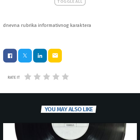
TOGGLE ALL
dnevna rubrika informativnog karaktera
email
RATE IT
YOU MAY ALSO LIKE