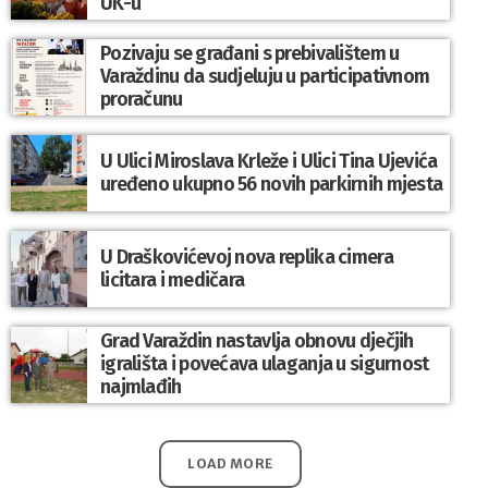
UK-u
Pozivaju se građani s prebivalištem u
Varaždinu da sudjeluju u participativnom
proračunu
U Ulici Miroslava Krleže i Ulici Tina Ujevića
uređeno ukupno 56 novih parkirnih mjesta
U Draškovićevoj nova replika cimera
licitara i medičara
Grad Varaždin nastavlja obnovu dječjih
igrališta i povećava ulaganja u sigurnost
najmlađih
LOAD MORE