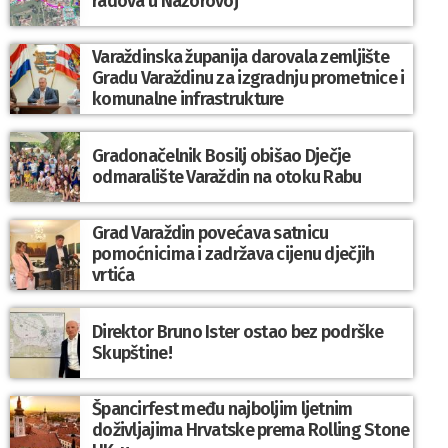
radova u Nazorovoj
Varaždinska županija darovala zemljište
Gradu Varaždinu za izgradnju prometnice i
komunalne infrastrukture
Gradonačelnik Bosilj obišao Dječje
odmaralište Varaždin na otoku Rabu
Grad Varaždin povećava satnicu
pomoćnicima i zadržava cijenu dječjih
vrtića
Direktor Bruno Ister ostao bez podrške
Skupštine!
Špancirfest među najboljim ljetnim
doživljajima Hrvatske prema Rolling Stone