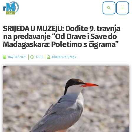
search
menu
SRIJEDA U MUZEJU: Dođite 9. travnja
na predavanje “Od Drave i Save do
Madagaskara: Poletimo s čigrama”
04/04/2025
12:05
Blaženka Vresk