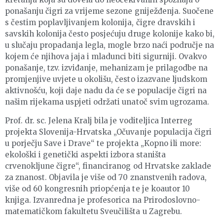
ponašanju čigri za vrijeme sezone gniježđenja. Suočene
s čestim poplavljivanjem kolonija, čigre dravskih i
savskih kolonija često posjećuju druge kolonije kako bi,
u slučaju propadanja legla, mogle brzo naći područje na
kojem će njihova jaja i mladunci biti sigurniji. Ovakvo
ponašanje, tzv. izviđanje, mehanizam je prilagodbe na
promjenjive uvjete u okolišu, često izazvane ljudskom
aktivnošću, koji daje nadu da će se populacije čigri na
našim rijekama uspjeti održati unatoč svim ugrozama.
Prof. dr. sc. Jelena Kralj bila je voditeljica Interreg
projekta Slovenija-Hrvatska „Očuvanje populacija čigri
u porječju Save i Drave“ te projekta „Kopno ili more:
ekološki i genetički aspekti izbora staništa
crvenokljune čigre“, financiranog od Hrvatske zaklade
za znanost. Objavila je više od 70 znanstvenih radova,
više od 60 kongresnih priopćenja te je koautor 10
knjiga. Izvanredna je profesorica na Prirodoslovno-
matematičkom fakultetu Sveučilišta u Zagrebu.