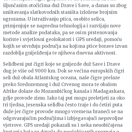
šljunčanim otočićima duž Drave i Save, a danas su zbog
uništavanja slatkovodnih staništa izložene brojnim
ugrozama. U istraživanju ptica, osobito selica,
primjenjuje se napredna tehnologija i razvijaju nove
metode analize podataka, pa se osim prstenovanja
koriste i svjetlosni geolokatori i GPS uređaji, pomoću
kojih se utvrđuju područja na kojima ptice borave izvan
razdoblja gniježđenja te njihova dnevna aktivnost.
Selidbeni put čigri koje se gnijezde duž Save i Drave
dug je više od 9000 km. Dok se većina europskih čigri
seli duž obala Atlantskog oceana, naše čigre prelaze
preko Sredozemnog i duž Crvenog mora te obalom
Afrike dolaze do Mozambičkog kanala i Madagaskara,
gdje provode zimu. Iako taj put mogu preletjeti za oko
tri tjedna, jesenska selidba često traje i do četiri puta
duže jer čigre provode mnogo vremena hraneći se na
odgovarajućim područjima i izbjegavajući nepovoljne
vjetrove. GPS uređaji pokazali su i neka neuobičajena
kretanja koja su dovela do neočekivanih spoznaja o