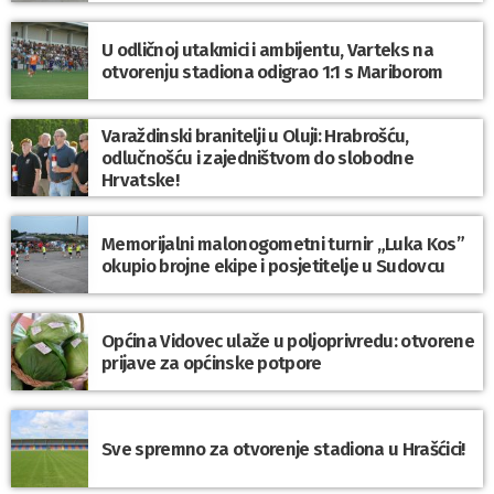
U odličnoj utakmici i ambijentu, Varteks na
otvorenju stadiona odigrao 1:1 s Mariborom
Varaždinski branitelji u Oluji: Hrabrošću,
odlučnošću i zajedništvom do slobodne
Hrvatske!
Memorijalni malonogometni turnir „Luka Kos”
okupio brojne ekipe i posjetitelje u Sudovcu
Općina Vidovec ulaže u poljoprivredu: otvorene
prijave za općinske potpore
Sve spremno za otvorenje stadiona u Hrašćici!