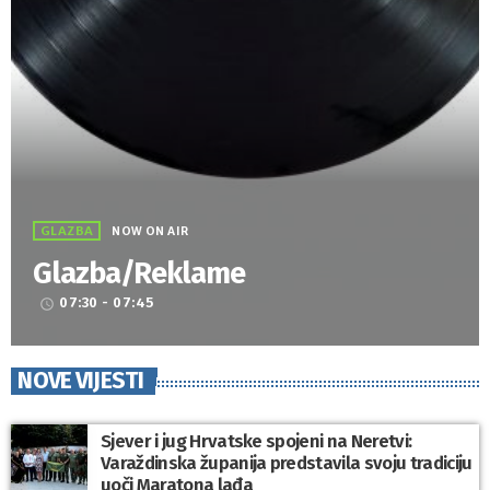
GLAZBA
NOW ON AIR
Glazba/Reklame
07:30 - 07:45
access_time
NOVE VIJESTI
Sjever i jug Hrvatske spojeni na Neretvi:
Varaždinska županija predstavila svoju tradiciju
uoči Maratona lađa