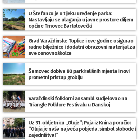
U Štefancu je u tijeku uređenje parka:
Nastavljaju se ulaganja u javne prostore diljem
općine Trnovec Bartolovečki
Grad Varaždinske Toplice i ove godine osigurao
radne bilježnice i dodatni obrazovni materijal za
sve osnovnoškolce
Šemovec dobiva 80 parkirališnih mjesta i novi
prometni pristup groblju
Varaždinski folklorni ansambl sudjelovao na
Triangle Folklore Festivalu u Danskoj
Uz 31. obljetnicu „Oluje“; Puja iz Knina poručio:
“Oluja je naša najveća pobjeda, simbol slobode i
zajedništva!”