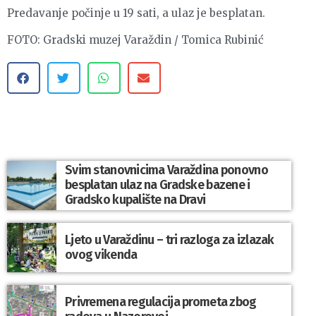
Predavanje počinje u 19 sati, a ulaz je besplatan.
FOTO: Gradski muzej Varaždin / Tomica Rubinić
Svim stanovnicima Varaždina ponovno
besplatan ulaz na Gradske bazene i
Gradsko kupalište na Dravi
Ljeto u Varaždinu – tri razloga za izlazak
ovog vikenda
Privremena regulacija prometa zbog