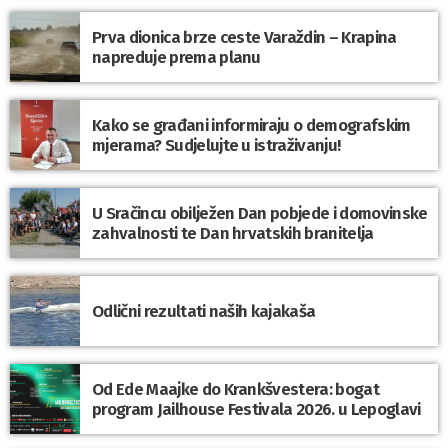
Prva dionica brze ceste Varaždin – Krapina
napreduje prema planu
Kako se građani informiraju o demografskim
mjerama? Sudjelujte u istraživanju!
U Sračincu obilježen Dan pobjede i domovinske
zahvalnosti te Dan hrvatskih branitelja
Odlični rezultati naših kajakaša
Od Ede Maajke do Krankšvestera: bogat
program Jailhouse Festivala 2026. u Lepoglavi