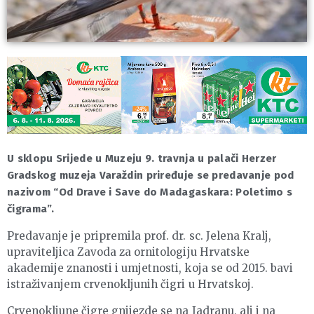
U sklopu Srijede u Muzeju 9. travnja u palači Herzer
Gradskog muzeja Varaždin priređuje se predavanje pod
nazivom “Od Drave i Save do Madagaskara: Poletimo s
čigrama”.
Predavanje je pripremila prof. dr. sc. Jelena Kralj,
upraviteljica Zavoda za ornitologiju Hrvatske
akademije znanosti i umjetnosti, koja se od 2015. bavi
istraživanjem crvenokljunih čigri u Hrvatskoj.
Crvenokljune čigre gnijezde se na Jadranu, ali i na