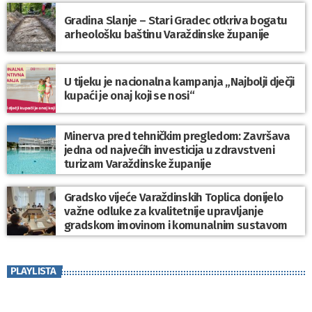
Gradina Slanje – Stari Gradec otkriva bogatu
arheološku baštinu Varaždinske županije
U tijeku je nacionalna kampanja „Najbolji dječji
kupaći je onaj koji se nosi“
Minerva pred tehničkim pregledom: Završava
jedna od najvećih investicija u zdravstveni
turizam Varaždinske županije
Gradsko vijeće Varaždinskih Toplica donijelo
važne odluke za kvalitetnije upravljanje
gradskom imovinom i komunalnim sustavom
PLAYLISTA