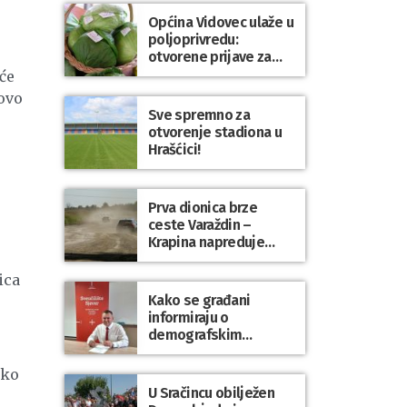
Općina Vidovec ulaže u
poljoprivredu:
otvorene prijave za
općinske potpore
će
ovo
Sve spremno za
otvorenje stadiona u
Hrašćici!
Prva dionica brze
ceste Varaždin –
Krapina napreduje
prema planu
ica
Kako se građani
informiraju o
demografskim
mjerama? Sudjelujte u
istraživanju!
ako
U Sračincu obilježen