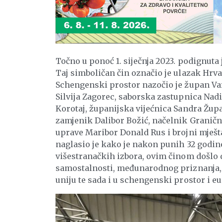
Točno u ponoć 1. siječnja 2023. podignut
Taj simboličan čin označio je ulazak Hrv
Schengenski prostor nazočio je župan Va
Silvija Zagorec, saborska zastupnica Nad
Korotaj, županijska vijećnica Sandra Žup
zamjenik Dalibor Božić, načelnik Granične
uprave Maribor Donald Rus i brojni mješ
naglasio je kako je nakon punih 32 godi
višestranačkih izbora, ovim činom došlo d
samostalnosti, međunarodnog priznanja,
uniju te sada i u schengenski prostor i e