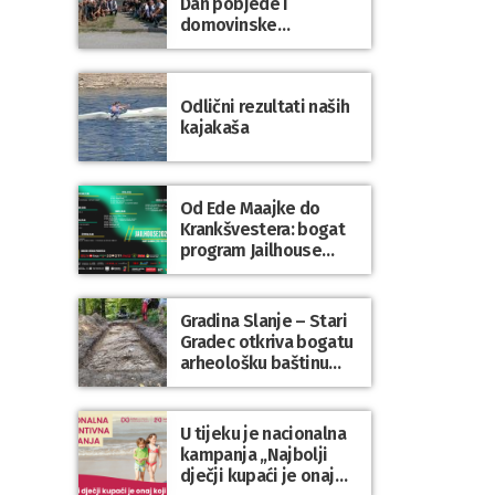
Dan pobjede i
domovinske
zahvalnosti te Dan
hrvatskih branitelja
Odlični rezultati naših
kajakaša
Od Ede Maajke do
Krankšvestera: bogat
program Jailhouse
Festivala 2026. u
Lepoglavi
Gradina Slanje – Stari
Gradec otkriva bogatu
arheološku baštinu
Varaždinske županije
U tijeku je nacionalna
kampanja „Najbolji
dječji kupaći je onaj