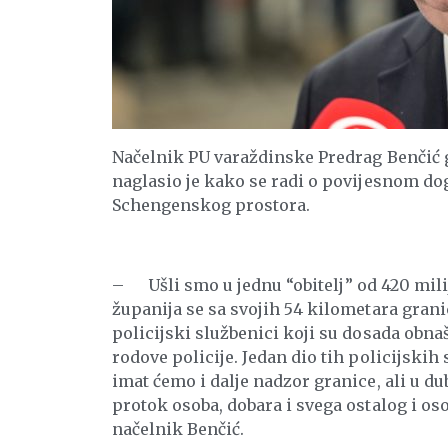
Načelnik PU varaždinske Predrag Benčić 
naglasio je kako se radi o povijesnom dog
Schengenskog prostora.
– Ušli smo u jednu “obitelj” od 420 mili
županija se sa svojih 54 kilometara granice
policijski službenici koji su dosada obnaš
rodove policije. Jedan dio tih policijskih
imat ćemo i dalje nadzor granice, ali u d
protok osoba, dobara i svega ostalog i os
načelnik Benčić.