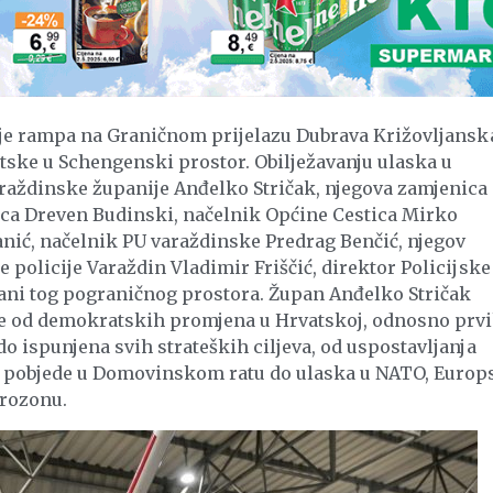
a je rampa na Graničnom prijelazu Dubrava Križovljansk
atske u Schengenski prostor. Obilježavanju ulaska u
raždinske županije Anđelko Stričak, njegova zamjenica
ica Dreven Budinski, načelnik Općine Cestica Mirko
anić, načelnik PU varaždinske Predrag Benčić, njegov
 policije Varaždin Vladimir Friščić, direktor Policijske
tani tog pograničnog prostora. Župan Anđelko Stričak
ne od demokratskih promjena u Hrvatskoj, odnosno prv
o ispunjena svih strateških ciljeva, od uspostavljanja
 pobjede u Domovinskom ratu do ulaska u NATO, Europ
urozonu.