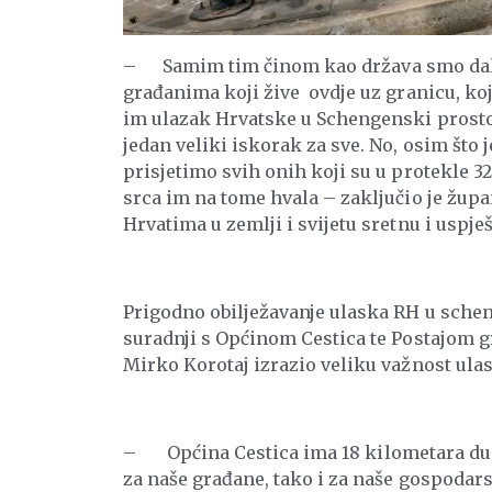
– Samim tim činom kao država smo dalek
građanima koji žive ovdje uz granicu, ko
im ulazak Hrvatske u Schengenski prostor
jedan veliki iskorak za sve. No, osim što j
prisjetimo svih onih koji su u protekle 3
srca im na tome hvala – zaključio je župa
Hrvatima u zemlji i svijetu sretnu i uspje
Prigodno obilježavanje ulaska RH u schen
suradnji s Općinom Cestica te Postajom g
Mirko Korotaj izrazio veliku važnost ula
– Općina Cestica ima 18 kilometara dugu
za naše građane, tako i za naše gospodars