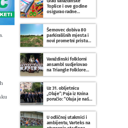
Grad Varaždinske
Bartolovečki
Toplice i ove godine
osigurao radne
bilježnice i dodatni
obrazovni materijal za
sve osnovnoškolce
Šemovec dobiva 80
a.
parkirališnih mjesta i
novi prometni pristup
groblju
Varaždinski folklorni
ansambl sudjelovao
na Triangle Folklore
Festivalu u Danskoj
ih
Uz 31. obljetnicu
„Oluje“; Puja iz Knina
sku
poručio: “Oluja je naša
najveća pobjeda,
simbol slobode i
zajedništva!”
U odličnoj utakmici i
ambijentu, Varteks na