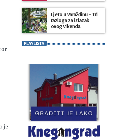
koji se nosi“
Ljeto u Varaždinu – tri
razloga za izlazak
ovog vikenda
PLAYLISTA
tor
o je