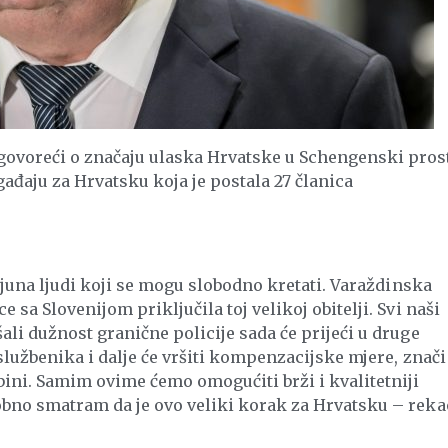
govoreći o značaju ulaska Hrvatske u Schengenski pros
ađaju za Hrvatsku koja je postala 27 članica
juna ljudi koji se mogu slobodno kretati. Varaždinska
 sa Slovenijom priključila toj velikoj obitelji. Svi naši
ali dužnost granične policije sada će prijeći u druge
 službenika i dalje će vršiti kompenzacijske mjere, znači
ubini. Samim ovime ćemo omogućiti brži i kvalitetniji
obno smatram da je ovo veliki korak za Hrvatsku – reka