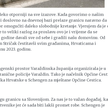
o otporniji na sve izazove. Kada govorimo o našim
ji doslovno na dnevnoj bazi prelaze granicu naravno da 
 omogućiti daleko slobodnije kretanje. Vjerujem da je 
e to veliki razlog za proslavu ovo je i vrijeme da se
2 godine davali sve od sebe i gradili našu domovinu. Od
n Stričak čestitavši svim građanima, Hrvaticama i
šnu 2023. godinu.
genski prostor Varaždinska županija organizirala je u
ranične policije Varaždin. Tako je načelnik Općine Cest
ska Hrvatske u Schengen za mještane Općine Cestica.
 granicu sa Slovenijom. Za nas je to važan događaj, k
tvenike jer će sada biti lakši promet robe. Schengen je