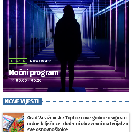
GLAZBA
NOW ON AIR
Noćni program
00:00 - 06:20
access_time
NOVE VIJESTI
Grad Varaždinske Toplice i ove godine osigurao
radne bilježnice i dodatni obrazovni materijal za
sve osnovnoškolce