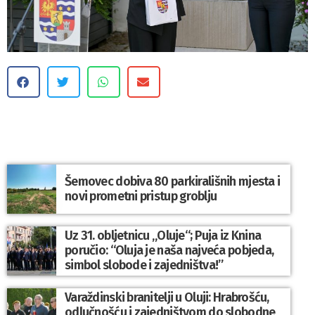
Šemovec dobiva 80 parkirališnih mjesta i
novi prometni pristup groblju
Uz 31. obljetnicu „Oluje“; Puja iz Knina
poručio: “Oluja je naša najveća pobjeda,
simbol slobode i zajedništva!”
Varaždinski branitelji u Oluji: Hrabrošću,
odlučnošću i zajedništvom do slobodne