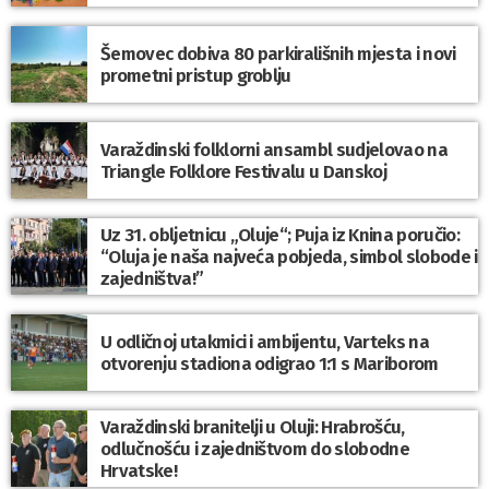
Šemovec dobiva 80 parkirališnih mjesta i novi
prometni pristup groblju
Varaždinski folklorni ansambl sudjelovao na
Triangle Folklore Festivalu u Danskoj
Uz 31. obljetnicu „Oluje“; Puja iz Knina poručio:
“Oluja je naša najveća pobjeda, simbol slobode i
zajedništva!”
U odličnoj utakmici i ambijentu, Varteks na
otvorenju stadiona odigrao 1:1 s Mariborom
Varaždinski branitelji u Oluji: Hrabrošću,
odlučnošću i zajedništvom do slobodne
Hrvatske!