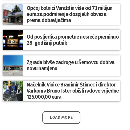
komunalnim sustavom
Općoj bolnici Varaždin više od 7,1 milijun
eura za podmirenje dospjelih obveza
prema dobavljačima
Od posljedica prometne nesreće preminuo
28-godišnji putnik
Zgrada bivše zadruge u Šemovcu dobiva
novu namjenu
Načelnik Vinice Branimir Štimec i direktor
Varkoma Bruno Ister obišli radove vrijedne
125.000,00 eura
LOAD MORE