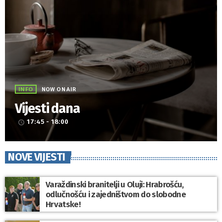
INFO
NOW ON AIR
Vijesti dana
17:45 - 18:00
access_time
NOVE VIJESTI
Varaždinski branitelji u Oluji: Hrabrošću,
odlučnošću i zajedništvom do slobodne
Hrvatske!