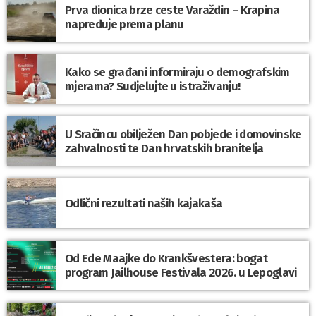
Prva dionica brze ceste Varaždin – Krapina
napreduje prema planu
Kako se građani informiraju o demografskim
mjerama? Sudjelujte u istraživanju!
U Sračincu obilježen Dan pobjede i domovinske
zahvalnosti te Dan hrvatskih branitelja
Odlični rezultati naših kajakaša
Od Ede Maajke do Krankšvestera: bogat
program Jailhouse Festivala 2026. u Lepoglavi