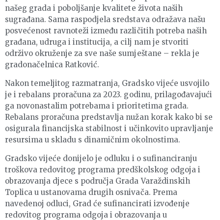
našeg grada i poboljšanje kvalitete života naših
sugrađana. Sama raspodjela sredstava odražava našu
posvećenost ravnoteži između različitih potreba naših
građana, udruga i institucija, a cilj nam je stvoriti
održivo okruženje za sve naše sumještane – rekla je
gradonačelnica Ratković.
Nakon temeljitog razmatranja, Gradsko vijeće usvojilo
je i rebalans proračuna za 2023. godinu, prilagođavajući
ga novonastalim potrebama i prioritetima grada.
Rebalans proračuna predstavlja nužan korak kako bi se
osigurala financijska stabilnost i učinkovito upravljanje
resursima u skladu s dinamičnim okolnostima.
Gradsko vijeće donijelo je odluku i o sufinanciranju
troškova redovitog programa predškolskog odgoja i
obrazovanja djece s područja Grada Varaždinskih
Toplica u ustanovama drugih osnivača. Prema
navedenoj odluci, Grad će sufinancirati izvođenje
redovitog programa odgoja i obrazovanja u