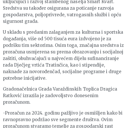
uključujući i razvoj stambenog naselja Smart Kvart.
Sredstva su također osigurana za poticanje razvoja
gospodarstva, poljoprivrede, vatrogasnih službi i opću
sigurnost grada.
U skladu s predanim zalaganjem za kulturna i sportska
događanja, više od 500 tisuća eura izdvojeno je za
podršku tim sektorima. Osim toga, značajna sredstva iz
proračuna usmjerena su prema obrazovanju i socijalnoj
zaštiti, obuhvaćajući u najvećem dijelu sufinanciranje
rada Dječjeg vrtića Tratinčica, kao i stipendije,
naknade za novorođenčad, socijalne programe i druge
potrebne inicijative.
Gradonačelnica Grada Varaždinskih Toplica Dragica
Ratković izrazila je zadovoljstvo donesenim
proračunom.
-Proračun za 2024. godinu pažljivo je osmišljen kako bi
ravnopravno podržao sve segmente društva. Ovim
proračunom stvaramo temelje za gospodarski rast