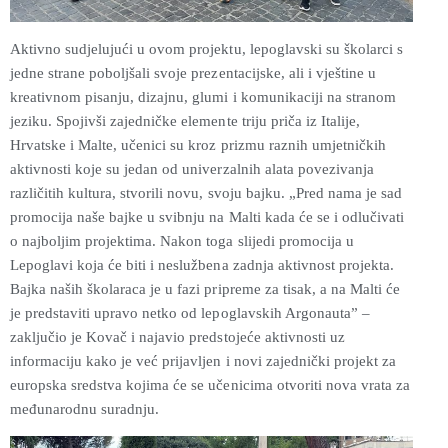
Aktivno sudjelujući u ovom projektu, lepoglavski su školarci s
jedne strane poboljšali svoje prezentacijske, ali i vještine u
kreativnom pisanju, dizajnu, glumi i komunikaciji na stranom
jeziku. Spojivši zajedničke elemente triju priča iz Italije,
Hrvatske i Malte, učenici su kroz prizmu raznih umjetničkih
aktivnosti koje su jedan od univerzalnih alata povezivanja
različitih kultura, stvorili novu, svoju bajku. „Pred nama je sad
promocija naše bajke u svibnju na Malti kada će se i odlučivati
o najboljim projektima. Nakon toga slijedi promocija u
Lepoglavi koja će biti i neslužbena zadnja aktivnost projekta.
Bajka naših školaraca je u fazi pripreme za tisak, a na Malti će
je predstaviti upravo netko od lepoglavskih Argonauta” –
zaključio je Kovač i najavio predstojeće aktivnosti uz
informaciju kako je već prijavljen i novi zajednički projekt za
europska sredstva kojima će se učenicima otvoriti nova vrata za
međunarodnu suradnju.