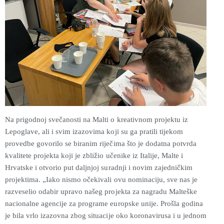
Na prigodnoj svečanosti na Malti o kreativnom projektu iz
Lepoglave, ali i svim izazovima koji su ga pratili tijekom
provedbe govorilo se biranim riječima što je dodatna potvrda
kvalitete projekta koji je zbližio učenike iz Italije, Malte i
Hrvatske i otvorio put daljnjoj suradnji i novim zajedničkim
projektima. „Iako nismo očekivali ovu nominaciju, sve nas je
razveselio odabir upravo našeg projekta za nagradu Malteške
nacionalne agencije za programe europske unije. Prošla godina
je bila vrlo izazovna zbog situacije oko koronavirusa i u jednom