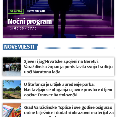
GLAZBA
NOW ON AIR
Noćni program
00:00 - 07:10
access_time
NOVE VIJESTI
Sjever i jug Hrvatske spojeni na Neretvi:
Varaždinska županija predstavila svoju tradiciju
uoči Maratona lađa
U Štefancu je u tijeku uređenje parka:
Nastavljaju se ulaganja u javne prostore diljem
općine Trnovec Bartolovečki
Grad Varaždinske Toplice i ove godine osigurao
radne bilježnice i dodatni obrazovni materijal za