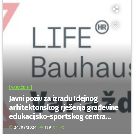
VARAŽDIN
Javni poziv za izradu Idejnog
arhitektonskog rješenja građevine
edukacijsko-sportskog centra
„Beli Kipi“
today
24/07/2024
139