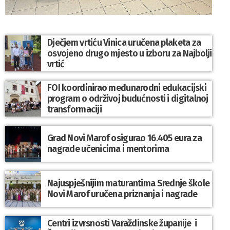
Dječjem vrtiću Vinica uručena plaketa za
osvojeno drugo mjesto u izboru za Najbolji
vrtić
FOI koordinirao međunarodni edukacijski
program o održivoj budućnosti i digitalnoj
transformaciji
Grad Novi Marof osigurao 16.405 eura za
nagrade učenicima i mentorima
Najuspješnijim maturantima Srednje škole
Novi Marof uručena priznanja i nagrade
Centri izvrsnosti Varaždinske županije i