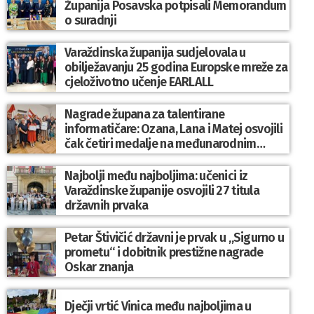
Županija Posavska potpisali Memorandum
o suradnji
Varaždinska županija sudjelovala u
obilježavanju 25 godina Europske mreže za
cjeloživotno učenje EARLALL
Nagrade župana za talentirane
informatičare: Ozana, Lana i Matej osvojili
čak četiri medalje na međunarodnim
natjecanjima
Najbolji među najboljima: učenici iz
Varaždinske županije osvojili 27 titula
državnih prvaka
Petar Štivičić državni je prvak u „Sigurno u
prometu“ i dobitnik prestižne nagrade
Oskar znanja
Dječji vrtić Vinica među najboljima u