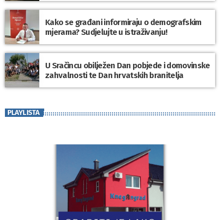
Kako se građani informiraju o demografskim
mjerama? Sudjelujte u istraživanju!
U Sračincu obilježen Dan pobjede i domovinske
zahvalnosti te Dan hrvatskih branitelja
PLAYLISTA