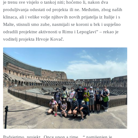
je trenu sve visjelo o tankoj niti; hoćemo li, nakon dva
produljivanja odustati od projekta ili ne. Međutim, zbog naših
klinaca, ali i velike volje njihovih novih prijatelja iz Italije i s
Malte, stisnuli smo zube, nasmijali se koroni u brk i uspješno
odradili projektne aktivnosti u Rimu i Lepoglavi” – rekao je
voditelj projekta Hrvoje Kovač.
Podsjetimo, projekt „Once upon a time…“ namijenjen je