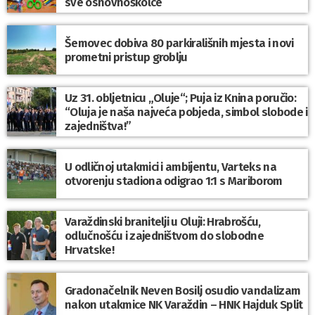
sve osnovnoškolce
Šemovec dobiva 80 parkirališnih mjesta i novi
prometni pristup groblju
Uz 31. obljetnicu „Oluje“; Puja iz Knina poručio:
“Oluja je naša najveća pobjeda, simbol slobode i
zajedništva!”
U odličnoj utakmici i ambijentu, Varteks na
otvorenju stadiona odigrao 1:1 s Mariborom
Varaždinski branitelji u Oluji: Hrabrošću,
odlučnošću i zajedništvom do slobodne
Hrvatske!
Gradonačelnik Neven Bosilj osudio vandalizam
nakon utakmice NK Varaždin – HNK Hajduk Split