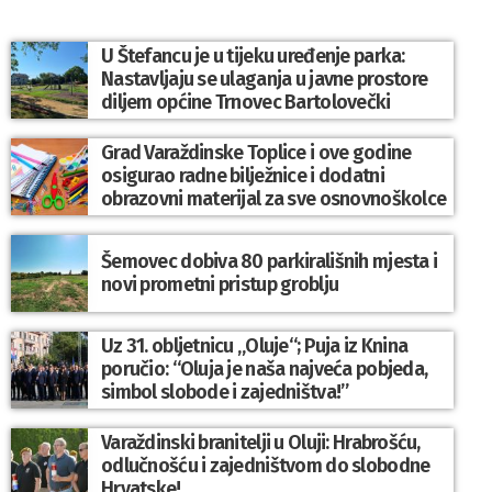
U Štefancu je u tijeku uređenje parka:
Nastavljaju se ulaganja u javne prostore
diljem općine Trnovec Bartolovečki
Grad Varaždinske Toplice i ove godine
osigurao radne bilježnice i dodatni
obrazovni materijal za sve osnovnoškolce
Šemovec dobiva 80 parkirališnih mjesta i
novi prometni pristup groblju
Uz 31. obljetnicu „Oluje“; Puja iz Knina
poručio: “Oluja je naša najveća pobjeda,
simbol slobode i zajedništva!”
Varaždinski branitelji u Oluji: Hrabrošću,
odlučnošću i zajedništvom do slobodne
Hrvatske!