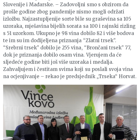
Slovenije i Mađarske. – Zadovoljni smo s obzirom da
prošle godine zbog pandemije nismo mogli održati
izložbu. Najzastupljenije sorte bile su graševina sa 105
uzoraka, mješavina bijelih sorata sa 100 i rajnski rizling
s 51 uzorkom. Ukupno je 98 vina dobilo 82 i više bodova
te im su im dodijeljena priznanja “Zlatni trsek”.
“Srebrni trsek” dobilo je 255 vina, “Brončani trsek” 77,
dok je priznanja dobilo osam vina. Vjerujem da će
sljedeće godine biti još više uzoraka i medalja.
Zahvaljujem i čestitam svima koji su poslali svoja vina
na ocjenjivanje – rekao je predsjednik „Trseka“ Horvat.