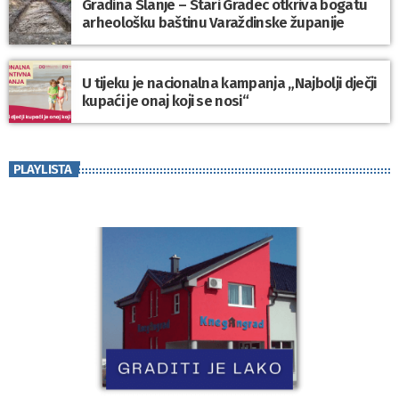
Gradina Slanje – Stari Gradec otkriva bogatu
arheološku baštinu Varaždinske županije
U tijeku je nacionalna kampanja „Najbolji dječji
kupaći je onaj koji se nosi“
PLAYLISTA