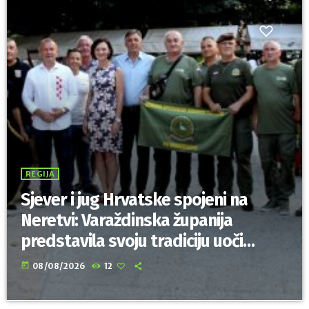
REGIJA
Sjever i jug Hrvatske spojeni na
Neretvi: Varaždinska županija
predstavila svoju tradiciju uoči
Maratona lađa
today
08/08/2026
12