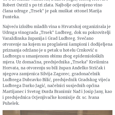
Robert Ostriž s po tri zlata. Najbolje ocijenjeno vino
člana udruge „Trsek“ je pak muškat ottonel Marija
Funteka.
Najveću izložbu mladih vina u Hrvatskoj organizirala je
Udruga vinograda „Trsek“ Ludbreg, dok su pokrovitelji
Varaždinska županija i Grad Ludbreg. Svečano
otvorenje na kojem su proglašeni šampioni i dodijeljena
priznanja održano je u petak u hotelu Crnković u
Ludbregu u smanjenom obimu zbog epidemioloških
mjera. Uz domaćina, predsjednika „Trseka“ Krešimira
Horvata, na otvorenju su bili župan Anđelko Stričak i
njegova zamjenica Silvija Zagorec, gradonačelnik
Ludbrega Dubravko Bilić, predsjednik Gradskog vijeća
Ludbrega Darko Jagić, načelnici susjednih općina
Martijanec i Svetog Đurđa Branimir Nađ i Josip Jany, kao
i predsjednica Ocjenjivačke komisije dr. sc. Ivana
Puhelek.