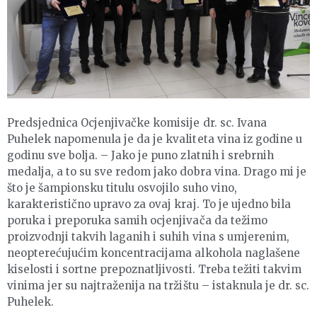
Predsjednica Ocjenjivačke komisije dr. sc. Ivana
Puhelek napomenula je da je kvaliteta vina iz godine u
godinu sve bolja. – Jako je puno zlatnih i srebrnih
medalja, a to su sve redom jako dobra vina. Drago mi je
što je šampionsku titulu osvojilo suho vino,
karakteristično upravo za ovaj kraj. To je ujedno bila
poruka i preporuka samih ocjenjivača da težimo
proizvodnji takvih laganih i suhih vina s umjerenim,
neopterećujućim koncentracijama alkohola naglašene
kiselosti i sortne prepoznatljivosti. Treba težiti takvim
vinima jer su najtraženija na tržištu – istaknula je dr. sc.
Puhelek.