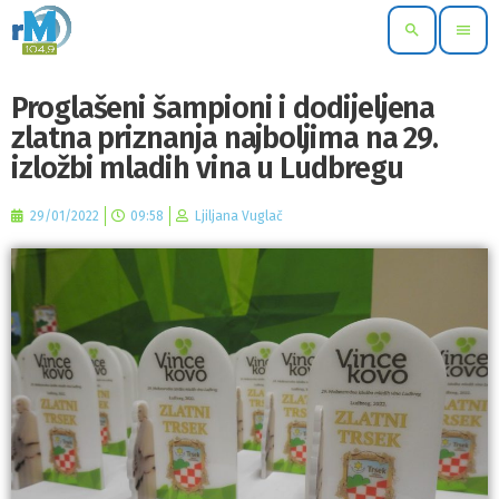
search
menu
Proglašeni šampioni i dodijeljena
zlatna priznanja najboljima na 29.
izložbi mladih vina u Ludbregu
29/01/2022
09:58
Ljiljana Vuglač