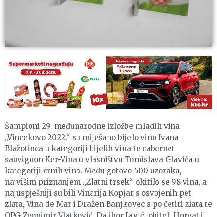
Šampioni 29. međunarodne izložbe mladih vina
„Vincekovo 2022.“ su miješano bijelo vino Ivana
Blažotinca u kategoriji bijelih vina te cabernet
sauvignon Ker-Vina u vlasništvu Tomislava Glavića u
kategoriji crnih vina. Među gotovo 500 uzoraka,
najvišim priznanjem „Zlatni trsek“ okitilo se 98 vina, a
najuspješniji su bili Vinarija Kopjar s osvojenih pet
zlata, Vina de Mar i Dražen Banjkovec s po četiri zlata te
OPG Zvonimir Vlatković, Dalibor Jagić, obitelj Horvat i