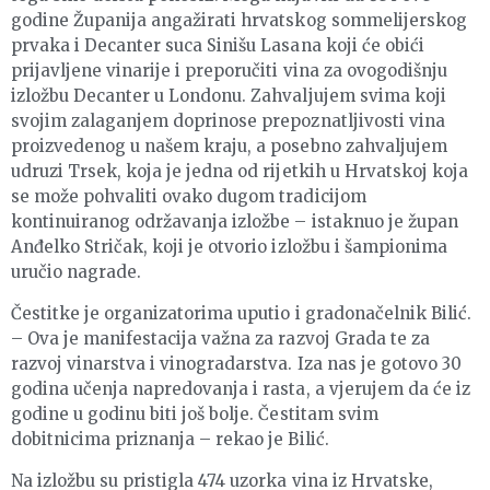
godine Županija angažirati hrvatskog sommelijerskog
prvaka i Decanter suca Sinišu Lasana koji će obići
prijavljene vinarije i preporučiti vina za ovogodišnju
izložbu Decanter u Londonu. Zahvaljujem svima koji
svojim zalaganjem doprinose prepoznatljivosti vina
proizvedenog u našem kraju, a posebno zahvaljujem
udruzi Trsek, koja je jedna od rijetkih u Hrvatskoj koja
se može pohvaliti ovako dugom tradicijom
kontinuiranog održavanja izložbe – istaknuo je župan
Anđelko Stričak, koji je otvorio izložbu i šampionima
uručio nagrade.
Čestitke je organizatorima uputio i gradonačelnik Bilić.
– Ova je manifestacija važna za razvoj Grada te za
razvoj vinarstva i vinogradarstva. Iza nas je gotovo 30
godina učenja napredovanja i rasta, a vjerujem da će iz
godine u godinu biti još bolje. Čestitam svim
dobitnicima priznanja – rekao je Bilić.
Na izložbu su pristigla 474 uzorka vina iz Hrvatske,