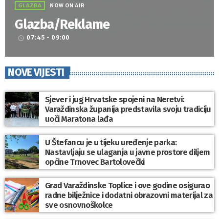
GLAZBA
NOW ON AIR
Glazba/Reklame
07:45 - 09:00
access_time
NOVE VIJESTI
Sjever i jug Hrvatske spojeni na Neretvi:
Varaždinska županija predstavila svoju tradiciju
uoči Maratona lađa
U Štefancu je u tijeku uređenje parka:
Nastavljaju se ulaganja u javne prostore diljem
općine Trnovec Bartolovečki
Grad Varaždinske Toplice i ove godine osigurao
radne bilježnice i dodatni obrazovni materijal za
sve osnovnoškolce