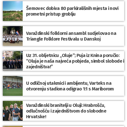
Šemovec dobiva 80 parkirališnih mjesta i novi
prometni pristup groblju
Varaždinski folklorni ansambl sudjelovao na
Triangle Folklore Festivalu u Danskoj
Uz 31. obljetnicu „Oluje“; Puja iz Knina poručio:
“Oluja je naša najveća pobjeda, simbol slobode i
zajedništva!”
U odličnoj utakmici i ambijentu, Varteks na
otvorenju stadiona odigrao 1:1 s Mariborom
Varaždinski branitelji u Oluji: Hrabrošću,
odlučnošću i zajedništvom do slobodne
Hrvatske!