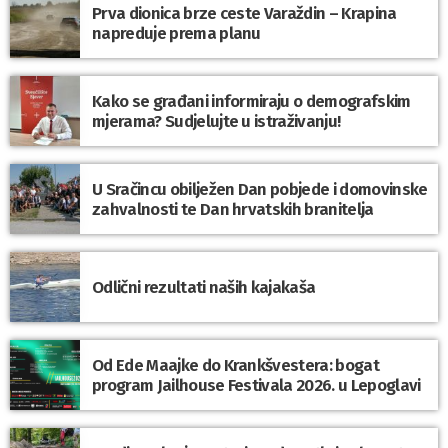
Prva dionica brze ceste Varaždin – Krapina
napreduje prema planu
Kako se građani informiraju o demografskim
mjerama? Sudjelujte u istraživanju!
U Sračincu obilježen Dan pobjede i domovinske
zahvalnosti te Dan hrvatskih branitelja
Odlični rezultati naših kajakaša
Od Ede Maajke do Krankšvestera: bogat
program Jailhouse Festivala 2026. u Lepoglavi