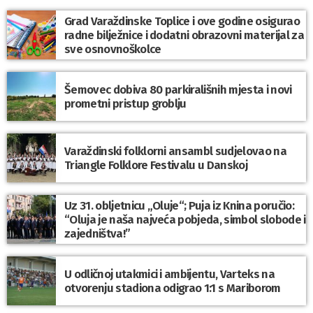
Grad Varaždinske Toplice i ove godine osigurao
radne bilježnice i dodatni obrazovni materijal za
sve osnovnoškolce
Šemovec dobiva 80 parkirališnih mjesta i novi
prometni pristup groblju
Varaždinski folklorni ansambl sudjelovao na
Triangle Folklore Festivalu u Danskoj
Uz 31. obljetnicu „Oluje“; Puja iz Knina poručio:
“Oluja je naša najveća pobjeda, simbol slobode i
zajedništva!”
U odličnoj utakmici i ambijentu, Varteks na
otvorenju stadiona odigrao 1:1 s Mariborom