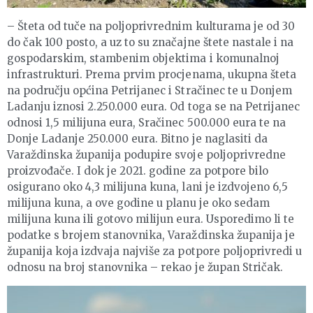
– Šteta od tuče na poljoprivrednim kulturama je od 30
do čak 100 posto, a uz to su značajne štete nastale i na
gospodarskim, stambenim objektima i komunalnoj
infrastrukturi. Prema prvim procjenama, ukupna šteta
na području općina Petrijanec i Stračinec te u Donjem
Ladanju iznosi 2.250.000 eura. Od toga se na Petrijanec
odnosi 1,5 milijuna eura, Sračinec 500.000 eura te na
Donje Ladanje 250.000 eura. Bitno je naglasiti da
Varaždinska županija podupire svoje poljoprivredne
proizvođače. I dok je 2021. godine za potpore bilo
osigurano oko 4,3 milijuna kuna, lani je izdvojeno 6,5
milijuna kuna, a ove godine u planu je oko sedam
milijuna kuna ili gotovo milijun eura. Usporedimo li te
podatke s brojem stanovnika, Varaždinska županija je
županija koja izdvaja najviše za potpore poljoprivredi u
odnosu na broj stanovnika – rekao je župan Stričak.