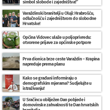
simbol slobode i zajedništva!”
Varaždinski branitelji u Oluji: Hrabrošću,
odlučnošću i zajedništvom do slobodne
Hrvatske!
Općina Vidovec ulaže u poljoprivredu:
otvorene prijave za općinske potpore
Prva dionica brze ceste Varaždin – Krapina
napreduje prema planu
Kako se građani informiraju o
demografskim mjerama? Sudjelujte u
istraživanju!
U Sračincu obilježen Dan pobjede i
domovinske zahvalnosti te Dan hrvatskih
branitelja