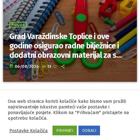
REGIJA
Grad Varaždinske Toplice i ove
godine osigurao radne bilježnice i
dodatni obrazovni materijal za sve
osnovnoškolce
today
06/08/2026
13
Ova web stranica koristi kolačiće kako bismo vam pružili
IZRADA I HOSTING
ORBIS
najrelevantnije iskustvo pamteći vaše postavke i
ponavljajuće posjete. Klikom na "Prihvaćam" pristajete na
MARKETING
PRAVILA PRIVATNOSTI
upotrebu kolačića.
Postavke Kolačića
PRIHVATI
ODBACI