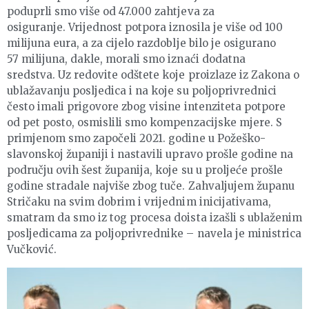
poduprli smo više od 47.000 zahtjeva za
osiguranje. Vrijednost potpora iznosila je više od 100
milijuna eura, a za cijelo razdoblje bilo je osigurano
57 milijuna, dakle, morali smo iznaći dodatna
sredstva. Uz redovite odštete koje proizlaze iz Zakona o
ublažavanju posljedica i na koje su poljoprivrednici
često imali prigovore zbog visine intenziteta potpore
od pet posto, osmislili smo kompenzacijske mjere. S
primjenom smo započeli 2021. godine u Požeško-
slavonskoj županiji i nastavili upravo prošle godine na
području ovih šest županija, koje su u proljeće prošle
godine stradale najviše zbog tuče. Zahvaljujem županu
Stričaku na svim dobrim i vrijednim inicijativama,
smatram da smo iz tog procesa doista izašli s ublaženim
posljedicama za poljoprivrednike – navela je ministrica
Vučković.