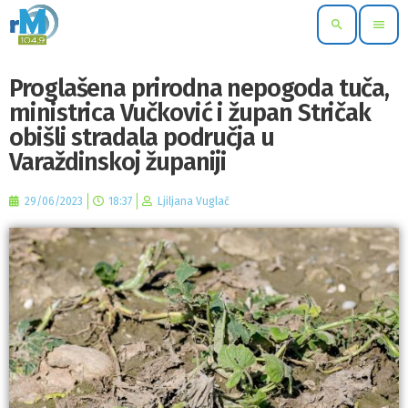
search
menu
Proglašena prirodna nepogoda tuča,
ministrica Vučković i župan Stričak
obišli stradala područja u
Varaždinskoj županiji
29/06/2023
18:37
Ljiljana Vuglač