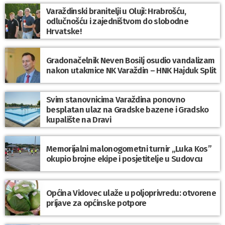
Varaždinski branitelji u Oluji: Hrabrošću,
odlučnošću i zajedništvom do slobodne
Hrvatske!
Gradonačelnik Neven Bosilj osudio vandalizam
nakon utakmice NK Varaždin – HNK Hajduk Split
Svim stanovnicima Varaždina ponovno
besplatan ulaz na Gradske bazene i Gradsko
kupalište na Dravi
Memorijalni malonogometni turnir „Luka Kos”
okupio brojne ekipe i posjetitelje u Sudovcu
Općina Vidovec ulaže u poljoprivredu: otvorene
prijave za općinske potpore