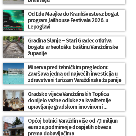
Od Ede Maajke do Krankšvestera: bogat
program Jailhouse Festivala 2026. u
Lepoglavi
Gradina Slanje – Stari Gradec otkriva
bogatu arheološku baštinu Varaždinske
županije
Minerva pred tehničkim pregledom:
Završava jedna od najvećih investicija u
zdravstveni turizam Varaždinske županije
Gradsko vijeće Varaždinskih Toplica
donijelo važne odluke za kvalitetnije
upravljanje gradskom imovinom i
komunalnim sustavom
Općoj bolnici Varaždin više od 7,1 milijun
eura za podmirenje dospjelih obveza
prema dobavljačima