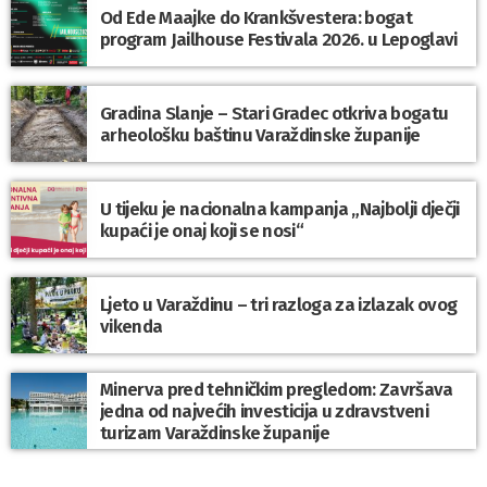
Od Ede Maajke do Krankšvestera: bogat
program Jailhouse Festivala 2026. u Lepoglavi
Gradina Slanje – Stari Gradec otkriva bogatu
arheološku baštinu Varaždinske županije
U tijeku je nacionalna kampanja „Najbolji dječji
kupaći je onaj koji se nosi“
Ljeto u Varaždinu – tri razloga za izlazak ovog
vikenda
Minerva pred tehničkim pregledom: Završava
jedna od najvećih investicija u zdravstveni
turizam Varaždinske županije