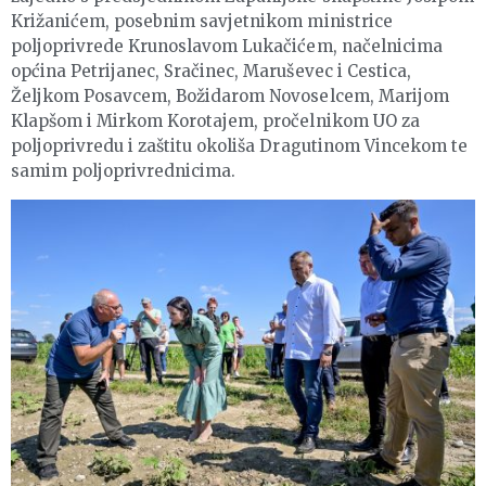
Križanićem, posebnim savjetnikom ministrice
poljoprivrede Krunoslavom Lukačićem, načelnicima
općina Petrijanec, Sračinec, Maruševec i Cestica,
Željkom Posavcem, Božidarom Novoselcem, Marijom
Klapšom i Mirkom Korotajem, pročelnikom UO za
poljoprivredu i zaštitu okoliša Dragutinom Vincekom te
samim poljoprivrednicima.