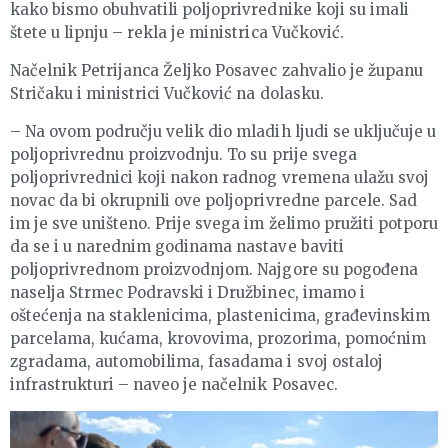
kako bismo obuhvatili poljoprivrednike koji su imali
štete u lipnju – rekla je ministrica Vučković.
Načelnik Petrijanca Željko Posavec zahvalio je županu
Stričaku i ministrici Vučković na dolasku.
– Na ovom području velik dio mladih ljudi se uključuje u
poljoprivrednu proizvodnju. To su prije svega
poljoprivrednici koji nakon radnog vremena ulažu svoj
novac da bi okrupnili ove poljoprivredne parcele. Sad
im je sve uništeno. Prije svega im želimo pružiti potporu
da se i u narednim godinama nastave baviti
poljoprivrednom proizvodnjom. Najgore su pogođena
naselja Strmec Podravski i Družbinec, imamo i
oštećenja na staklenicima, plastenicima, građevinskim
parcelama, kućama, krovovima, prozorima, pomoćnim
zgradama, automobilima, fasadama i svoj ostaloj
infrastrukturi – naveo je načelnik Posavec.