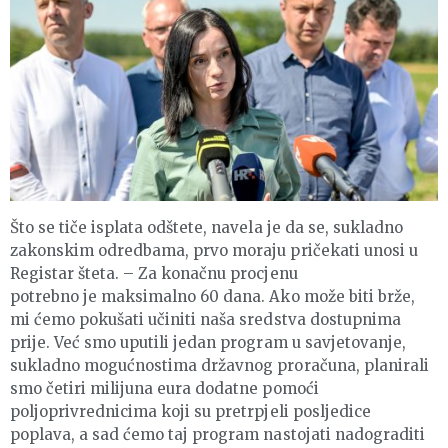
Što se tiče isplata odštete, navela je da se, sukladno
zakonskim odredbama, prvo moraju pričekati unosi u
Registar šteta. – Za konačnu procjenu
potrebno je maksimalno 60 dana. Ako može biti brže,
mi ćemo pokušati učiniti naša sredstva dostupnima
prije. Već smo uputili jedan program u savjetovanje,
sukladno mogućnostima državnog proračuna, planirali
smo četiri milijuna eura dodatne pomoći
poljoprivrednicima koji su pretrpjeli posljedice
poplava, a sad ćemo taj program nastojati nadograditi