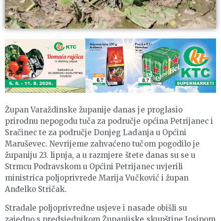
Župan Varaždinske županije danas je proglasio
prirodnu nepogodu tuča za područje općina Petrijanec i
Sračinec te za područje Donjeg Ladanja u Općini
Maruševec. Nevrijeme zahvaćeno tučom pogodilo je
županiju 23. lipnja, a u razmjere štete danas su se u
Strmcu Podravskom u Općini Petrijanec uvjerili
ministrica poljoprivrede Marija Vučković i župan
Anđelko Stričak.
Stradale poljoprivredne usjeve i nasade obišli su
zajedno s predsjednikom Županijske skupštine Josipom