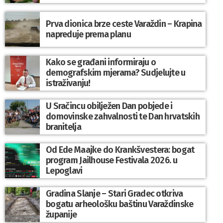
Prva dionica brze ceste Varaždin – Krapina
napreduje prema planu
Kako se građani informiraju o
demografskim mjerama? Sudjelujte u
istraživanju!
U Sračincu obilježen Dan pobjede i
domovinske zahvalnosti te Dan hrvatskih
branitelja
Od Ede Maajke do Krankšvestera: bogat
program Jailhouse Festivala 2026. u
Lepoglavi
Gradina Slanje – Stari Gradec otkriva
bogatu arheološku baštinu Varaždinske
županije