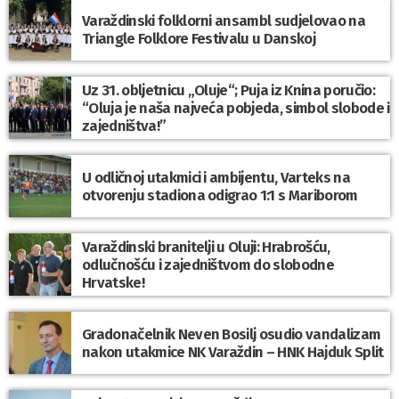
Varaždinski folklorni ansambl sudjelovao na
Triangle Folklore Festivalu u Danskoj
Uz 31. obljetnicu „Oluje“; Puja iz Knina poručio:
“Oluja je naša najveća pobjeda, simbol slobode i
zajedništva!”
U odličnoj utakmici i ambijentu, Varteks na
otvorenju stadiona odigrao 1:1 s Mariborom
Varaždinski branitelji u Oluji: Hrabrošću,
odlučnošću i zajedništvom do slobodne
Hrvatske!
Gradonačelnik Neven Bosilj osudio vandalizam
nakon utakmice NK Varaždin – HNK Hajduk Split