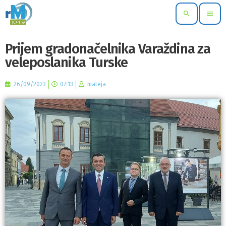
search
menu
Prijem gradonačelnika Varaždina za
veleposlanika Turske
26/09/2023
07:13
mateja