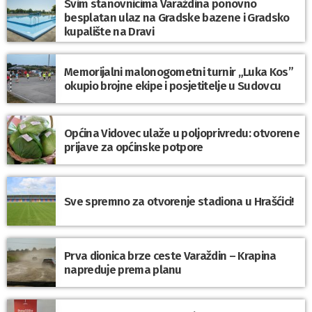
Svim stanovnicima Varaždina ponovno
besplatan ulaz na Gradske bazene i Gradsko
kupalište na Dravi
Memorijalni malonogometni turnir „Luka Kos”
okupio brojne ekipe i posjetitelje u Sudovcu
Općina Vidovec ulaže u poljoprivredu: otvorene
prijave za općinske potpore
Sve spremno za otvorenje stadiona u Hrašćici!
Prva dionica brze ceste Varaždin – Krapina
napreduje prema planu