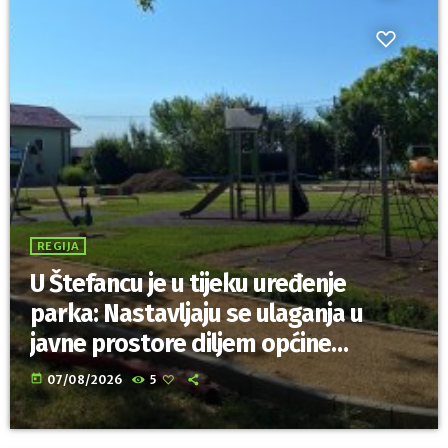
REGIJA
U Štefancu je u tijeku uređenje
parka: Nastavljaju se ulaganja u
javne prostore diljem općine
Trnovec Bartolovečki
today
07/08/2026
5