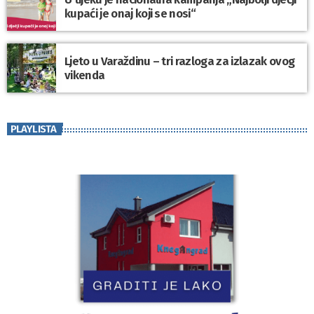
kupaći je onaj koji se nosi“
Ljeto u Varaždinu – tri razloga za izlazak ovog
vikenda
PLAYLISTA