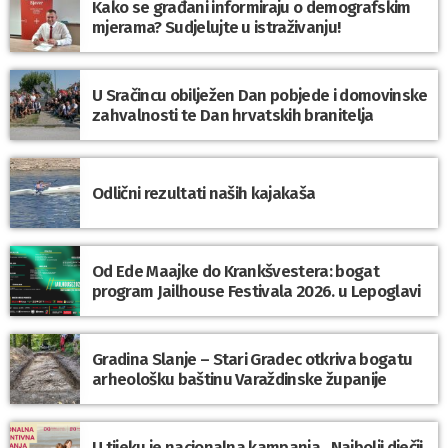
Kako se građani informiraju o demografskim
mjerama? Sudjelujte u istraživanju!
U Sračincu obilježen Dan pobjede i domovinske
zahvalnosti te Dan hrvatskih branitelja
Odlični rezultati naših kajakaša
Od Ede Maajke do Krankšvestera: bogat
program Jailhouse Festivala 2026. u Lepoglavi
Gradina Slanje – Stari Gradec otkriva bogatu
arheološku baštinu Varaždinske županije
U tijeku je nacionalna kampanja „Najbolji dječji