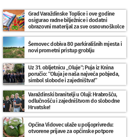
Grad Varaždinske Toplice i ove godine
osigurao radne bilježnice i dodatni
obrazovni materijal za sve osnovnoškolce
Šemovec dobiva 80 parkirališnih mjesta i
novi prometni pristup groblju
Uz 31. obljetnicu „Oluje“; Puja iz Knina
poručio: “Oluja je naša najveća pobjeda,
simbol slobode i zajedništva!”
Varaždinski branitelji u Oluji: Hrabrošću,
odlučnošću i zajedništvom do slobodne
Hrvatske!
Općina Vidovec ulaže u poljoprivredu:
otvorene prijave za općinske potpore