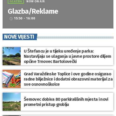
GLAZBA
NOW ON AIR
Glazba/Reklame
15:50 - 16:00
access_time
NOVE VIJESTI
U Štefancu je u tijeku uređenje parka:
Nastavljaju se ulaganja u javne prostore diljem
općine Trnovec Bartolovečki
Grad Varaždinske Toplice i ove godine osigurao
radne bilježnice i dodatni obrazovni materijal za
sve osnovnoškolce
Šemovec dobiva 80 parkirališnih mjesta i novi
prometni pristup groblju