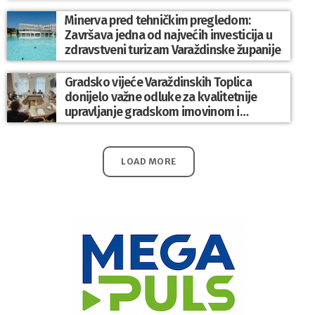
Minerva pred tehničkim pregledom:
Završava jedna od najvećih investicija u
zdravstveni turizam Varaždinske županije
Gradsko vijeće Varaždinskih Toplica
donijelo važne odluke za kvalitetnije
upravljanje gradskom imovinom i
komunalnim sustavom
LOAD MORE