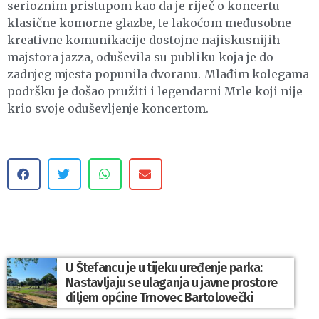
serioznim pristupom kao da je riječ o koncertu
klasične komorne glazbe, te lakoćom međusobne
kreativne komunikacije dostojne najiskusnijih
majstora jazza, oduševila su publiku koja je do
zadnjeg mjesta popunila dvoranu.
Mlađim kolegama
podršku je došao pružiti i legendarni Mrle koji nije
krio svoje oduševljenje koncertom.
U Štefancu je u tijeku uređenje parka:
Nastavljaju se ulaganja u javne prostore
diljem općine Trnovec Bartolovečki