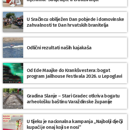
U Sračincu obilježen Dan pobjede i domovinske
zahvalnosti te Dan hrvatskih branitelja
Odlični rezultati naših kajakaša
Od Ede Maajke do Krankšvestera: bogat
program Jailhouse Festivala 2026. u Lepoglavi
Gradina Slanje – Stari Gradec otkriva bogatu
arheološku baštinu Varaždinske županije
U tijeku je nacionalna kampanja „Najbolji dječji
kupaći je onaj koji se nosi“