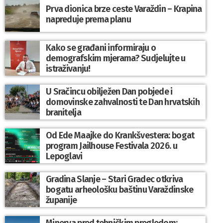
Prva dionica brze ceste Varaždin – Krapina
napreduje prema planu
Kako se građani informiraju o
demografskim mjerama? Sudjelujte u
istraživanju!
U Sračincu obilježen Dan pobjede i
domovinske zahvalnosti te Dan hrvatskih
branitelja
Od Ede Maajke do Krankšvestera: bogat
program Jailhouse Festivala 2026. u
Lepoglavi
Gradina Slanje – Stari Gradec otkriva
bogatu arheološku baštinu Varaždinske
županije
Minerva pred tehničkim pregledom: