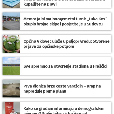
kupalište na Dravi
Memorijalni malonogometni turnir „Luka Kos”
okupio brojne ekipe i posjetitelje u Sudovcu
Općina Vidovec ulaže u poljoprivredu: otvorene
prijave za općinske potpore
Sve spremno za otvorenje stadiona u Hrašćici!
Prva dionica brze ceste Varaždin – Krapina
napreduje prema planu
Kako se građani informiraju o demografskim
mjerama? Sudjelujte u istraživanju!