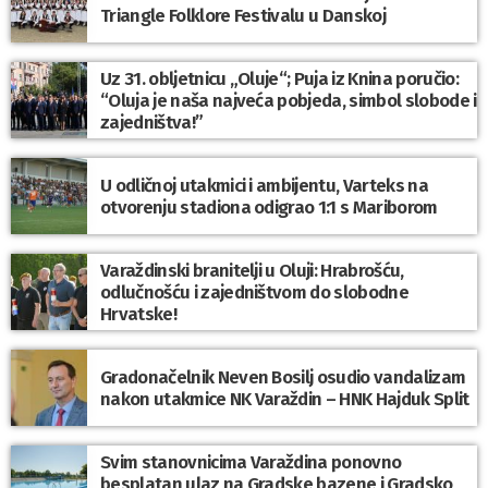
Triangle Folklore Festivalu u Danskoj
Uz 31. obljetnicu „Oluje“; Puja iz Knina poručio:
“Oluja je naša najveća pobjeda, simbol slobode i
zajedništva!”
U odličnoj utakmici i ambijentu, Varteks na
otvorenju stadiona odigrao 1:1 s Mariborom
Varaždinski branitelji u Oluji: Hrabrošću,
odlučnošću i zajedništvom do slobodne
Hrvatske!
Gradonačelnik Neven Bosilj osudio vandalizam
nakon utakmice NK Varaždin – HNK Hajduk Split
Svim stanovnicima Varaždina ponovno
besplatan ulaz na Gradske bazene i Gradsko