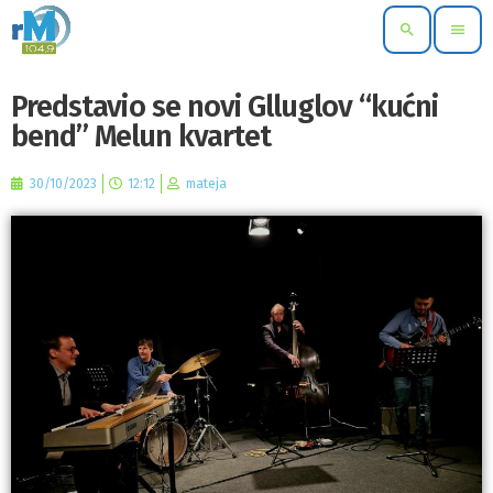
search
menu
Predstavio se novi Glluglov “kućni
bend” Melun kvartet
30/10/2023
12:12
mateja