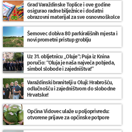
Grad Varaždinske Toplice i ove godine
osigurao radne bilježnice i dodatni
obrazovni materijal za sve osnovnoškolce
Šemovec dobiva 80 parkirališnih mjesta i
novi prometni pristup groblju
Uz 31. obljetnicu „Oluje“; Puja iz Knina
poručio: “Oluja je naša najveća pobjeda,
simbol slobode i zajedništva!”
Varaždinski branitelji u Oluji: Hrabrošću,
odlučnošću i zajedništvom do slobodne
Hrvatske!
Općina Vidovec ulaže u poljoprivredu:
otvorene prijave za općinske potpore