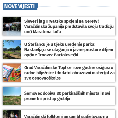
NOVE VIJESTI
Sjever i jug Hrvatske spojeni na Neretvi:
Varaždinska županija predstavila svoju tradiciju
uoči Maratona lađa
U Štefancu je u tijeku uređenje parka:
Nastavljaju se ulaganja u javne prostore diljem
općine Trnovec Bartolovečki
Grad Varaždinske Toplice i ove godine osigurao
radne bilježnice i dodatni obrazovni materijal za
sve osnovnoškolce
Šemovec dobiva 80 parkirališnih mjesta i novi
prometni pristup groblju
Varaždinski folklorni ansambl sudjelovao na