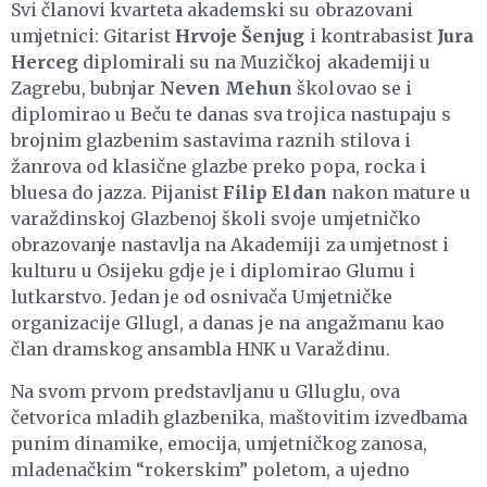
Svi članovi kvarteta akademski su obrazovani
umjetnici: Gitarist
Hrvoje Šenjug
i kontrabasist
Jura
Herceg
diplomirali su na Muzičkoj akademiji u
Zagrebu, bubnjar
Neven Mehun
školovao se i
diplomirao u Beču te danas sva trojica nastupaju s
brojnim glazbenim sastavima raznih stilova i
žanrova od klasične glazbe preko popa, rocka i
bluesa do jazza. Pijanist
Filip Eldan
nakon mature u
varaždinskoj Glazbenoj školi svoje umjetničko
obrazovanje nastavlja na Akademiji za umjetnost i
kulturu u Osijeku gdje je i diplomirao Glumu i
lutkarstvo. Jedan je od osnivača Umjetničke
organizacije Gllugl, a danas je na angažmanu kao
član dramskog ansambla HNK u Varaždinu.
Na svom prvom predstavljanu u Glluglu, ova
četvorica mladih glazbenika, maštovitim izvedbama
punim dinamike, emocija, umjetničkog zanosa,
mladenačkim “rokerskim” poletom, a ujedno