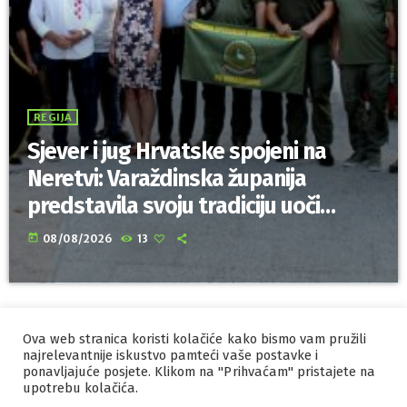
REGIJA
Sjever i jug Hrvatske spojeni na
Neretvi: Varaždinska županija
predstavila svoju tradiciju uoči
Maratona lađa
today
08/08/2026
13
Ova web stranica koristi kolačiće kako bismo vam pružili
IZRADA I HOSTING
ORBIS
najrelevantnije iskustvo pamteći vaše postavke i
ponavljajuće posjete. Klikom na "Prihvaćam" pristajete na
MARKETING
PRAVILA PRIVATNOSTI
upotrebu kolačića.